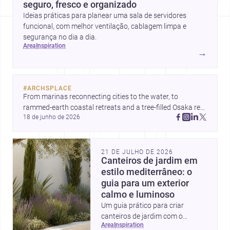
seguro, fresco e organizado
Ideias práticas para planear uma sala de servidores
funcional, com melhor ventilação, cablagem limpa e
segurança no dia a dia.
area
inspiration
→
#
ARCHSPLACE
From marinas reconnecting cities to the water, to 
rammed-earth coastal retreats and a tree-filled Osaka rest 
18 de junho de 2026
area, these projects show architecture shaping how we 
gather, pause, and belong. Discover more design
21 DE JULHO DE 2026
Canteiros de jardim em
estilo mediterrâneo: o
guia para um exterior
calmo e luminoso
Um guia prático para criar
canteiros de jardim com o
area
inspiration
charme mediterrâneo: secos,