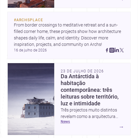
custos de construção, com foco
em quem procura <a
href="https://www.archsplace.pt/arquite
#
ARCHSPLACE
nova-de-gaia">arquitetos</a> e
From border crossings to meditative retreat and a sun-
<a
filled corner home, these projects show how architecture 
href="https://www.archsplace.pt/constru
shapes daily life, calm, and identity. Discover more 
nova-de-gaia">construtoras</a>
inspiration, projects, and community on Archs!
para iniciar um projecto.
16 de julho de 2026
23 DE JULHO DE 2026
Da Antárctida à
habitação
contemporânea: três
leituras sobre território,
luz e intimidade
Três projectos muito distintos
revelam como a arquitectura
news
pode responder a contextos
→
extremos, ao quotidiano
doméstico e à relação entre