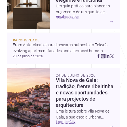
Um guia prático para planear o
orçamento de um quarto de
area
inspiration
vestir em Portugal, com
→
intervalos de custo, prioridades
de investimento, poupanças
inteligentes e despesas
#
ARCHSPLACE
escondidas.
From Antarctica’s shared research outposts to Tokyo’s 
evolving apartment facades and a terraced home in 
23 de julho de 2026
Amman, these projects show how architecture adapts to 
place, context, and community. Discover more ideas, 
24 DE JULHO DE 2026
Vila Nova de Gaia:
tradição, frente ribeirinha
e novas oportunidades
para projectos de
arquitectura
Uma leitura sobre Vila Nova de
Gaia, a sua escala urbana,
location
city
património arquitectónico e
→