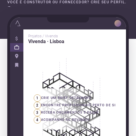
VOCÊ É CONSTRUTOR OU FORNECEDOR? CRIE SEU PERFIL.
→
Projetos / Vivenda
Vivenda · Lisboa
1
CRIE UM BRIEF DETALHADO
2
ENCONTRE PROFISSIONAIS PERTO DE SI
3
RECEBA ORÇAMENTOS E PAGUE
4
ACOMPANHE AS REVISÕES