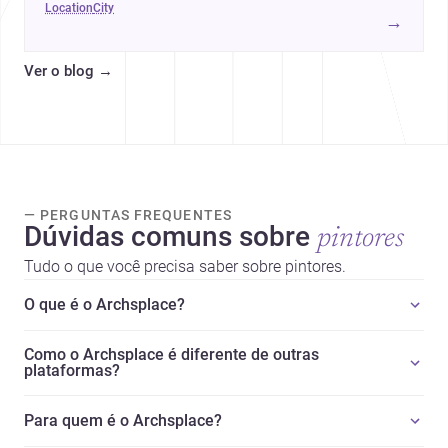
location
city
ou desenhar um projeto no Algarve.
→
Ver o blog
→
— PERGUNTAS FREQUENTES
Dúvidas comuns sobre
pintores
Tudo o que você precisa saber sobre pintores.
O que é o Archsplace?
Como o Archsplace é diferente de outras
plataformas?
Para quem é o Archsplace?