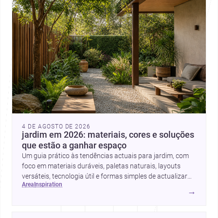
4 DE AGOSTO DE 2026
jardim em 2026: materiais, cores e soluções
que estão a ganhar espaço
Um guia prático às tendências actuais para jardim, com
foco em materiais duráveis, paletas naturais, layouts
versáteis, tecnologia útil e formas simples de actualizar
area
inspiration
sem obras totais.
→