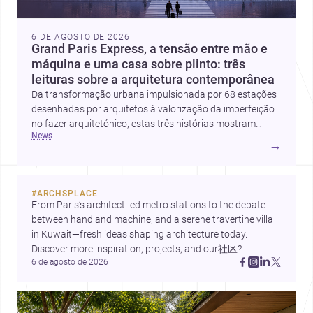
6 DE AGOSTO DE 2026
Grand Paris Express, a tensão entre mão e
máquina e uma casa sobre plinto: três
leituras sobre a arquitetura contemporânea
Da transformação urbana impulsionada por 68 estações
desenhadas por arquitetos à valorização da imperfeição
no fazer arquitetónico, estas três histórias mostram
news
como a disciplina continua a reinventar cidades, materiais
→
e modos de habitar. O destaque final vai para a Plinth
House, em que a relação entre base, topografia e espaço
doméstico revela uma abordagem subtil e
#
ARCHSPLACE
contemporânea.
From Paris’s architect-led metro stations to the debate 
between hand and machine, and a serene travertine villa 
in Kuwait—fresh ideas shaping architecture today. 
Discover more inspiration, projects, and our社区?
6 de agosto de 2026