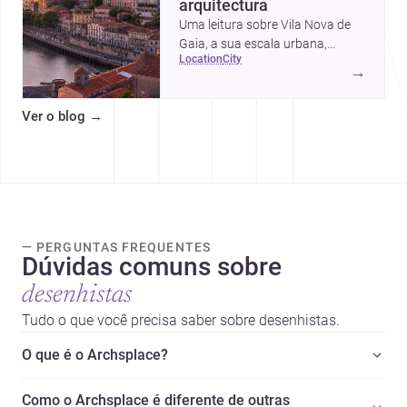
arquitectura
Uma leitura sobre Vila Nova de
Gaia, a sua escala urbana,
location
city
património arquitectónico e
→
custos de construção, com foco
em quem procura <a
Ver o blog
→
href="https://www.archsplace.pt/arquite
nova-de-gaia">arquitetos</a> e
<a
href="https://www.archsplace.pt/constru
nova-de-gaia">construtoras</a>
para iniciar um projecto.
— PERGUNTAS FREQUENTES
Dúvidas comuns sobre
desenhistas
Tudo o que você precisa saber sobre desenhistas.
O que é o Archsplace?
Como o Archsplace é diferente de outras