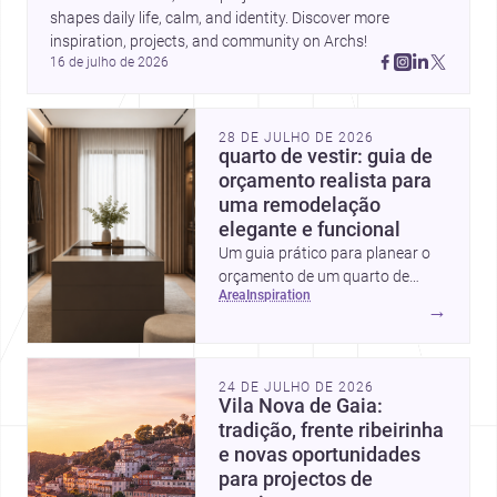
shapes daily life, calm, and identity. Discover more 
inspiration, projects, and community on Archs!
16 de julho de 2026
28 DE JULHO DE 2026
quarto de vestir: guia de
orçamento realista para
uma remodelação
elegante e funcional
Um guia prático para planear o
orçamento de um quarto de
area
inspiration
vestir em Portugal, com
→
intervalos de custo, prioridades
de investimento, poupanças
inteligentes e despesas
24 DE JULHO DE 2026
escondidas.
Vila Nova de Gaia:
tradição, frente ribeirinha
e novas oportunidades
para projectos de