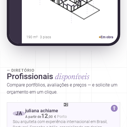
190 m² · 3 pisos
Em obra
— DIRETÓRIO
Profissionais
disponíveis
Compare portfólios, avaliações e preços — e solicite um
orçamento em um clique.
+2
juliana achiame
JA
12
·
Porto
A partir de
,
00
€
Sou arquiteta com experiência internacional em Brasil,