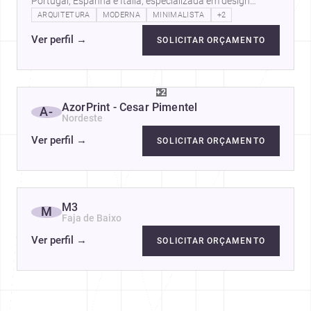
Portugal, Espanha e Itália, especializada em design
arquitetônico, modelagem 3D e…
ARQUITETURA
MODERNA
MINIMALISTA
+2
Ver perfil
→
SOLICITAR ORÇAMENTO
+2
AzorPrint - Cesar Pimentel
A-
Nordeste
Ver perfil
→
SOLICITAR ORÇAMENTO
M3
M
Faja de Baixo
Ver perfil
→
SOLICITAR ORÇAMENTO