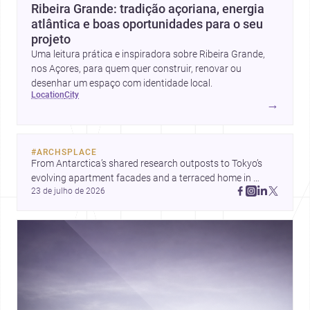
Ribeira Grande: tradição açoriana, energia
atlântica e boas oportunidades para o seu
projeto
Uma leitura prática e inspiradora sobre Ribeira Grande,
nos Açores, para quem quer construir, renovar ou
desenhar um espaço com identidade local.
location
city
→
#
ARCHSPLACE
From Antarctica’s shared research outposts to Tokyo’s 
evolving apartment facades and a terraced home in 
23 de julho de 2026
Amman, these projects show how architecture adapts to 
place, context, and community. Discover more ideas, 