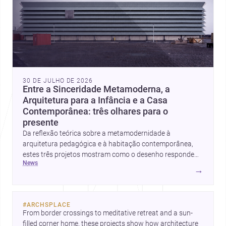
30 DE JULHO DE 2026
Entre a Sinceridade Metamoderna, a
Arquitetura para a Infância e a Casa
Contemporânea: três olhares para o
presente
Da reflexão teórica sobre a metamodernidade à
arquitetura pedagógica e à habitação contemporânea,
estes três projetos mostram como o desenho responde
news
hoje a emoção, uso e contexto. Para arquitetos, são
→
pistas valiosas sobre como criar espaços mais humanos,
flexíveis e significativos.
#
ARCHSPLACE
From border crossings to meditative retreat and a sun-
filled corner home, these projects show how architecture 