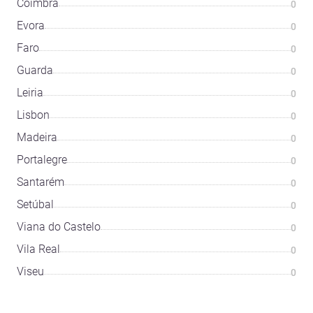
Coimbra
0
Évora
0
Faro
0
Guarda
0
Leiria
0
Lisbon
0
Madeira
0
Portalegre
0
Santarém
0
Setúbal
0
Viana do Castelo
0
Vila Real
0
Viseu
0