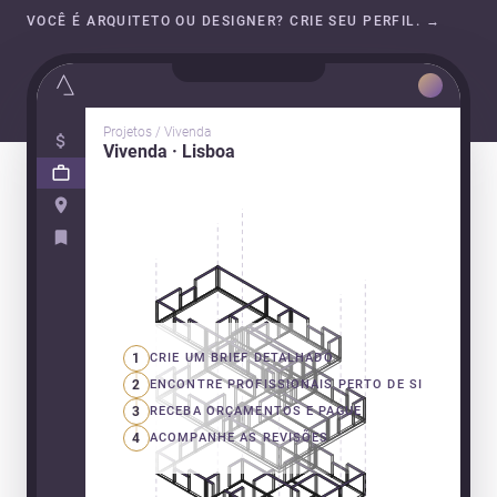
VOCÊ É ARQUITETO OU DESIGNER? CRIE SEU PERFIL.
→
Projetos / Vivenda
Vivenda · Lisboa
1
CRIE UM BRIEF DETALHADO
2
ENCONTRE PROFISSIONAIS PERTO DE SI
3
RECEBA ORÇAMENTOS E PAGUE
4
ACOMPANHE AS REVISÕES