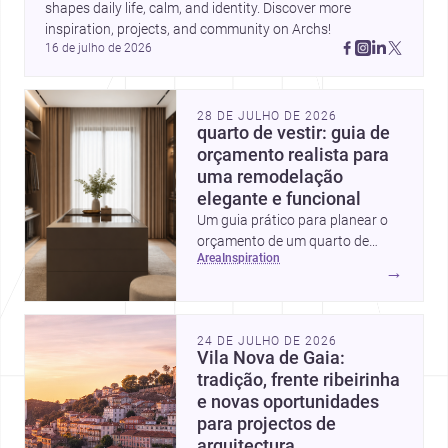
shapes daily life, calm, and identity. Discover more 
inspiration, projects, and community on Archs!
16 de julho de 2026
28 DE JULHO DE 2026
quarto de vestir: guia de
orçamento realista para
uma remodelação
elegante e funcional
Um guia prático para planear o
orçamento de um quarto de
area
inspiration
vestir em Portugal, com
→
intervalos de custo, prioridades
de investimento, poupanças
inteligentes e despesas
24 DE JULHO DE 2026
escondidas.
Vila Nova de Gaia:
tradição, frente ribeirinha
e novas oportunidades
para projectos de
arquitectura