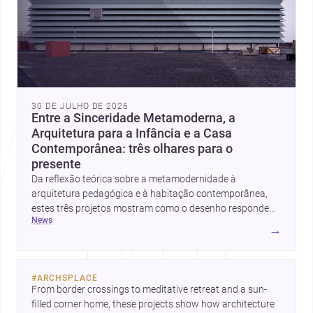
30 DE JULHO DE 2026
Entre a Sinceridade Metamoderna, a
Arquitetura para a Infância e a Casa
Contemporânea: três olhares para o
presente
Da reflexão teórica sobre a metamodernidade à
arquitetura pedagógica e à habitação contemporânea,
estes três projetos mostram como o desenho responde
news
hoje a emoção, uso e contexto. Para arquitetos, são
→
pistas valiosas sobre como criar espaços mais humanos,
flexíveis e significativos.
#
ARCHSPLACE
From border crossings to meditative retreat and a sun-
filled corner home, these projects show how architecture 