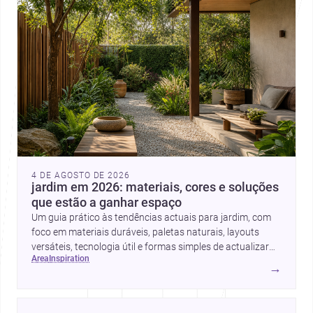
4 DE AGOSTO DE 2026
jardim em 2026: materiais, cores e soluções
que estão a ganhar espaço
Um guia prático às tendências actuais para jardim, com
foco em materiais duráveis, paletas naturais, layouts
versáteis, tecnologia útil e formas simples de actualizar
area
inspiration
sem obras totais.
→