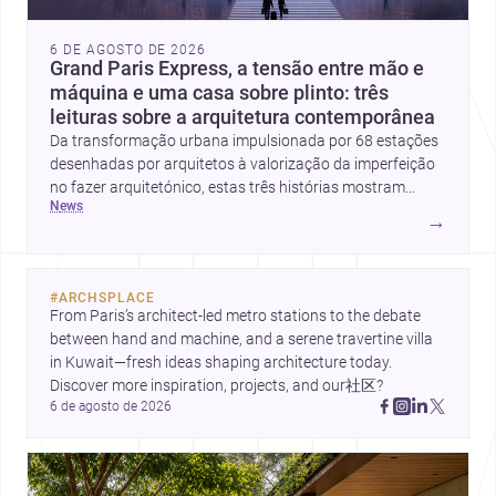
6 DE AGOSTO DE 2026
Grand Paris Express, a tensão entre mão e
máquina e uma casa sobre plinto: três
leituras sobre a arquitetura contemporânea
Da transformação urbana impulsionada por 68 estações
desenhadas por arquitetos à valorização da imperfeição
no fazer arquitetónico, estas três histórias mostram
news
como a disciplina continua a reinventar cidades, materiais
→
e modos de habitar. O destaque final vai para a Plinth
House, em que a relação entre base, topografia e espaço
doméstico revela uma abordagem subtil e
#
ARCHSPLACE
contemporânea.
From Paris’s architect-led metro stations to the debate 
between hand and machine, and a serene travertine villa 
in Kuwait—fresh ideas shaping architecture today. 
Discover more inspiration, projects, and our社区?
6 de agosto de 2026