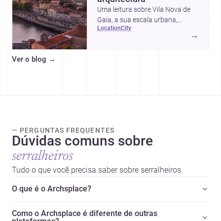
Uma leitura sobre Vila Nova de
Gaia, a sua escala urbana,
location
city
património arquitectónico e
→
custos de construção, com foco
em quem procura <a
Ver o blog
→
href="https://www.archsplace.pt/arquite
nova-de-gaia">arquitetos</a> e
<a
href="https://www.archsplace.pt/constru
nova-de-gaia">construtoras</a>
para iniciar um projecto.
— PERGUNTAS FREQUENTES
Dúvidas comuns sobre
serralheiros
Tudo o que você precisa saber sobre serralheiros.
O que é o Archsplace?
Como o Archsplace é diferente de outras