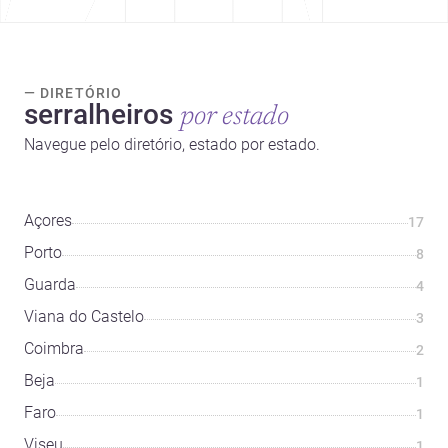
— DIRETÓRIO
serralheiros
por estado
Navegue pelo diretório, estado por estado.
Açores
17
Porto
8
Guarda
4
Viana do Castelo
3
Coimbra
2
Beja
1
Faro
1
Viseu
1