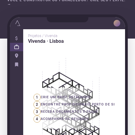
VOCÊ É CONSTRUTOR OU FORNECEDOR? CRIE SEU PERFIL.
→
Projetos / Vivenda
Vivenda · Lisboa
1
CRIE UM BRIEF DETALHADO
2
ENCONTRE PROFISSIONAIS PERTO DE SI
3
RECEBA ORÇAMENTOS E PAGUE
4
ACOMPANHE AS REVISÕES