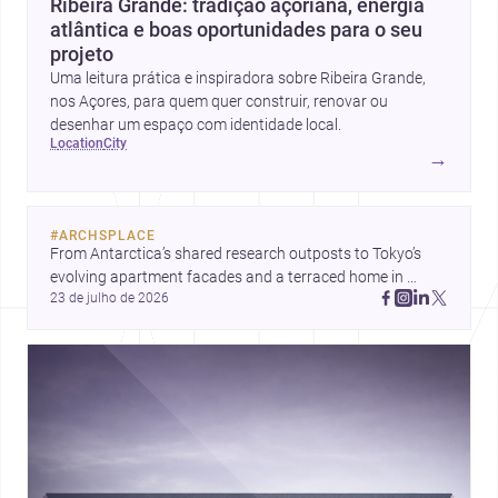
Ribeira Grande: tradição açoriana, energia
atlântica e boas oportunidades para o seu
projeto
Uma leitura prática e inspiradora sobre Ribeira Grande,
nos Açores, para quem quer construir, renovar ou
desenhar um espaço com identidade local.
location
city
→
#
ARCHSPLACE
From Antarctica’s shared research outposts to Tokyo’s 
evolving apartment facades and a terraced home in 
23 de julho de 2026
Amman, these projects show how architecture adapts to 
place, context, and community. Discover more ideas, 