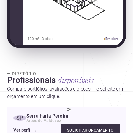
190 m² · 3 pisos
Em obra
— DIRETÓRIO
Profissionais
disponíveis
Compare portfólios, avaliações e preços — e solicite um
orçamento em um clique.
+2
Serralharia Pereira
SP
Arcos de Valdevez
Ver perfil
→
SOLICITAR ORÇAMENTO