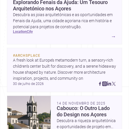
Explorando Fenais da Ajuda: Um Tesouro
Arquitetónico nos Açores
Descubra as joias arquitetónicas e as oportunidades em
Fenais da Ajuda, uma cidade açoriana rica em história e
potencial para projetos de construção.
location
city
→
#
ARCHSPLACE
A fresh look at Europe’s metamodern turn, a sensory-rich 
children’s center built for discovery, and a serene hideaway 
house shaped by nature. Discover more architecture 
inspiration, projects, and community on 
30 de julho de 2026
14 DE NOVEMBRO DE 2025
Cabouco: O Outro Lado
do Design nos Açores
Descubra a riqueza arquitetónica
e oportunidades de projeto em