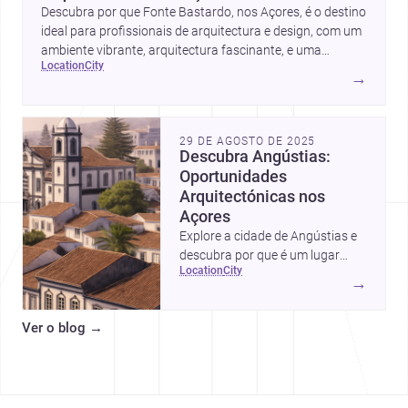
Descubra por que Fonte Bastardo, nos Açores, é o destino
ideal para profissionais de arquitectura e design, com um
ambiente vibrante, arquitectura fascinante, e uma
location
city
comunidade de especialistas à disposição.
→
29 DE AGOSTO DE 2025
Descubra Angústias:
Oportunidades
Arquitectónicas nos
Açores
Explore a cidade de Angústias e
descubra por que é um lugar
location
city
ideal para projetos
→
arquitetónicos.
Ver o blog
→