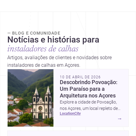
— BLOG E COMUNIDADE
Notícias e histórias para
instaladores de calhas
Artigos, avaliações de clientes e novidades sobre
instaladores de calhas em Açores.
10 DE ABRIL DE 2026
Descobrindo Povoação:
Um Paraíso para a
Arquitetura nos Açores
Explore a cidade de Povoação,
nos Açores, um local repleto de
location
city
oportunidades e beleza
→
arquitetónica.