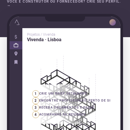
VOCÊ É CONSTRUTOR OU FORNECEDOR? CRIE SEU PERFIL.
→
Projetos / Vivenda
Vivenda · Lisboa
1
CRIE UM BRIEF DETALHADO
2
ENCONTRE PROFISSIONAIS PERTO DE SI
3
RECEBA ORÇAMENTOS E PAGUE
4
ACOMPANHE AS REVISÕES