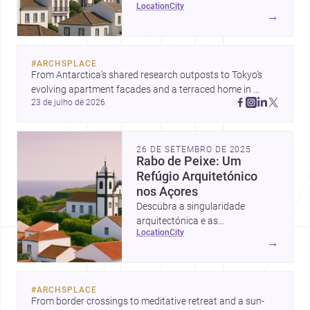
location
city
Cabouco, Açores.
→
#
ARCHSPLACE
From Antarctica’s shared research outposts to Tokyo’s 
evolving apartment facades and a terraced home in 
23 de julho de 2026
Amman, these projects show how architecture adapts to 
place, context, and community. Discover more ideas, 
26 DE SETEMBRO DE 2025
Rabo de Peixe: Um
Refúgio Arquitetónico
nos Açores
Descubra a singularidade
arquitectónica e as
location
city
oportunidades de construção em
→
Rabo de Peixe, Açores.
#
ARCHSPLACE
From border crossings to meditative retreat and a sun-