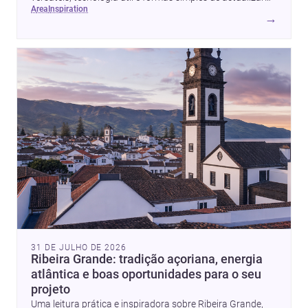
area
inspiration
sem obras totais.
→
31 DE JULHO DE 2026
Ribeira Grande: tradição açoriana, energia
atlântica e boas oportunidades para o seu
projeto
Uma leitura prática e inspiradora sobre Ribeira Grande,