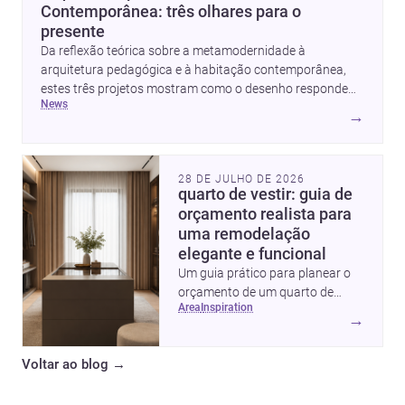
Contemporânea: três olhares para o
presente
Da reflexão teórica sobre a metamodernidade à
arquitetura pedagógica e à habitação contemporânea,
estes três projetos mostram como o desenho responde
news
hoje a emoção, uso e contexto. Para arquitetos, são
→
pistas valiosas sobre como criar espaços mais humanos,
flexíveis e significativos.
28 DE JULHO DE 2026
quarto de vestir: guia de
orçamento realista para
uma remodelação
elegante e funcional
Um guia prático para planear o
orçamento de um quarto de
area
inspiration
vestir em Portugal, com
→
intervalos de custo, prioridades
de investimento, poupanças
Voltar ao blog
→
inteligentes e despesas
escondidas.