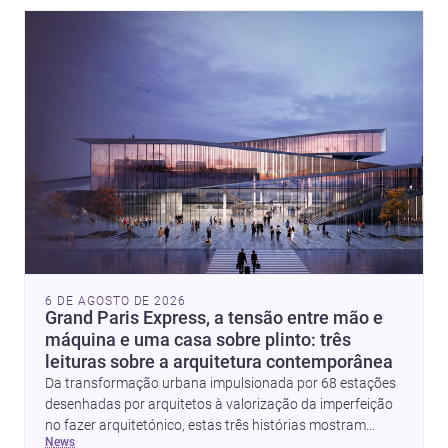
href="https://www.archsplace.pt/arquitetos/lisbon/amadora">ar
e <a
href="https://www.archsplace.pt/construtoras/lisbon/amadora"
6 DE AGOSTO DE 2026
Grand Paris Express, a tensão entre mão e
máquina e uma casa sobre plinto: três
leituras sobre a arquitetura contemporânea
Da transformação urbana impulsionada por 68 estações
desenhadas por arquitetos à valorização da imperfeição
no fazer arquitetónico, estas três histórias mostram
news
como a disciplina continua a reinventar cidades, materiais