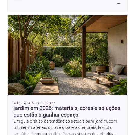
→
e modos de habitar. O destaque final vai para a Plinth
House, em que a relação entre base, topografia e espaço
doméstico revela uma abordagem subtil e
contemporânea.
4 DE AGOSTO DE 2026
jardim em 2026: materiais, cores e soluções
que estão a ganhar espaço
Um guia prático às tendências actuais para jardim, com
foco em materiais duráveis, paletas naturais, layouts
versáteis, tecnologia útil e formas simples de actualizar