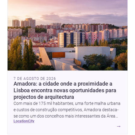
7 DE AGOSTO DE 2026
Amadora: a cidade onde a proximidade a
Lisboa encontra novas oportunidades para
projectos de arquitectura
Com mais de 175 mil habitantes, uma forte malha urbana
e custos de construção competitivos, Amadora destaca-
se como um dos concelhos mais interessantes da Área
location
city
Metropolitana de Lisboa para quem quer construir,
→
renovar ou investir com apoio de <a