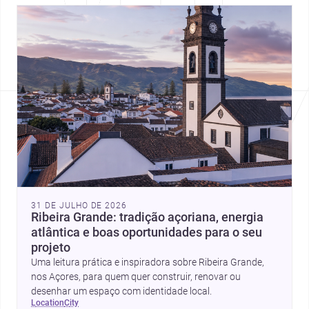
31 DE JULHO DE 2026
Ribeira Grande: tradição açoriana, energia
atlântica e boas oportunidades para o seu
projeto
Uma leitura prática e inspiradora sobre Ribeira Grande,
nos Açores, para quem quer construir, renovar ou
desenhar um espaço com identidade local.
location
city