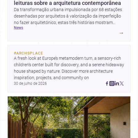
leituras sobre a arquitetura contemporânea
Da transformação urbana impulsionada por 68 estações
desenhadas por arquitetos à valorização da imperfeição
no fazer arquitetónico, estas três histórias mostram
news
como a disciplina continua a reinventar cidades, materiais
→
e modos de habitar. O destaque final vai para a Plinth
House, em que a relação entre base, topografia e espaço
doméstico revela uma abordagem subtil e
#
ARCHSPLACE
contemporânea.
A fresh look at Europe’s metamodern turn, a sensory-rich 
children’s center built for discovery, and a serene hideaway 
house shaped by nature. Discover more architecture 
inspiration, projects, and community on 
30 de julho de 2026