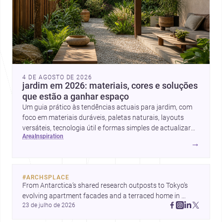
4 DE AGOSTO DE 2026
jardim em 2026: materiais, cores e soluções
que estão a ganhar espaço
Um guia prático às tendências actuais para jardim, com
foco em materiais duráveis, paletas naturais, layouts
versáteis, tecnologia útil e formas simples de actualizar
area
inspiration
sem obras totais.
→
#
ARCHSPLACE
From Antarctica’s shared research outposts to Tokyo’s 
evolving apartment facades and a terraced home in 
23 de julho de 2026
Amman, these projects show how architecture adapts to 
place, context, and community. Discover more ideas, 