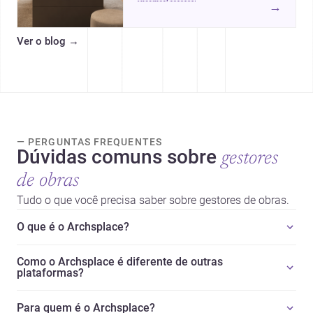
vestir em Portugal, com
→
intervalos de custo, prioridades
de investimento, poupanças
Ver o blog
→
inteligentes e despesas
escondidas.
— PERGUNTAS FREQUENTES
Dúvidas comuns sobre
gestores
de obras
Tudo o que você precisa saber sobre gestores de obras.
O que é o Archsplace?
Como o Archsplace é diferente de outras
plataformas?
Para quem é o Archsplace?