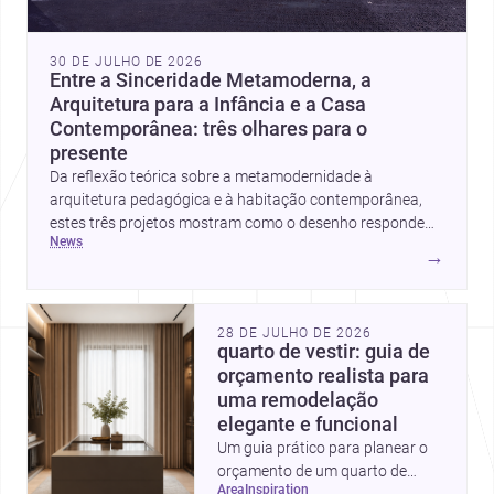
30 DE JULHO DE 2026
Entre a Sinceridade Metamoderna, a
Arquitetura para a Infância e a Casa
Contemporânea: três olhares para o
presente
Da reflexão teórica sobre a metamodernidade à
arquitetura pedagógica e à habitação contemporânea,
estes três projetos mostram como o desenho responde
news
hoje a emoção, uso e contexto. Para arquitetos, são
→
pistas valiosas sobre como criar espaços mais humanos,
flexíveis e significativos.
28 DE JULHO DE 2026
quarto de vestir: guia de
orçamento realista para
uma remodelação
elegante e funcional
Um guia prático para planear o
orçamento de um quarto de
area
inspiration