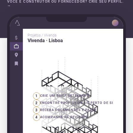
VOCÊ É CONSTRUTOR OU FORNECEDOR? CRIE SEU PERFIL.
→
Projetos / Vivenda
Vivenda · Lisboa
1
CRIE UM BRIEF DETALHADO
2
ENCONTRE PROFISSIONAIS PERTO DE SI
3
RECEBA ORÇAMENTOS E PAGUE
4
ACOMPANHE AS REVISÕES