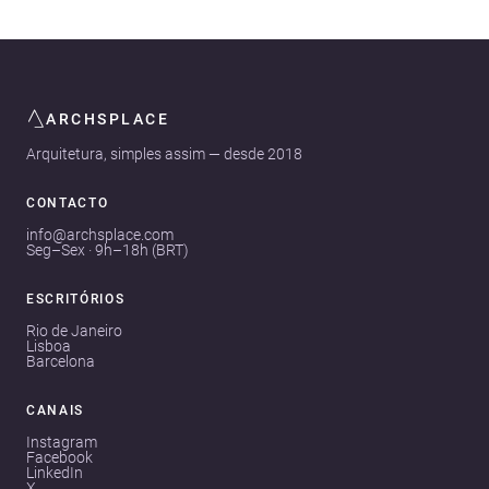
ARCHSPLACE
Arquitetura, simples assim — desde 2018
CONTACTO
info@archsplace.com
Seg–Sex · 9h–18h (BRT)
ESCRITÓRIOS
Rio de Janeiro
Lisboa
Barcelona
CANAIS
Instagram
Facebook
LinkedIn
X