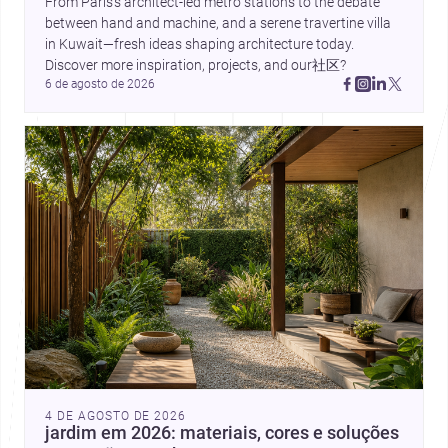
From Paris’s architect-led metro stations to the debate 
between hand and machine, and a serene travertine villa 
in Kuwait—fresh ideas shaping architecture today. 
Discover more inspiration, projects, and our社区?
6 de agosto de 2026
4 DE AGOSTO DE 2026
jardim em 2026: materiais, cores e soluções