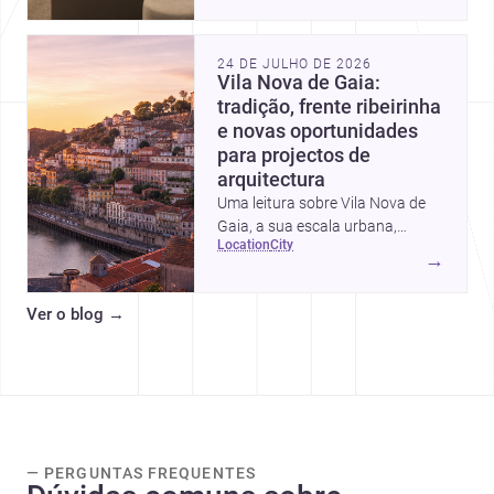
intervalos de custo, prioridades
de investimento, poupanças
inteligentes e despesas
24 DE JULHO DE 2026
escondidas.
Vila Nova de Gaia:
tradição, frente ribeirinha
e novas oportunidades
para projectos de
arquitectura
Uma leitura sobre Vila Nova de
Gaia, a sua escala urbana,
location
city
património arquitectónico e
→
custos de construção, com foco
em quem procura <a
Ver o blog
→
href="https://www.archsplace.pt/arquite
nova-de-gaia">arquitetos</a> e
<a
href="https://www.archsplace.pt/constru
nova-de-gaia">construtoras</a>
para iniciar um projecto.
— PERGUNTAS FREQUENTES