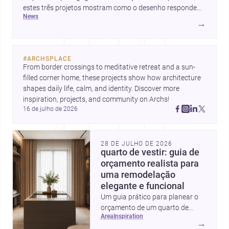
estes três projetos mostram como o desenho responde
news
hoje a emoção, uso e contexto. Para arquitetos, são
→
pistas valiosas sobre como criar espaços mais humanos,
flexíveis e significativos.
#
ARCHSPLACE
From border crossings to meditative retreat and a sun-
filled corner home, these projects show how architecture 
shapes daily life, calm, and identity. Discover more 
inspiration, projects, and community on Archs!
16 de julho de 2026
28 DE JULHO DE 2026
quarto de vestir: guia de
orçamento realista para
uma remodelação
elegante e funcional
Um guia prático para planear o
orçamento de um quarto de
area
inspiration
vestir em Portugal, com
→