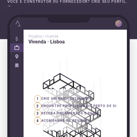
VOCÊ É CONSTRUTOR OU FORNECEDOR? CRIE SEU PERFIL.
→
Projetos / Vivenda
Vivenda · Lisboa
1
CRIE UM BRIEF DETALHADO
2
ENCONTRE PROFISSIONAIS PERTO DE SI
3
RECEBA ORÇAMENTOS E PAGUE
4
ACOMPANHE AS REVISÕES