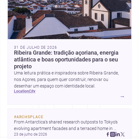
31 DE JULHO DE 2026
Ribeira Grande: tradição açoriana, energia
atlântica e boas oportunidades para o seu
projeto
Uma leitura prática e inspiradora sobre Ribeira Grande,
nos Açores, para quem quer construir, renovar ou
desenhar um espaço com identidade local.
location
city
→
#
ARCHSPLACE
From Antarctica’s shared research outposts to Tokyo’s 
evolving apartment facades and a terraced home in 
23 de julho de 2026
Amman, these projects show how architecture adapts to 