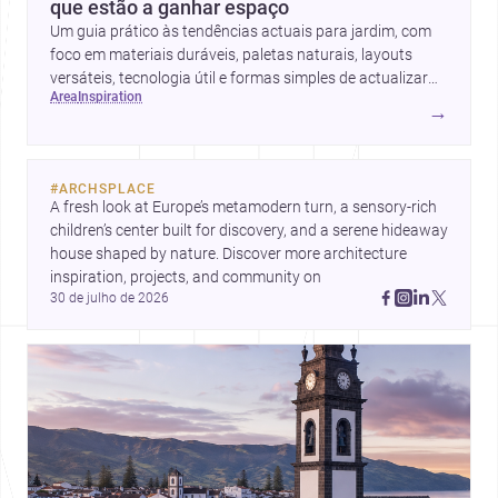
que estão a ganhar espaço
Um guia prático às tendências actuais para jardim, com
foco em materiais duráveis, paletas naturais, layouts
versáteis, tecnologia útil e formas simples de actualizar
area
inspiration
sem obras totais.
→
#
ARCHSPLACE
A fresh look at Europe’s metamodern turn, a sensory-rich 
children’s center built for discovery, and a serene hideaway 
house shaped by nature. Discover more architecture 
inspiration, projects, and community on 
30 de julho de 2026