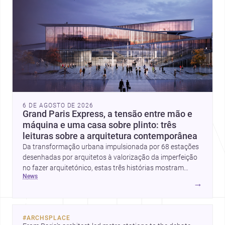
6 DE AGOSTO DE 2026
Grand Paris Express, a tensão entre mão e
máquina e uma casa sobre plinto: três
leituras sobre a arquitetura contemporânea
Da transformação urbana impulsionada por 68 estações
desenhadas por arquitetos à valorização da imperfeição
no fazer arquitetónico, estas três histórias mostram
news
como a disciplina continua a reinventar cidades, materiais
→
e modos de habitar. O destaque final vai para a Plinth
House, em que a relação entre base, topografia e espaço
doméstico revela uma abordagem subtil e
#
ARCHSPLACE
contemporânea.