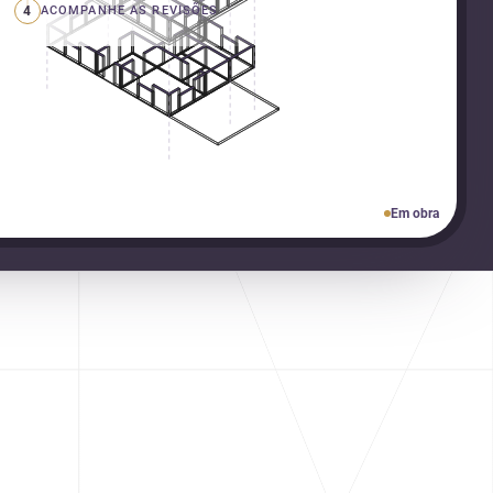
4
ACOMPANHE AS REVISÕES
Em obra