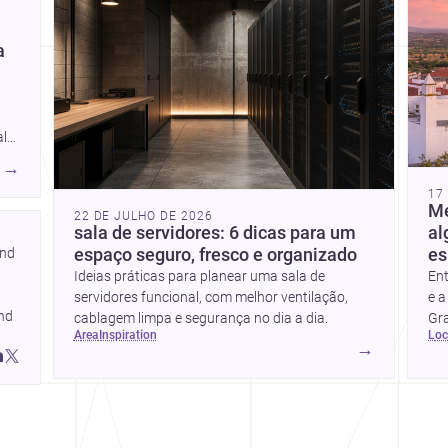
em Portugal e além-
fronteiras.
a
ala
→
de
17
m
Me
22 DE JULHO DE 2026
sala de servidores: 6 dicas para um
al
place.pt/arquitetos/porto/vila-
nd 
espaço seguro, fresco e organizado
es
Ideias práticas para planear uma sala de
Ent
<a
servidores funcional, com melhor ventilação,
e a
place.pt/construtoras/porto/vila-
nd 
cablagem limpa e segurança no dia a dia.
Gra
area
inspiration
lo
que
→
pro