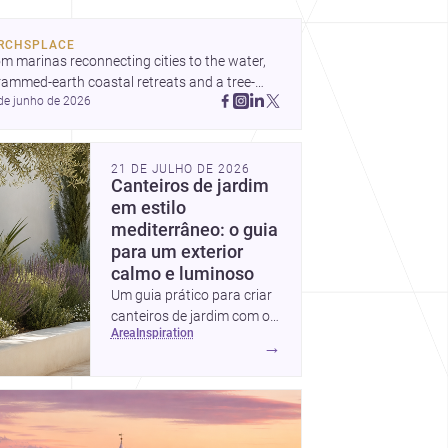
RCHSPLACE
m marinas reconnecting cities to the water, 
rammed-earth coastal retreats and a tree-
de junho de 2026
led Osaka rest area, these projects show 
hitecture shaping how we gather, pause, and 
ong. Discover more design
21 DE JULHO DE 2026
Canteiros de jardim
em estilo
mediterrâneo: o guia
para um exterior
calmo e luminoso
Um guia prático para criar
canteiros de jardim com o
area
inspiration
charme mediterrâneo:
→
secos, luminosos, naturais
e fáceis de manter em
Portugal.