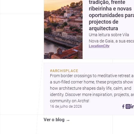
tradição, frente
ribeirinha e novas
oportunidades par
projectos de
arquitectura
Uma leitura sobre Vila
Nova de Gaia, a sua esc
location
city
urbana, património
arquitectónico e custos 
construção, com foco e
quem procura <a
#
ARCHSPLACE
href="https://www.archs
From border crossings to meditative retreat a
nova-de-
a sun-filled corner home, these projects show 
gaia">arquitetos</a> e 
how architecture shapes daily life, calm, and 
href="https://www.archs
identity. Discover more inspiration, projects, a
nova-de-
community on Archs!
gaia">construtoras</a>
16 de julho de 2026
para iniciar um projecto.
Ver o blog
→