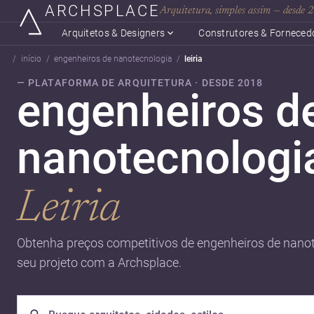
ARCHSPLACE
Arquitetura, simples assim — desde
Arquitetos & Designers
Construtores & Forneced
início
engenheiros de nanotecnologia
leiria
— PLATAFORMA DE ARQUITETURA · DESDE 2018
engenheiros d
nanotecnologi
Leiria
Obtenha preços competitivos de engenheiros de nanot
seu projeto com a Archsplace.