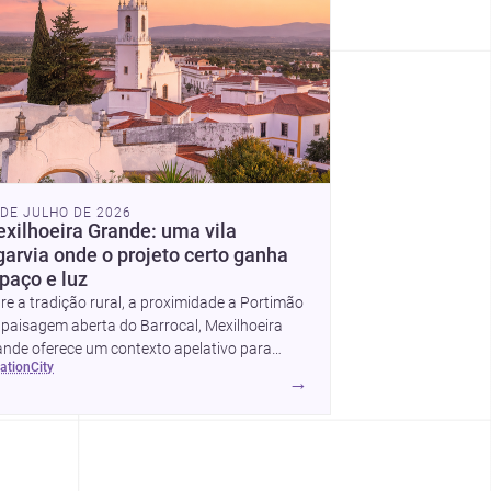
 DE JULHO DE 2026
xilhoeira Grande: uma vila
garvia onde o projeto certo ganha
paço e luz
re a tradição rural, a proximidade a Portimão
 paisagem aberta do Barrocal, Mexilhoeira
nde oferece um contexto apelativo para
cation
city
m quer construir, renovar ou desenhar um
→
jeto no Algarve.