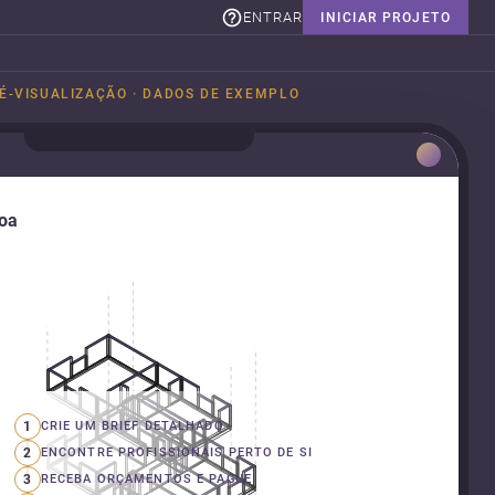
ENTRAR
INICIAR PROJETO
É-VISUALIZAÇÃO · DADOS DE EXEMPLO
boa
1
CRIE UM BRIEF DETALHADO
2
ENCONTRE PROFISSIONAIS PERTO DE SI
3
RECEBA ORÇAMENTOS E PAGUE