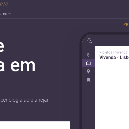
 2018
ores
PR
e
Projetos / Vivenda
a em
Vivenda · Lis
ecnologia ao planejar