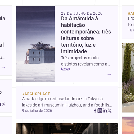
23 DE JULHO DE 2026
#
A
uia
Da Antárctida à
Fro
habitação
to 
18 
fil
contemporânea: três
arc
leituras sobre
bel
al
território, luz e
intimidade
 um
Três projectos muito
distintos revelam como a
→
news
 de
arquitectura pode
→
responder a contextos
s
extremos, ao quotidiano
doméstico e à relação entre
 
#
ARCHSPLACE
espaço, materialidade e
A park-edge mixed-use landmark in Tokyo, a 
identidade. Da presença
 
lakeside art museum in Huizhou, and a foothills 
humana na Antárctida a
 
9 de julho de 2026
countryside house in Cayambe show 
um apartamento em
architecture shaping place, culture, and daily life. 
Uehara e a uma casa em
Discover more architecture inspo
JA, surgem lições
relevantes para arquitectos