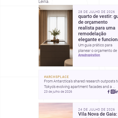
Leiria.
28 DE JULHO DE 2026
quarto de vestir: g
de orçamento
realista para uma
remodelação
elegante e funcion
Um guia prático para
planear o orçamento de
area
inspiration
quarto de vestir em
Portugal, com intervalos
custo, prioridades de
investimento, poupança
#
ARCHSPLACE
inteligentes e despesas
From Antarctica’s shared research outposts to
escondidas.
Tokyo’s evolving apartment facades and a 
23 de julho de 2026
terraced home in Amman, these projects show
how architecture adapts to place, context, and
community. Discover more ideas, 
24 DE JULHO DE 2026
Vila Nova de Gaia: