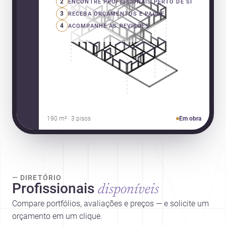
2
ENCONTRE PROFISSIONAIS PERTO DE SI
3
RECEBA ORÇAMENTOS E PAGUE
4
ACOMPANHE AS REVISÕES
190 m² · 3 pisos
Em obra
— DIRETÓRIO
Profissionais
disponíveis
Compare portfólios, avaliações e preços — e solicite um
orçamento em um clique.