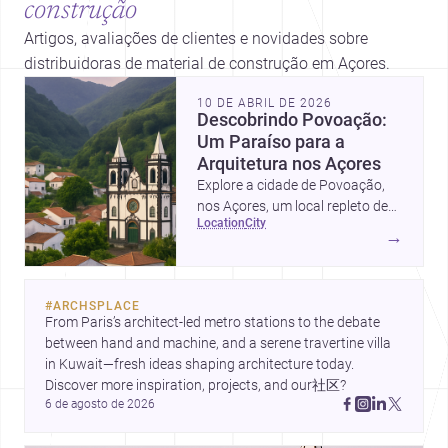
construção
Artigos, avaliações de clientes e novidades sobre
distribuidoras de material de construção em Açores.
10 DE ABRIL DE 2026
Descobrindo Povoação:
Um Paraíso para a
Arquitetura nos Açores
Explore a cidade de Povoação,
nos Açores, um local repleto de
location
city
oportunidades e beleza
→
arquitetónica.
#
ARCHSPLACE
From Paris’s architect-led metro stations to the debate 
between hand and machine, and a serene travertine villa 
in Kuwait—fresh ideas shaping architecture today. 
Discover more inspiration, projects, and our社区?
6 de agosto de 2026