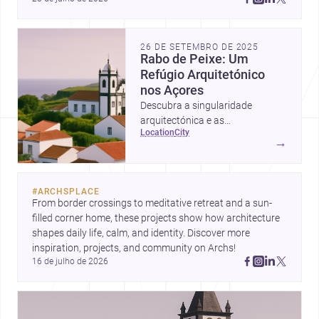
Amman, these projects show how architecture adapts to 
place, context, and community. Discover more ideas, 
26 DE SETEMBRO DE 2025
Rabo de Peixe: Um
Refúgio Arquitetónico
nos Açores
Descubra a singularidade
arquitectónica e as
location
city
oportunidades de construção em
→
Rabo de Peixe, Açores.
#
ARCHSPLACE
From border crossings to meditative retreat and a sun-
filled corner home, these projects show how architecture 
shapes daily life, calm, and identity. Discover more 
inspiration, projects, and community on Archs!
16 de julho de 2026