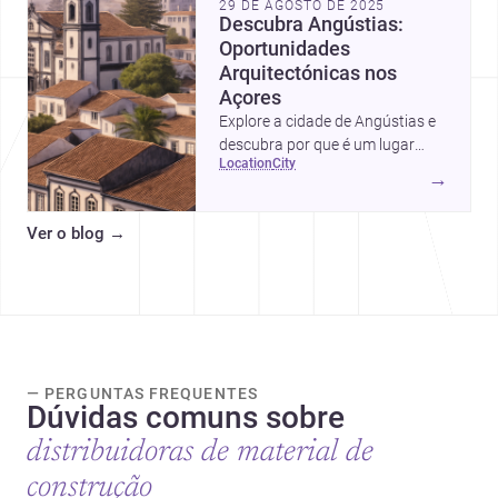
29 DE AGOSTO DE 2025
Descubra Angústias:
Oportunidades
Arquitectónicas nos
Açores
Explore a cidade de Angústias e
descubra por que é um lugar
location
city
ideal para projetos
→
arquitetónicos.
Ver o blog
→
— PERGUNTAS FREQUENTES
Dúvidas comuns sobre
distribuidoras de material de
construção