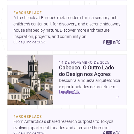
#
ARCHSPLACE
A fresh look at Europe’s metamodern turn, a sensory-rich 
children’s center built for discovery, and a serene hideaway 
house shaped by nature. Discover more architecture 
inspiration, projects, and community on 
30 de julho de 2026
14 DE NOVEMBRO DE 2025
Cabouco: O Outro Lado
do Design nos Açores
Descubra a riqueza arquitetónica
e oportunidades de projeto em
location
city
Cabouco, Açores.
→
#
ARCHSPLACE
From Antarctica’s shared research outposts to Tokyo’s 
evolving apartment facades and a terraced home in 
23 de julho de 2026