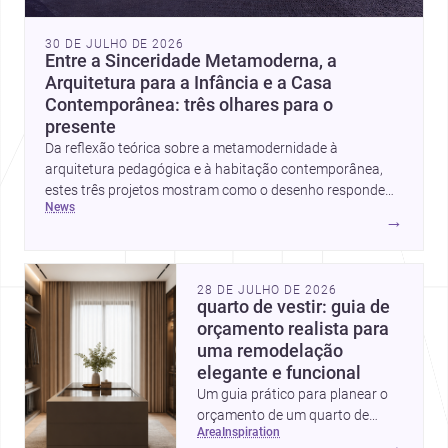
30 DE JULHO DE 2026
Entre a Sinceridade Metamoderna, a
Arquitetura para a Infância e a Casa
Contemporânea: três olhares para o
presente
Da reflexão teórica sobre a metamodernidade à
arquitetura pedagógica e à habitação contemporânea,
estes três projetos mostram como o desenho responde
news
hoje a emoção, uso e contexto. Para arquitetos, são
→
pistas valiosas sobre como criar espaços mais humanos,
flexíveis e significativos.
28 DE JULHO DE 2026
quarto de vestir: guia de
orçamento realista para
uma remodelação
elegante e funcional
Um guia prático para planear o
orçamento de um quarto de
area
inspiration
vestir em Portugal, com
→