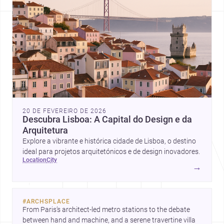
20 DE FEVEREIRO DE 2026
Descubra Lisboa: A Capital do Design e da
Arquitetura
Explore a vibrante e histórica cidade de Lisboa, o destino
ideal para projetos arquitetónicos e de design inovadores.
location
city
→
#
ARCHSPLACE
From Paris’s architect-led metro stations to the debate 
between hand and machine, and a serene travertine villa 