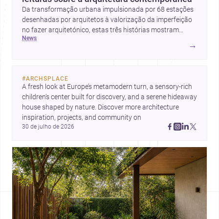
Da transformação urbana impulsionada por 68 estações
desenhadas por arquitetos à valorização da imperfeição
no fazer arquitetónico, estas três histórias mostram
news
como a disciplina continua a reinventar cidades, materiais
→
e modos de habitar. O destaque final vai para a Plinth
House, em que a relação entre base, topografia e espaço
doméstico revela uma abordagem subtil e
#
ARCHSPLACE
contemporânea.
A fresh look at Europe’s metamodern turn, a sensory-rich 
children’s center built for discovery, and a serene hideaway 
house shaped by nature. Discover more architecture 
inspiration, projects, and community on 
30 de julho de 2026