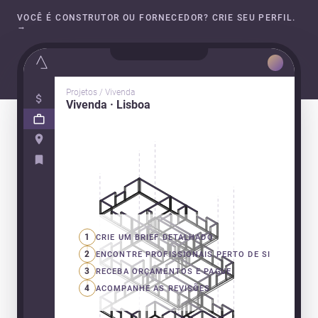
VOCÊ É CONSTRUTOR OU FORNECEDOR? CRIE SEU PERFIL.
→
Projetos / Vivenda
Vivenda · Lisboa
1
CRIE UM BRIEF DETALHADO
2
ENCONTRE PROFISSIONAIS PERTO DE SI
3
RECEBA ORÇAMENTOS E PAGUE
4
ACOMPANHE AS REVISÕES