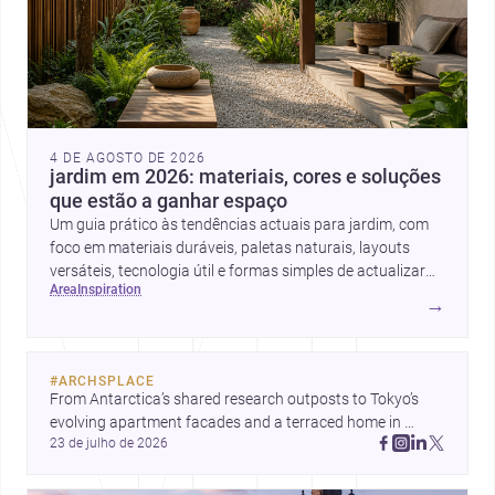
4 DE AGOSTO DE 2026
jardim em 2026: materiais, cores e soluções
que estão a ganhar espaço
Um guia prático às tendências actuais para jardim, com
foco em materiais duráveis, paletas naturais, layouts
versáteis, tecnologia útil e formas simples de actualizar
area
inspiration
sem obras totais.
→
#
ARCHSPLACE
From Antarctica’s shared research outposts to Tokyo’s 
evolving apartment facades and a terraced home in 
23 de julho de 2026
Amman, these projects show how architecture adapts to 
place, context, and community. Discover more ideas, 