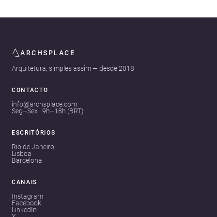
ARCHSPLACE
Arquitetura, simples assim — desde 2018
CONTACTO
info@archsplace.com
Seg–Sex · 9h–18h (BRT)
ESCRITÓRIOS
Rio de Janeiro
Lisboa
Barcelona
CANAIS
Instagram
Facebook
LinkedIn
X