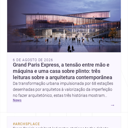
6 DE AGOSTO DE 2026
Grand Paris Express, a tensão entre mão e
máquina e uma casa sobre plinto: três
leituras sobre a arquitetura contemporânea
Da transformação urbana impulsionada por 68 estações
desenhadas por arquitetos à valorização da imperfeição
no fazer arquitetónico, estas três histórias mostram
news
como a disciplina continua a reinventar cidades, materiais
→
e modos de habitar. O destaque final vai para a Plinth
House, em que a relação entre base, topografia e espaço
doméstico revela uma abordagem subtil e
#
ARCHSPLACE
contemporânea.