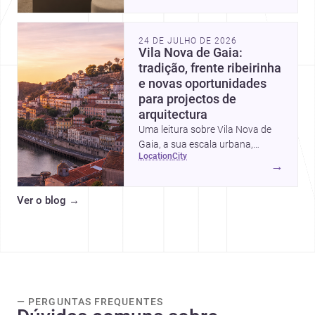
intervalos de custo, prioridades
de investimento, poupanças
inteligentes e despesas
24 DE JULHO DE 2026
escondidas.
Vila Nova de Gaia:
tradição, frente ribeirinha
e novas oportunidades
para projectos de
arquitectura
Uma leitura sobre Vila Nova de
Gaia, a sua escala urbana,
location
city
património arquitectónico e
→
custos de construção, com foco
em quem procura <a
Ver o blog
→
href="https://www.archsplace.pt/arquite
nova-de-gaia">arquitetos</a> e
<a
href="https://www.archsplace.pt/constru
nova-de-gaia">construtoras</a>
para iniciar um projecto.
— PERGUNTAS FREQUENTES