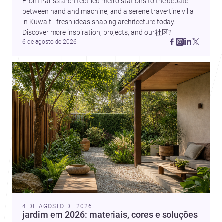
From Paris’s architect-led metro stations to the debate 
between hand and machine, and a serene travertine villa 
in Kuwait—fresh ideas shaping architecture today. 
Discover more inspiration, projects, and our社区?
6 de agosto de 2026
4 DE AGOSTO DE 2026
jardim em 2026: materiais, cores e soluções