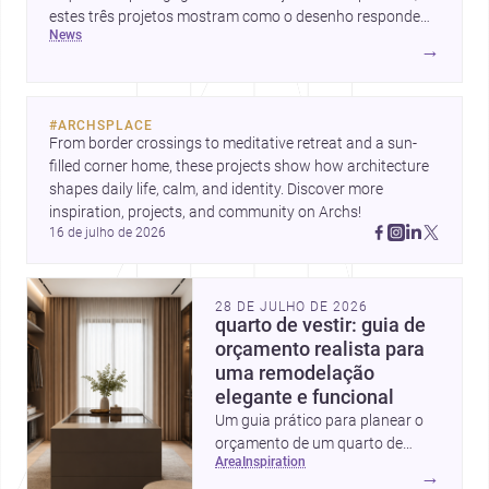
estes três projetos mostram como o desenho responde
news
hoje a emoção, uso e contexto. Para arquitetos, são
→
pistas valiosas sobre como criar espaços mais humanos,
flexíveis e significativos.
#
ARCHSPLACE
From border crossings to meditative retreat and a sun-
filled corner home, these projects show how architecture 
shapes daily life, calm, and identity. Discover more 
inspiration, projects, and community on Archs!
16 de julho de 2026
28 DE JULHO DE 2026
quarto de vestir: guia de
orçamento realista para
uma remodelação
elegante e funcional
Um guia prático para planear o
orçamento de um quarto de
area
inspiration
vestir em Portugal, com
→