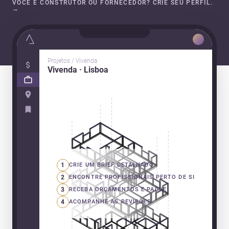
VOCÊ É CONSTRUTOR OU FORNECEDOR? CRIE SEU PERFIL.
→
Projetos / Vivenda
Vivenda · Lisboa
1
CRIE UM BRIEF DETALHADO
2
ENCONTRE PROFISSIONAIS PERTO DE SI
3
RECEBA ORÇAMENTOS E PAGUE
4
ACOMPANHE AS REVISÕES