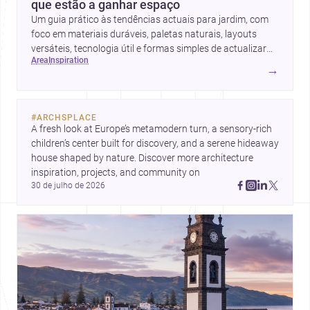
que estão a ganhar espaço
Um guia prático às tendências actuais para jardim, com
foco em materiais duráveis, paletas naturais, layouts
versáteis, tecnologia útil e formas simples de actualizar
area
inspiration
sem obras totais.
→
#
ARCHSPLACE
A fresh look at Europe’s metamodern turn, a sensory-rich 
children’s center built for discovery, and a serene hideaway 
house shaped by nature. Discover more architecture 
inspiration, projects, and community on 
30 de julho de 2026