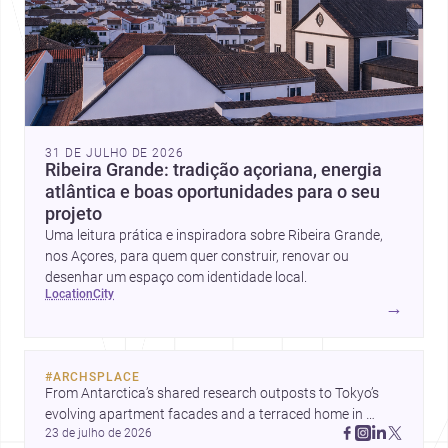
31 DE JULHO DE 2026
Ribeira Grande: tradição açoriana, energia
atlântica e boas oportunidades para o seu
projeto
Uma leitura prática e inspiradora sobre Ribeira Grande,
nos Açores, para quem quer construir, renovar ou
desenhar um espaço com identidade local.
location
city
→
#
ARCHSPLACE
From Antarctica’s shared research outposts to Tokyo’s 
evolving apartment facades and a terraced home in 
23 de julho de 2026
Amman, these projects show how architecture adapts to 