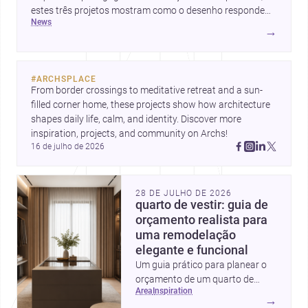
estes três projetos mostram como o desenho responde
news
hoje a emoção, uso e contexto. Para arquitetos, são
→
pistas valiosas sobre como criar espaços mais humanos,
flexíveis e significativos.
#
ARCHSPLACE
From border crossings to meditative retreat and a sun-
filled corner home, these projects show how architecture 
shapes daily life, calm, and identity. Discover more 
inspiration, projects, and community on Archs!
16 de julho de 2026
28 DE JULHO DE 2026
quarto de vestir: guia de
orçamento realista para
uma remodelação
elegante e funcional
Um guia prático para planear o
orçamento de um quarto de
area
inspiration
vestir em Portugal, com
→