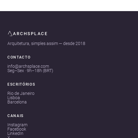
ARCHSPLACE
Arquitetura, simples assim — desde 2018
CONTACTO
info@archsplace.com
Seg–Sex · 9h–18h (BRT)
ESCRITÓRIOS
Rio de Janeiro
Lisboa
Barcelona
CANAIS
Instagram
Facebook
LinkedIn
X