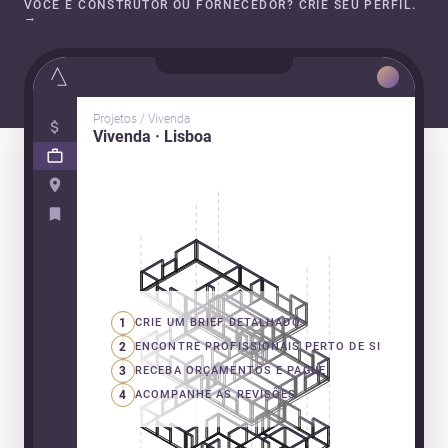
VOCÊ É CONSTRUTOR OU FORNECEDOR? CRIE SEU PERFIL.
→
Projetos / Vivenda
Vivenda · Lisboa
1
CRIE UM BRIEF DETALHADO
2
ENCONTRE PROFISSIONAIS PERTO DE SI
3
RECEBA ORÇAMENTOS E PAGUE
4
ACOMPANHE AS REVISÕES