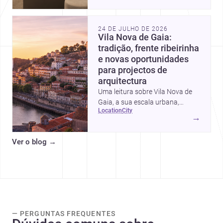
intervalos de custo, prioridades
de investimento, poupanças
inteligentes e despesas
24 DE JULHO DE 2026
escondidas.
Vila Nova de Gaia:
tradição, frente ribeirinha
e novas oportunidades
para projectos de
arquitectura
Uma leitura sobre Vila Nova de
Gaia, a sua escala urbana,
location
city
património arquitectónico e
→
custos de construção, com foco
em quem procura <a
Ver o blog
→
href="https://www.archsplace.pt/arquite
nova-de-gaia">arquitetos</a> e
<a
href="https://www.archsplace.pt/constru
nova-de-gaia">construtoras</a>
para iniciar um projecto.
— PERGUNTAS FREQUENTES