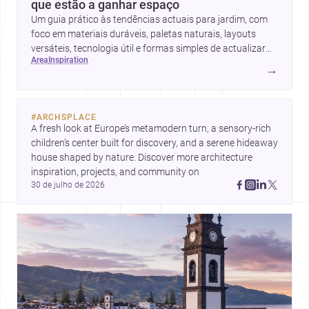
que estão a ganhar espaço
Um guia prático às tendências actuais para jardim, com
foco em materiais duráveis, paletas naturais, layouts
versáteis, tecnologia útil e formas simples de actualizar
area
inspiration
sem obras totais.
→
#
ARCHSPLACE
A fresh look at Europe’s metamodern turn, a sensory-rich 
children’s center built for discovery, and a serene hideaway 
house shaped by nature. Discover more architecture 
inspiration, projects, and community on 
30 de julho de 2026