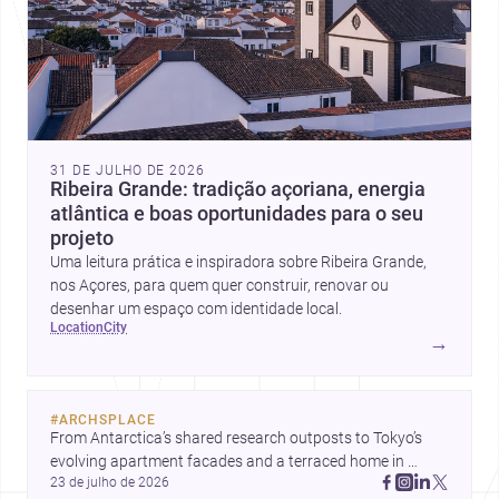
31 DE JULHO DE 2026
Ribeira Grande: tradição açoriana, energia
atlântica e boas oportunidades para o seu
projeto
Uma leitura prática e inspiradora sobre Ribeira Grande,
nos Açores, para quem quer construir, renovar ou
desenhar um espaço com identidade local.
location
city
→
#
ARCHSPLACE
From Antarctica’s shared research outposts to Tokyo’s 
evolving apartment facades and a terraced home in 
23 de julho de 2026
Amman, these projects show how architecture adapts to 