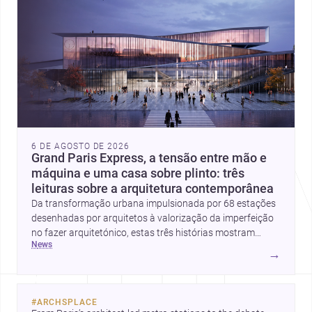
6 DE AGOSTO DE 2026
Grand Paris Express, a tensão entre mão e
máquina e uma casa sobre plinto: três
leituras sobre a arquitetura contemporânea
Da transformação urbana impulsionada por 68 estações
desenhadas por arquitetos à valorização da imperfeição
no fazer arquitetónico, estas três histórias mostram
news
como a disciplina continua a reinventar cidades, materiais
→
e modos de habitar. O destaque final vai para a Plinth
House, em que a relação entre base, topografia e espaço
doméstico revela uma abordagem subtil e
#
ARCHSPLACE
contemporânea.