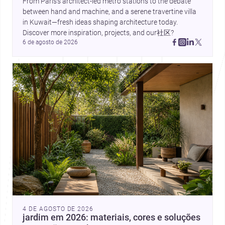
From Paris’s architect-led metro stations to the debate 
between hand and machine, and a serene travertine villa 
in Kuwait—fresh ideas shaping architecture today. 
Discover more inspiration, projects, and our社区?
6 de agosto de 2026
4 DE AGOSTO DE 2026
jardim em 2026: materiais, cores e soluções