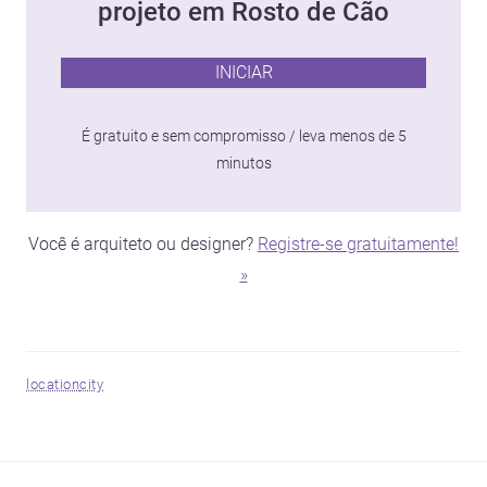
projeto em Rosto de Cão
INICIAR
É gratuito e sem compromisso / leva menos de 5
minutos
Você é arquiteto ou designer?
Registre-se gratuitamente!
»
location
city