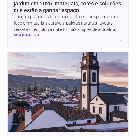
jardim em 2026: materiais, cores e soluções
que estão a ganhar espaço
Um guia prático às tendências actuais para jardim, com
foco em materiais duráveis, paletas naturais, layouts
versáteis, tecnologia útil e formas simples de actualizar
area
inspiration
sem obras totais.
→