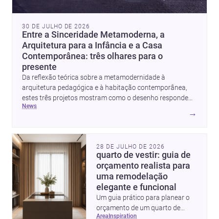
30 DE JULHO DE 2026
Entre a Sinceridade Metamoderna, a
Arquitetura para a Infância e a Casa
Contemporânea: três olhares para o
presente
Da reflexão teórica sobre a metamodernidade à
arquitetura pedagógica e à habitação contemporânea,
estes três projetos mostram como o desenho responde
news
hoje a emoção, uso e contexto. Para arquitetos, são
→
pistas valiosas sobre como criar espaços mais humanos,
flexíveis e significativos.
28 DE JULHO DE 2026
quarto de vestir: guia de
orçamento realista para
uma remodelação
elegante e funcional
Um guia prático para planear o
orçamento de um quarto de
area
inspiration
vestir em Portugal, com