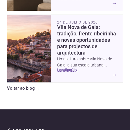
→
intervalos de custo, prioridades
de investimento, poupanças
inteligentes e despesas
24 DE JULHO DE 2026
escondidas.
Vila Nova de Gaia:
tradição, frente ribeirinha
e novas oportunidades
para projectos de
arquitectura
Uma leitura sobre Vila Nova de
Gaia, a sua escala urbana,
location
city
património arquitectónico e
→
custos de construção, com foco
em quem procura <a
Voltar ao blog
→
href="https://www.archsplace.pt/arquite
nova-de-gaia">arquitetos</a> e
<a
href="https://www.archsplace.pt/constru
nova-de-gaia">construtoras</a>
para iniciar um projecto.