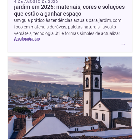
4 DE AGOSTO DE 2026
jardim em 2026: materiais, cores e soluções
que estão a ganhar espaço
Um guia prático às tendências actuais para jardim, com
foco em materiais duráveis, paletas naturais, layouts
versáteis, tecnologia útil e formas simples de actualizar
area
inspiration
sem obras totais.
→