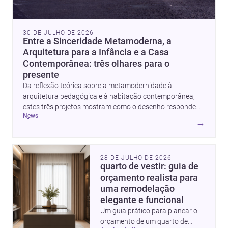
30 DE JULHO DE 2026
Entre a Sinceridade Metamoderna, a
Arquitetura para a Infância e a Casa
Contemporânea: três olhares para o
presente
Da reflexão teórica sobre a metamodernidade à
arquitetura pedagógica e à habitação contemporânea,
estes três projetos mostram como o desenho responde
news
hoje a emoção, uso e contexto. Para arquitetos, são
→
pistas valiosas sobre como criar espaços mais humanos,
flexíveis e significativos.
28 DE JULHO DE 2026
quarto de vestir: guia de
orçamento realista para
uma remodelação
elegante e funcional
Um guia prático para planear o
orçamento de um quarto de