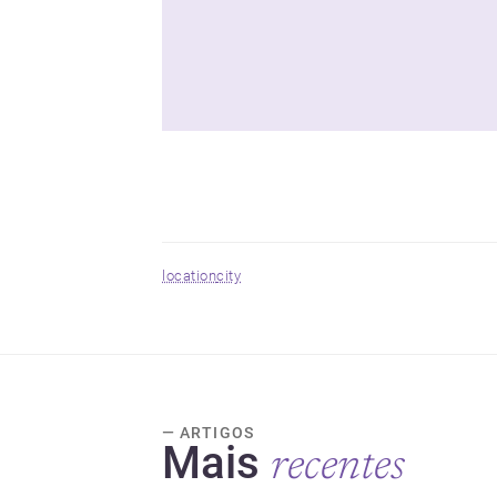
location
city
— ARTIGOS
Mais
recentes