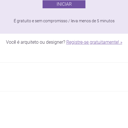
INICIAR
É gratuito e sem compromisso / leva menos de 5 minutos
Você é arquiteto ou designer?
Registre-se gratuitamente! »