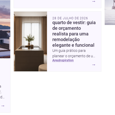
→
contexto. Para arquitetos, são pistas valiosas
sobre como criar espaços mais humanos,
flexíveis e significativos.
28 DE JULHO DE 2026
quarto de vestir: guia
de orçamento
realista para uma
remodelação
elegante e funcional
Um guia prático para
planear o orçamento de um
area
inspiration
quarto de vestir em
→
Portugal, com intervalos de
custo, prioridades de
investimento, poupanças
inteligentes e despesas
a
escondidas.
,
ade
→