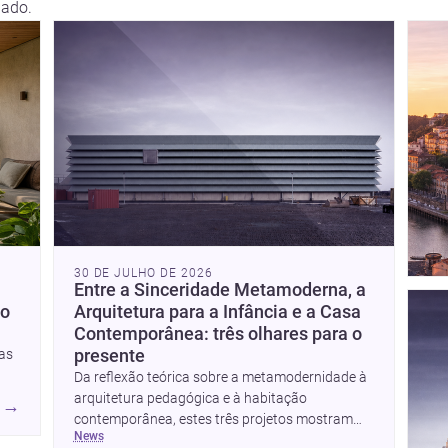
lado.
30 DE JULHO DE 2026
Entre a Sinceridade Metamoderna, a
ço
Arquitetura para a Infância e a Casa
Contemporânea: três olhares para o
tas
presente
Da reflexão teórica sobre a metamodernidade à
s.
arquitetura pedagógica e à habitação
→
contemporânea, estes três projetos mostram
news
como o desenho responde hoje a emoção, uso e