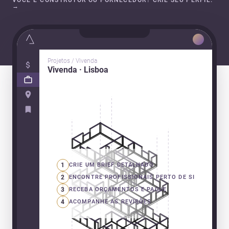
VOCÊ É CONSTRUTOR OU FORNECEDOR? CRIE SEU PERFIL.
→
Projetos / Vivenda
Vivenda · Lisboa
1
CRIE UM BRIEF DETALHADO
2
ENCONTRE PROFISSIONAIS PERTO DE SI
3
RECEBA ORÇAMENTOS E PAGUE
4
ACOMPANHE AS REVISÕES