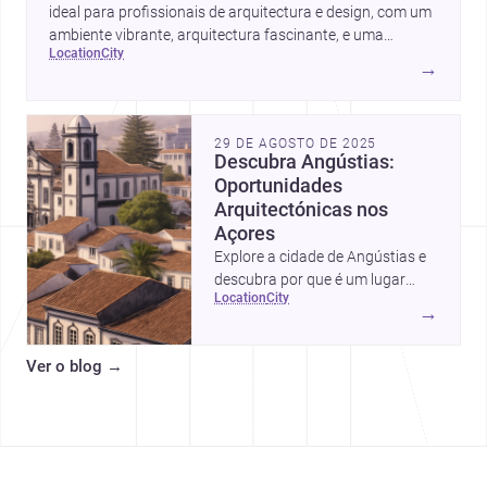
ideal para profissionais de arquitectura e design, com um
ambiente vibrante, arquitectura fascinante, e uma
location
city
comunidade de especialistas à disposição.
→
29 DE AGOSTO DE 2025
Descubra Angústias:
Oportunidades
Arquitectónicas nos
Açores
Explore a cidade de Angústias e
descubra por que é um lugar
location
city
ideal para projetos
→
arquitetónicos.
Ver o blog
→