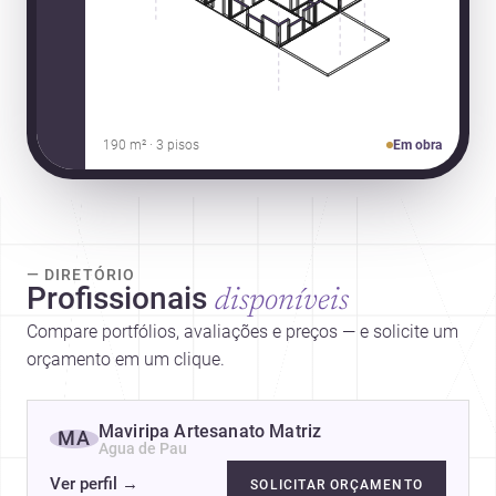
190 m² · 3 pisos
Em obra
— DIRETÓRIO
Profissionais
disponíveis
Compare portfólios, avaliações e preços — e solicite um
orçamento em um clique.
Maviripa Artesanato Matriz
MA
Agua de Pau
Ver perfil
→
SOLICITAR ORÇAMENTO