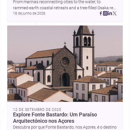
From marinas reconnecting cities to the water, to 
rammed-earth coastal retreats and a tree-filled Osaka rest 
18 de junho de 2026
area, these projects show architecture shaping how we 
gather, pause, and belong. Discover more design
12 DE SETEMBRO DE 2025
Explore Fonte Bastardo: Um Paraíso
Arquitectónico nos Açores
Descubra por que Fonte Bastardo, nos Açores, é o destino