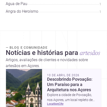
Água de Pau
1
Angra do Heroísmo
1
— BLOG E COMUNIDADE
Notícias e histórias para
artesãos
Artigos, avaliações de clientes e novidades sobre
artesãos em Açores.
10 DE ABRIL DE 2026
Descobrindo Povoação:
Um Paraíso para a
Arquitetura nos Açores
Explore a cidade de Povoação,
nos Açores, um local repleto de
location
city
oportunidades e beleza