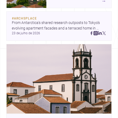
→
arquitetónica.
#
ARCHSPLACE
From Antarctica’s shared research outposts to Tokyo’s 
evolving apartment facades and a terraced home in 
23 de julho de 2026
Amman, these projects show how architecture adapts to 
place, context, and community. Discover more ideas, 