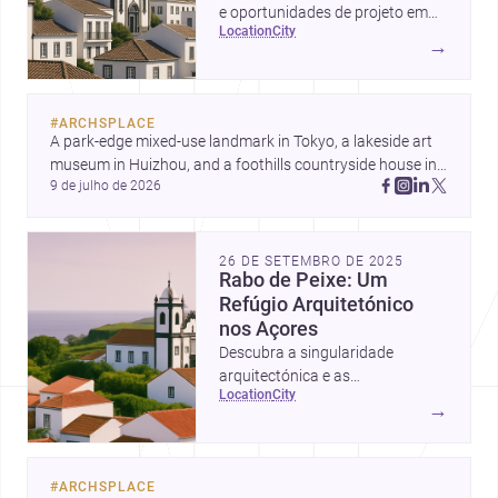
e oportunidades de projeto em
location
city
Cabouco, Açores.
→
#
ARCHSPLACE
A park-edge mixed-use landmark in Tokyo, a lakeside art 
museum in Huizhou, and a foothills countryside house in 
9 de julho de 2026
Cayambe show architecture shaping place, culture, and 
daily life. Discover more architecture inspo
26 DE SETEMBRO DE 2025
Rabo de Peixe: Um
Refúgio Arquitetónico
nos Açores
Descubra a singularidade
arquitectónica e as
location
city
oportunidades de construção em
→
Rabo de Peixe, Açores.
#
ARCHSPLACE