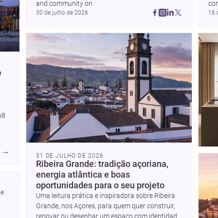
and community on 
co
30 de julho de 2026
16 
e
68
→
es,
31 DE JULHO DE 2026
Ribeira Grande: tradição açoriana,
l
energia atlântica e boas
re
oportunidades para o seu projeto
uma
e 
Uma leitura prática e inspiradora sobre Ribeira
Grande, nos Açores, para quem quer construir,
renovar ou desenhar um espaço com identidade