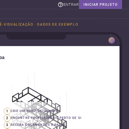
ENTRAR
INICIAR PROJETO
É-VISUALIZAÇÃO · DADOS DE EXEMPLO
boa
1
CRIE UM BRIEF DETALHADO
2
ENCONTRE PROFISSIONAIS PERTO DE SI
3
RECEBA ORÇAMENTOS E PAGUE