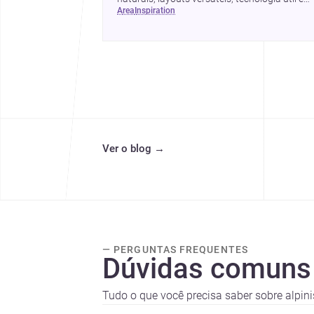
area
inspiration
formas simples de actualizar sem obras totai
Ver o blog
→
— PERGUNTAS FREQUENTES
Dúvidas comuns
Tudo o que você precisa saber sobre alpinis