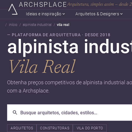
ARCHSPLACE
Arquitetura, simples assim — desde
Ideias e inspiração
Arquitetos & Designers
início
alpinista industrial
vila real
— PLATAFORMA DE ARQUITETURA · DESDE 2018
alpinista indus
Vila Real
Obtenha preços competitivos de alpinista industrial ao
com a Archsplace.
ARQUITETOS
CONSTRUTORAS
VILA DO PORTO