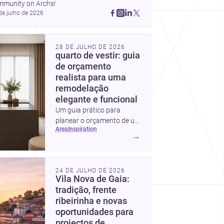
mmunity on Archs!
de julho de 2026
28 DE JULHO DE 2026
quarto de vestir: guia
de orçamento
realista para uma
remodelação
elegante e funcional
Um guia prático para
planear o orçamento de um
area
inspiration
quarto de vestir em
→
Portugal, com intervalos de
custo, prioridades de
investimento, poupanças
24 DE JULHO DE 2026
inteligentes e despesas
Vila Nova de Gaia:
escondidas.
tradição, frente
ribeirinha e novas
oportunidades para
projectos de