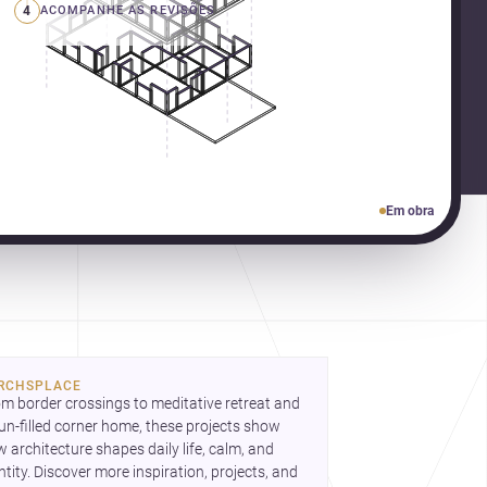
4
ACOMPANHE AS REVISÕES
Em obra
bre como criar espaços mais humanos,
xíveis e significativos.
RCHSPLACE
m border crossings to meditative retreat and 
un-filled corner home, these projects show 
 architecture shapes daily life, calm, and 
ntity. Discover more inspiration, projects, and 