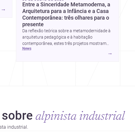
Entre a Sinceridade Metamoderna, a
s.
→
Arquitetura para a Infância e a Casa
Contemporânea: três olhares para o
presente
Da reflexão teórica sobre a metamodernidade à
arquitetura pedagógica e à habitação
contemporânea, estes três projetos mostram
news
como o desenho responde hoje a emoção, uso e
→
contexto. Para arquitetos, são pistas valiosas
 sobre
alpinista industrial
ta industrial.