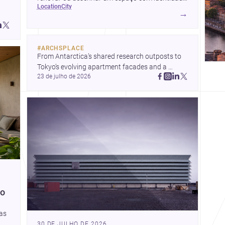
location
city
local.
→
#
ARCHSPLACE
From Antarctica’s shared research outposts to 
Tokyo’s evolving apartment facades and a 
23 de julho de 2026
terraced home in Amman, these projects show 
how architecture adapts to place, context, and 
community. Discover more ideas, 
ço
tas
30 DE JULHO DE 2026