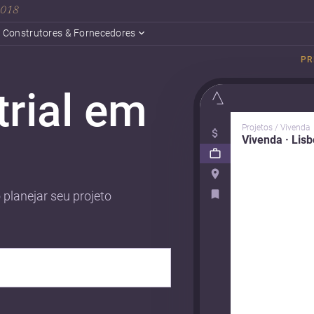
 2018
Construtores & Fornecedores
PR
trial em
Projetos / Vivenda
Vivenda · Lis
 planejar seu projeto