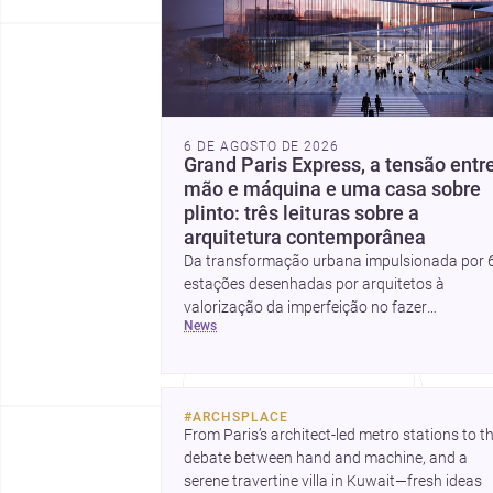
6 DE AGOSTO DE 2026
Grand Paris Express, a tensão entr
mão e máquina e uma casa sobre
plinto: três leituras sobre a
arquitetura contemporânea
Da transformação urbana impulsionada por 
estações desenhadas por arquitetos à
valorização da imperfeição no fazer
news
arquitetónico, estas três histórias mostram
como a disciplina continua a reinventar cidad
materiais e modos de habitar. O destaque fina
vai para a Plinth House, em que a relação ent
#
ARCHSPLACE
base, topografia e espaço doméstico revela 
From Paris’s architect-led metro stations to th
abordagem subtil e contemporânea.
debate between hand and machine, and a 
serene travertine villa in Kuwait—fresh ideas 