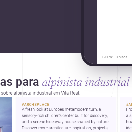
190 m² · 3 pisos
ias para
alpinista industrial
sobre alpinista industrial em Vila Real.
so
fle
#
ARCHSPLACE
#
A
A fresh look at Europe’s metamodern turn, a 
Fro
sensory-rich children’s center built for discovery, 
a s
and a serene hideaway house shaped by nature. 
how
Discover more architecture inspiration, projects, 
ide