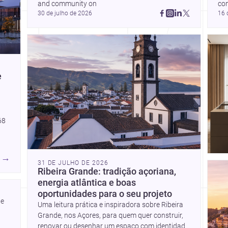
and community on 
co
30 de julho de 2026
16 
e
68
→
es,
31 DE JULHO DE 2026
Ribeira Grande: tradição açoriana,
l
energia atlântica e boas
re
oportunidades para o seu projeto
uma
e 
Uma leitura prática e inspiradora sobre Ribeira
Grande, nos Açores, para quem quer construir,
renovar ou desenhar um espaço com identidade