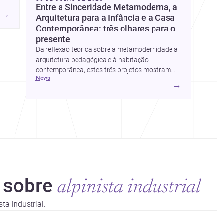
Entre a Sinceridade Metamoderna, a
s.
→
Arquitetura para a Infância e a Casa
Contemporânea: três olhares para o
presente
Da reflexão teórica sobre a metamodernidade à
arquitetura pedagógica e à habitação
contemporânea, estes três projetos mostram
news
como o desenho responde hoje a emoção, uso e
→
contexto. Para arquitetos, são pistas valiosas
 sobre
alpinista industrial
ta industrial.