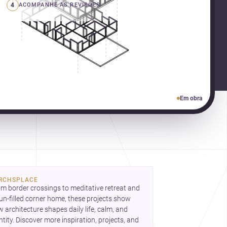
4
ACOMPANHE AS REVISÕES
Em obra
bre como criar espaços mais humanos,
xíveis e significativos.
RCHSPLACE
m border crossings to meditative retreat and 
un-filled corner home, these projects show 
 architecture shapes daily life, calm, and 
ntity. Discover more inspiration, projects, and 