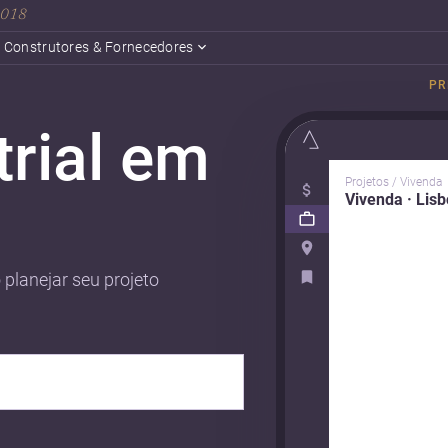
 2018
Construtores & Fornecedores
PR
trial em
Projetos / Vivenda
Vivenda · Lis
 planejar seu projeto