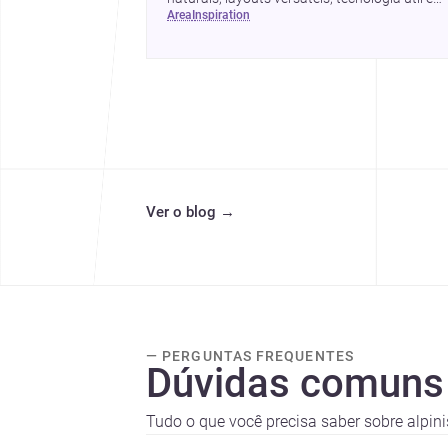
area
inspiration
formas simples de actualizar sem obras totai
Ver o blog
→
— PERGUNTAS FREQUENTES
Dúvidas comuns
Tudo o que você precisa saber sobre alpinis