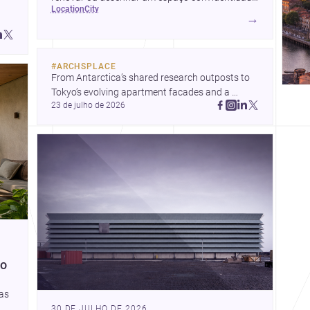
location
city
local.
→
#
ARCHSPLACE
From Antarctica’s shared research outposts to 
Tokyo’s evolving apartment facades and a 
23 de julho de 2026
terraced home in Amman, these projects show 
how architecture adapts to place, context, and 
community. Discover more ideas, 
ço
tas
30 DE JULHO DE 2026