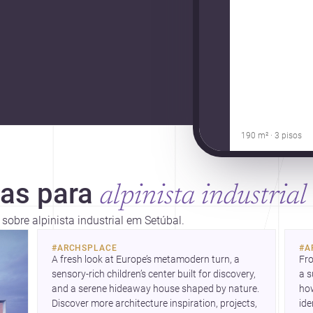
190 m² · 3 pisos
ias para
alpinista industrial
 sobre alpinista industrial em Setúbal.
so
fle
#
ARCHSPLACE
#
A
A fresh look at Europe’s metamodern turn, a 
Fro
sensory-rich children’s center built for discovery, 
a s
and a serene hideaway house shaped by nature. 
how
Discover more architecture inspiration, projects, 
ide