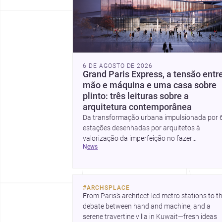
6 DE AGOSTO DE 2026
Grand Paris Express, a tensão entr
mão e máquina e uma casa sobre
plinto: três leituras sobre a
arquitetura contemporânea
Da transformação urbana impulsionada por 
estações desenhadas por arquitetos à
valorização da imperfeição no fazer
news
arquitetónico, estas três histórias mostram
como a disciplina continua a reinventar cidad
materiais e modos de habitar. O destaque fina
vai para a Plinth House, em que a relação ent
#
ARCHSPLACE
base, topografia e espaço doméstico revela 
From Paris’s architect-led metro stations to th
abordagem subtil e contemporânea.
debate between hand and machine, and a 
serene travertine villa in Kuwait—fresh ideas 