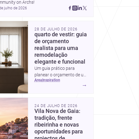
mmunity on Archs!
de julho de 2026
28 DE JULHO DE 2026
quarto de vestir: guia
de orçamento
realista para uma
remodelação
elegante e funcional
Um guia prático para
planear o orçamento de um
area
inspiration
quarto de vestir em
→
Portugal, com intervalos de
custo, prioridades de
investimento, poupanças
24 DE JULHO DE 2026
inteligentes e despesas
Vila Nova de Gaia:
escondidas.
tradição, frente
ribeirinha e novas
oportunidades para
projectos de