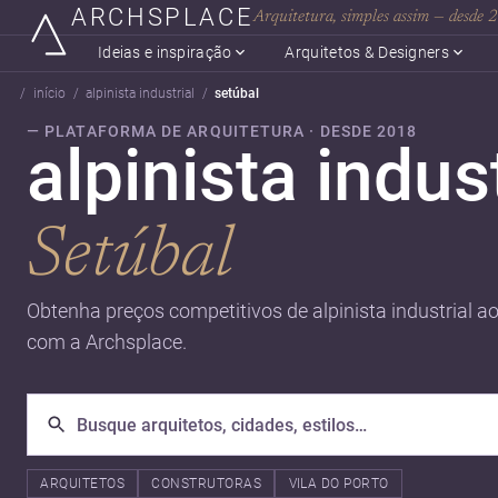
ARCHSPLACE
Arquitetura, simples assim — desde
Ideias e inspiração
Arquitetos & Designers
início
alpinista industrial
setúbal
— PLATAFORMA DE ARQUITETURA · DESDE 2018
alpinista indus
Setúbal
Obtenha preços competitivos de alpinista industrial ao
com a Archsplace.
ARQUITETOS
CONSTRUTORAS
VILA DO PORTO