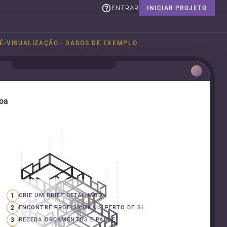
ENTRAR
INICIAR PROJETO
É-VISUALIZAÇÃO · DADOS DE EXEMPLO
boa
1
CRIE UM BRIEF DETALHADO
2
ENCONTRE PROFISSIONAIS PERTO DE SI
3
RECEBA ORÇAMENTOS E PAGUE