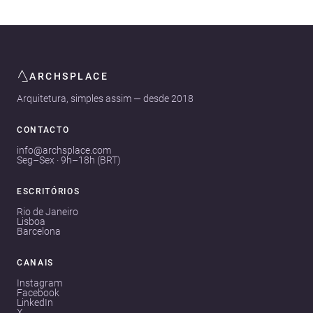
ARCHSPLACE
Arquitetura, simples assim — desde 2018
CONTACTO
info@archsplace.com
Seg–Sex · 9h–18h (BRT)
ESCRITÓRIOS
Rio de Janeiro
Lisboa
Barcelona
CANAIS
Instagram
Facebook
LinkedIn
X