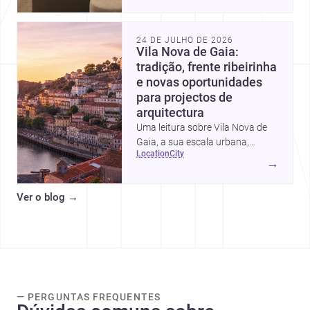
intervalos de custo, prioridades
de investimento, poupanças
inteligentes e despesas
24 DE JULHO DE 2026
escondidas.
Vila Nova de Gaia:
tradição, frente ribeirinha
e novas oportunidades
para projectos de
arquitectura
Uma leitura sobre Vila Nova de
Gaia, a sua escala urbana,
location
city
património arquitectónico e
→
custos de construção, com foco
em quem procura <a
Ver o blog
→
href="https://www.archsplace.pt/arquite
nova-de-gaia">arquitetos</a> e
<a
href="https://www.archsplace.pt/constru
nova-de-gaia">construtoras</a>
para iniciar um projecto.
— PERGUNTAS FREQUENTES