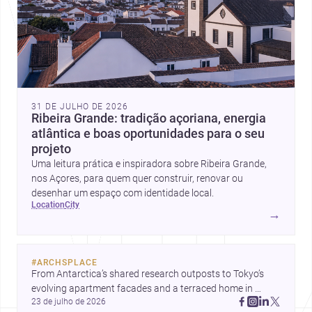
31 DE JULHO DE 2026
Ribeira Grande: tradição açoriana, energia
atlântica e boas oportunidades para o seu
projeto
Uma leitura prática e inspiradora sobre Ribeira Grande,
nos Açores, para quem quer construir, renovar ou
desenhar um espaço com identidade local.
location
city
→
#
ARCHSPLACE
From Antarctica’s shared research outposts to Tokyo’s 
evolving apartment facades and a terraced home in 
23 de julho de 2026
Amman, these projects show how architecture adapts to 