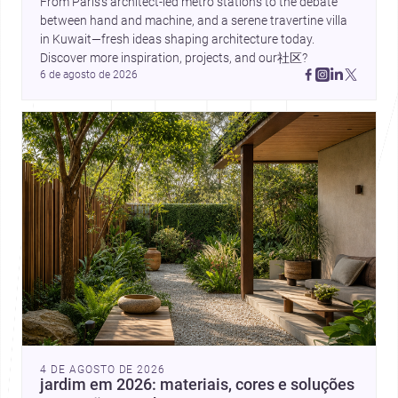
From Paris’s architect-led metro stations to the debate 
between hand and machine, and a serene travertine villa 
in Kuwait—fresh ideas shaping architecture today. 
Discover more inspiration, projects, and our社区?
6 de agosto de 2026
4 DE AGOSTO DE 2026
jardim em 2026: materiais, cores e soluções