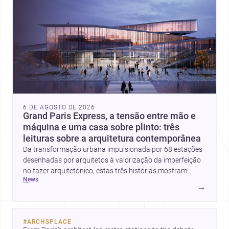
6 DE AGOSTO DE 2026
Grand Paris Express, a tensão entre mão e
máquina e uma casa sobre plinto: três
leituras sobre a arquitetura contemporânea
Da transformação urbana impulsionada por 68 estações
desenhadas por arquitetos à valorização da imperfeição
no fazer arquitetónico, estas três histórias mostram
news
como a disciplina continua a reinventar cidades, materiais
→
e modos de habitar. O destaque final vai para a Plinth
House, em que a relação entre base, topografia e espaço
doméstico revela uma abordagem subtil e
#
ARCHSPLACE
contemporânea.