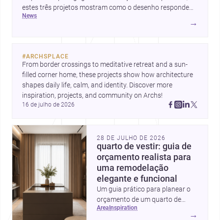
estes três projetos mostram como o desenho responde
news
hoje a emoção, uso e contexto. Para arquitetos, são
→
pistas valiosas sobre como criar espaços mais humanos,
flexíveis e significativos.
#
ARCHSPLACE
From border crossings to meditative retreat and a sun-
filled corner home, these projects show how architecture 
shapes daily life, calm, and identity. Discover more 
inspiration, projects, and community on Archs!
16 de julho de 2026
28 DE JULHO DE 2026
quarto de vestir: guia de
orçamento realista para
uma remodelação
elegante e funcional
Um guia prático para planear o
orçamento de um quarto de
area
inspiration
vestir em Portugal, com
→