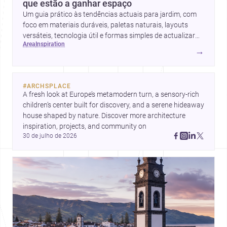
que estão a ganhar espaço
Um guia prático às tendências actuais para jardim, com
foco em materiais duráveis, paletas naturais, layouts
versáteis, tecnologia útil e formas simples de actualizar
area
inspiration
sem obras totais.
→
#
ARCHSPLACE
A fresh look at Europe’s metamodern turn, a sensory-rich 
children’s center built for discovery, and a serene hideaway 
house shaped by nature. Discover more architecture 
inspiration, projects, and community on 
30 de julho de 2026