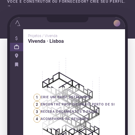
VOCÊ É CONSTRUTOR OU FORNECEDOR? CRIE SEU PERFIL.
→
Projetos / Vivenda
Vivenda · Lisboa
1
CRIE UM BRIEF DETALHADO
2
ENCONTRE PROFISSIONAIS PERTO DE SI
3
RECEBA ORÇAMENTOS E PAGUE
4
ACOMPANHE AS REVISÕES