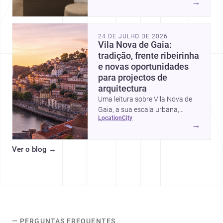
→
intervalos de custo, prioridades
de investimento, poupanças
inteligentes e despesas
24 DE JULHO DE 2026
escondidas.
Vila Nova de Gaia:
tradição, frente ribeirinha
e novas oportunidades
para projectos de
arquitectura
Uma leitura sobre Vila Nova de
Gaia, a sua escala urbana,
location
city
património arquitectónico e
→
custos de construção, com foco
em quem procura <a
Ver o blog
→
href="https://www.archsplace.pt/arquite
nova-de-gaia">arquitetos</a> e
<a
href="https://www.archsplace.pt/constru
nova-de-gaia">construtoras</a>
para iniciar um projecto.
— PERGUNTAS FREQUENTES