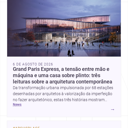
6 DE AGOSTO DE 2026
Grand Paris Express, a tensão entre mão e
máquina e uma casa sobre plinto: três
leituras sobre a arquitetura contemporânea
Da transformação urbana impulsionada por 68 estações
desenhadas por arquitetos à valorização da imperfeição
no fazer arquitetónico, estas três histórias mostram
news
como a disciplina continua a reinventar cidades, materiais
→
e modos de habitar. O destaque final vai para a Plinth
House, em que a relação entre base, topografia e espaço
doméstico revela uma abordagem subtil e