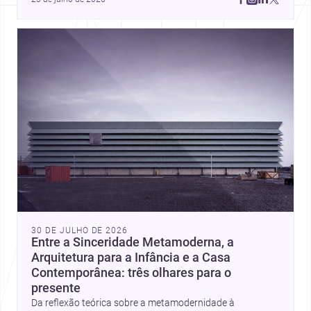
Amman, these projects show how architecture adapts to 
place, context, and community. Discover more ideas, 
30 DE JULHO DE 2026
Entre a Sinceridade Metamoderna, a
Arquitetura para a Infância e a Casa
Contemporânea: três olhares para o
presente
Da reflexão teórica sobre a metamodernidade à