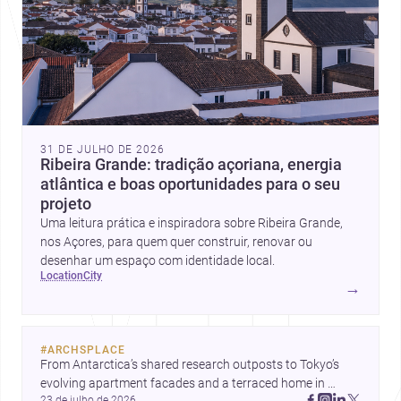
31 DE JULHO DE 2026
Ribeira Grande: tradição açoriana, energia
atlântica e boas oportunidades para o seu
projeto
Uma leitura prática e inspiradora sobre Ribeira Grande,
nos Açores, para quem quer construir, renovar ou
desenhar um espaço com identidade local.
location
city
→
#
ARCHSPLACE
From Antarctica’s shared research outposts to Tokyo’s 
evolving apartment facades and a terraced home in 
23 de julho de 2026