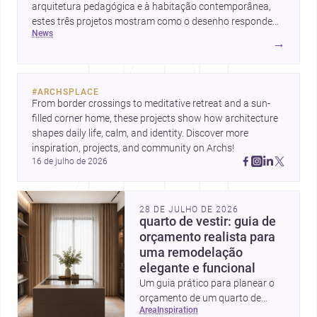
arquitetura pedagógica e à habitação contemporânea,
estes três projetos mostram como o desenho responde
news
hoje a emoção, uso e contexto. Para arquitetos, são
→
pistas valiosas sobre como criar espaços mais humanos,
flexíveis e significativos.
#
ARCHSPLACE
From border crossings to meditative retreat and a sun-
filled corner home, these projects show how architecture 
shapes daily life, calm, and identity. Discover more 
inspiration, projects, and community on Archs!
16 de julho de 2026
28 DE JULHO DE 2026
quarto de vestir: guia de
orçamento realista para
uma remodelação
elegante e funcional
Um guia prático para planear o
orçamento de um quarto de
area
inspiration
vestir em Portugal, com