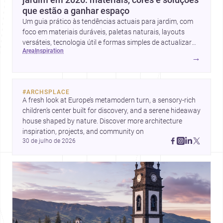
que estão a ganhar espaço
Um guia prático às tendências actuais para jardim, com
foco em materiais duráveis, paletas naturais, layouts
versáteis, tecnologia útil e formas simples de actualizar
area
inspiration
sem obras totais.
→
#
ARCHSPLACE
A fresh look at Europe’s metamodern turn, a sensory-rich 
children’s center built for discovery, and a serene hideaway 
house shaped by nature. Discover more architecture 
inspiration, projects, and community on 
30 de julho de 2026