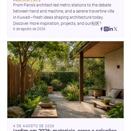
#
ARCHSPLACE
contemporânea.
From Paris’s architect-led metro stations to the debate 
between hand and machine, and a serene travertine villa 
in Kuwait—fresh ideas shaping architecture today. 
Discover more inspiration, projects, and our社区?
6 de agosto de 2026
4 DE AGOSTO DE 2026
jardim em 2026: materiais, cores e soluções