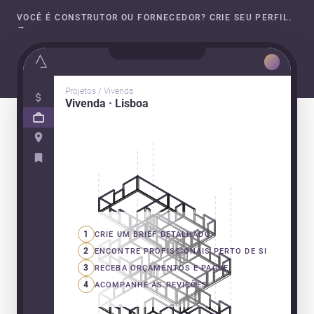
VOCÊ É CONSTRUTOR OU FORNECEDOR? CRIE SEU PERFIL.
→
Projetos / Vivenda
Vivenda · Lisboa
1
CRIE UM BRIEF DETALHADO
2
ENCONTRE PROFISSIONAIS PERTO DE SI
3
RECEBA ORÇAMENTOS E PAGUE
4
ACOMPANHE AS REVISÕES