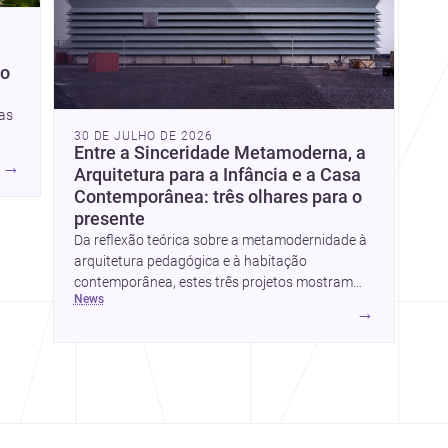
ço
tas
30 DE JULHO DE 2026
Entre a Sinceridade Metamoderna, a
s.
→
Arquitetura para a Infância e a Casa
Contemporânea: três olhares para o
presente
Da reflexão teórica sobre a metamodernidade à
arquitetura pedagógica e à habitação
contemporânea, estes três projetos mostram
news
como o desenho responde hoje a emoção, uso e
→
contexto. Para arquitetos, são pistas valiosas