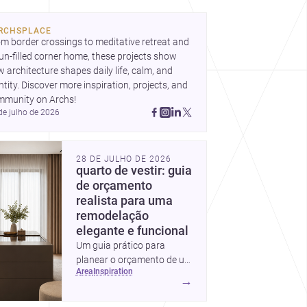
bre como criar espaços mais humanos,
xíveis e significativos.
RCHSPLACE
m border crossings to meditative retreat and 
un-filled corner home, these projects show 
 architecture shapes daily life, calm, and 
ntity. Discover more inspiration, projects, and 
mmunity on Archs!
de julho de 2026
28 DE JULHO DE 2026
quarto de vestir: guia
de orçamento
realista para uma
remodelação
elegante e funcional
Um guia prático para
planear o orçamento de um
area
inspiration
quarto de vestir em
→
Portugal, com intervalos de
custo, prioridades de