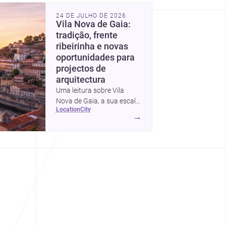
investimento, poupanças
24 DE JULHO DE 2026
inteligentes e despesas
Vila Nova de Gaia:
escondidas.
tradição, frente
ribeirinha e novas
oportunidades para
projectos de
arquitectura
Uma leitura sobre Vila
Nova de Gaia, a sua escala
location
city
urbana, património
→
arquitectónico e custos de
construção, com foco em
quem procura <a
href="https://www.archsplace.pt/arquitetos/porto/vila
nova-de-
gaia">arquitetos</a> e <a
href="https://www.archsplace.pt/construtoras/porto/v
nova-de-
gaia">construtoras</a>
para iniciar um projecto.