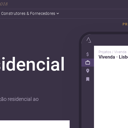
 2018
Construtores & Fornecedores
PR
Projetos / Vivenda
idencial
Vivenda · Lis
ão residencial ao