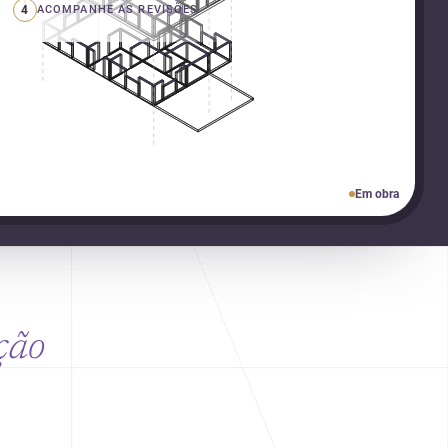
4
ACOMPANHE AS REVISÕES
Em obra
ção