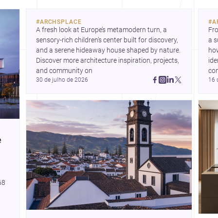
so
fle
#
ARCHSPLACE
#
A
A fresh look at Europe’s metamodern turn, a 
Fro
sensory-rich children’s center built for discovery, 
a s
and a serene hideaway house shaped by nature. 
how
Discover more architecture inspiration, projects, 
ide
and community on 
co
30 de julho de 2026
16 
e
68