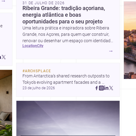
→
es,
31 DE JULHO DE 2026
Ribeira Grande: tradição açoriana,
l
energia atlântica e boas
re
oportunidades para o seu projeto
uma
e 
Uma leitura prática e inspiradora sobre Ribeira
Grande, nos Açores, para quem quer construir,
renovar ou desenhar um espaço com identidade
location
city
local.
→
#
ARCHSPLACE
From Antarctica’s shared research outposts to 
Tokyo’s evolving apartment facades and a 
23 de julho de 2026
terraced home in Amman, these projects show 
how architecture adapts to place, context, and 
community. Discover more ideas, 