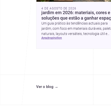
4 DE AGOSTO DE 2026
jardim em 2026: materiais, cores e
soluções que estão a ganhar espa
Um guia prático às tendências actuais para
jardim, com foco em materiais duráveis, pale
naturais, layouts versáteis, tecnologia útil e
area
inspiration
formas simples de actualizar sem obras totai
Ver o blog
→