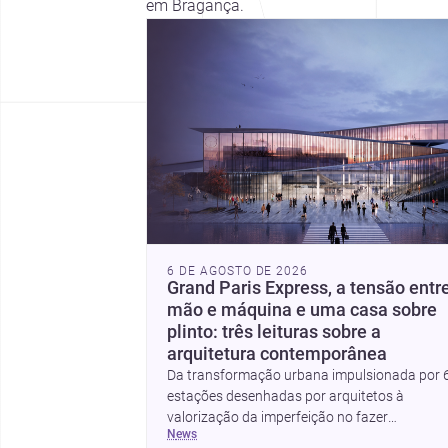
em Bragança.
6 DE AGOSTO DE 2026
Grand Paris Express, a tensão entr
mão e máquina e uma casa sobre
plinto: três leituras sobre a
arquitetura contemporânea
Da transformação urbana impulsionada por 
estações desenhadas por arquitetos à
valorização da imperfeição no fazer
news
arquitetónico, estas três histórias mostram