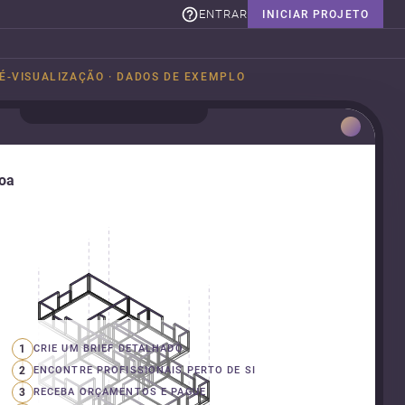
ENTRAR
INICIAR PROJETO
É-VISUALIZAÇÃO · DADOS DE EXEMPLO
boa
1
CRIE UM BRIEF DETALHADO
2
ENCONTRE PROFISSIONAIS PERTO DE SI
3
RECEBA ORÇAMENTOS E PAGUE