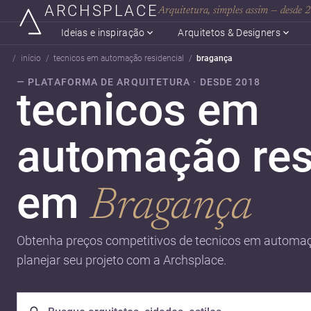
ARCHSPLACE
Arquitetura, simples assim — desde
Ideias e inspiração
Arquitetos & Designers
início
tecnicos em automação residencial
bragança
— PLATAFORMA DE ARQUITETURA · DESDE 2018
tecnicos em
automação res
em
Bragança
Obtenha preços competitivos de tecnicos em automaç
planejar seu projeto com a Archsplace.