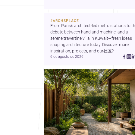
como a disciplina continua a reinventar cidad
materiais e modos de habitar. O destaque fina
vai para a Plinth House, em que a relação ent
#
ARCHSPLACE
base, topografia e espaço doméstico revela 
From Paris’s architect-led metro stations to th
abordagem subtil e contemporânea.
debate between hand and machine, and a 
serene travertine villa in Kuwait—fresh ideas 
shaping architecture today. Discover more 
inspiration, projects, and our社区?
6 de agosto de 2026