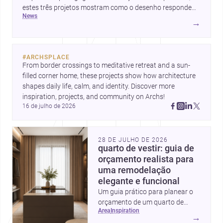
estes três projetos mostram como o desenho responde
news
hoje a emoção, uso e contexto. Para arquitetos, são
→
pistas valiosas sobre como criar espaços mais humanos,
flexíveis e significativos.
#
ARCHSPLACE
From border crossings to meditative retreat and a sun-
filled corner home, these projects show how architecture 
shapes daily life, calm, and identity. Discover more 
inspiration, projects, and community on Archs!
16 de julho de 2026
28 DE JULHO DE 2026
quarto de vestir: guia de
orçamento realista para
uma remodelação
elegante e funcional
Um guia prático para planear o
orçamento de um quarto de
area
inspiration
vestir em Portugal, com
→