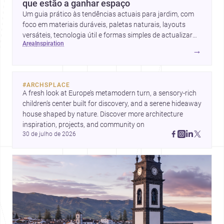
que estão a ganhar espaço
Um guia prático às tendências actuais para jardim, com
foco em materiais duráveis, paletas naturais, layouts
versáteis, tecnologia útil e formas simples de actualizar
area
inspiration
sem obras totais.
→
#
ARCHSPLACE
A fresh look at Europe’s metamodern turn, a sensory-rich 
children’s center built for discovery, and a serene hideaway 
house shaped by nature. Discover more architecture 
inspiration, projects, and community on 
30 de julho de 2026