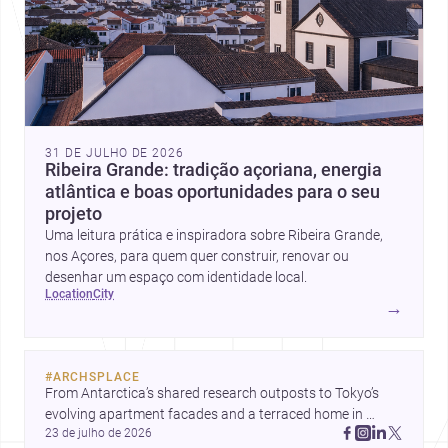
31 DE JULHO DE 2026
Ribeira Grande: tradição açoriana, energia
atlântica e boas oportunidades para o seu
projeto
Uma leitura prática e inspiradora sobre Ribeira Grande,
nos Açores, para quem quer construir, renovar ou
desenhar um espaço com identidade local.
location
city
→
#
ARCHSPLACE
From Antarctica’s shared research outposts to Tokyo’s 
evolving apartment facades and a terraced home in 
23 de julho de 2026
Amman, these projects show how architecture adapts to 