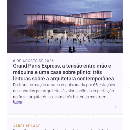
6 DE AGOSTO DE 2026
Grand Paris Express, a tensão entre mão e
máquina e uma casa sobre plinto: três
leituras sobre a arquitetura contemporânea
Da transformação urbana impulsionada por 68 estações
desenhadas por arquitetos à valorização da imperfeição
no fazer arquitetónico, estas três histórias mostram
news
como a disciplina continua a reinventar cidades, materiais
→
e modos de habitar. O destaque final vai para a Plinth
House, em que a relação entre base, topografia e espaço
doméstico revela uma abordagem subtil e
#
ARCHSPLACE
contemporânea.