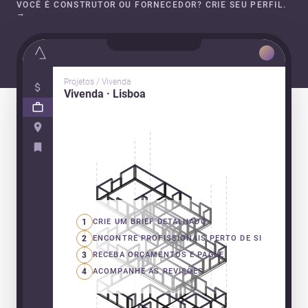
VOCÊ É CONSTRUTOR OU FORNECEDOR? CRIE SEU PERFIL.
→
Projetos / Vivenda
Vivenda · Lisboa
1
CRIE UM BRIEF DETALHADO
2
ENCONTRE PROFISSIONAIS PERTO DE SI
3
RECEBA ORÇAMENTOS E PAGUE
4
ACOMPANHE AS REVISÕES