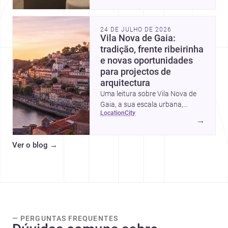
intervalos de custo, prioridades
de investimento, poupanças
inteligentes e despesas
24 DE JULHO DE 2026
escondidas.
Vila Nova de Gaia:
tradição, frente ribeirinha
e novas oportunidades
para projectos de
arquitectura
Uma leitura sobre Vila Nova de
Gaia, a sua escala urbana,
location
city
património arquitectónico e
→
custos de construção, com foco
em quem procura <a
Ver o blog
→
href="https://www.archsplace.pt/arquite
nova-de-gaia">arquitetos</a> e
<a
href="https://www.archsplace.pt/constru
nova-de-gaia">construtoras</a>
para iniciar um projecto.
— PERGUNTAS FREQUENTES