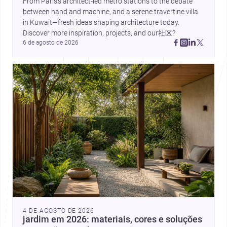
From Paris’s architect-led metro stations to the debate 
between hand and machine, and a serene travertine villa 
in Kuwait—fresh ideas shaping architecture today. 
Discover more inspiration, projects, and our社区?
6 de agosto de 2026
4 DE AGOSTO DE 2026
jardim em 2026: materiais, cores e soluções