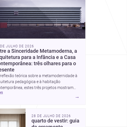
 DE JULHO DE 2026
tre a Sinceridade Metamoderna, a
quitetura para a Infância e a Casa
ntemporânea: três olhares para o
esente
reflexão teórica sobre a metamodernidade à
uitetura pedagógica e à habitação
ntemporânea, estes três projetos mostram
ws
mo o desenho responde hoje a emoção, uso e
→
texto. Para arquitetos, são pistas valiosas
bre como criar espaços mais humanos,
xíveis e significativos.
28 DE JULHO DE 2026
quarto de vestir: guia