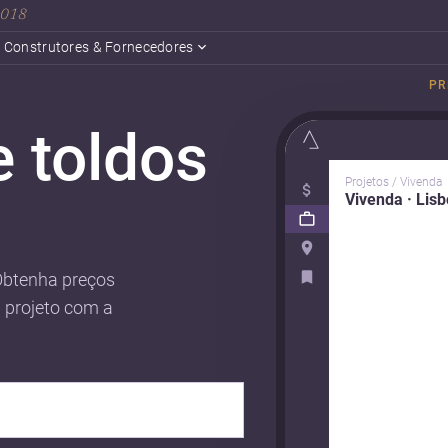
 2018
Construtores & Fornecedores
PR
e toldos
Projetos / Vivenda
Vivenda · Lis
Obtenha preços
u projeto com a