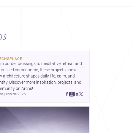
os
RCHSPLACE
m border crossings to meditative retreat and 
un-filled corner home, these projects show 
 architecture shapes daily life, calm, and 
ntity. Discover more inspiration, projects, and 
mmunity on Archs!
de julho de 2026