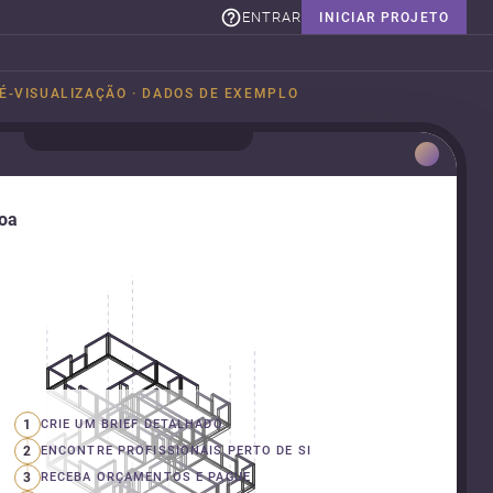
ENTRAR
INICIAR PROJETO
É-VISUALIZAÇÃO · DADOS DE EXEMPLO
boa
1
CRIE UM BRIEF DETALHADO
2
ENCONTRE PROFISSIONAIS PERTO DE SI
3
RECEBA ORÇAMENTOS E PAGUE