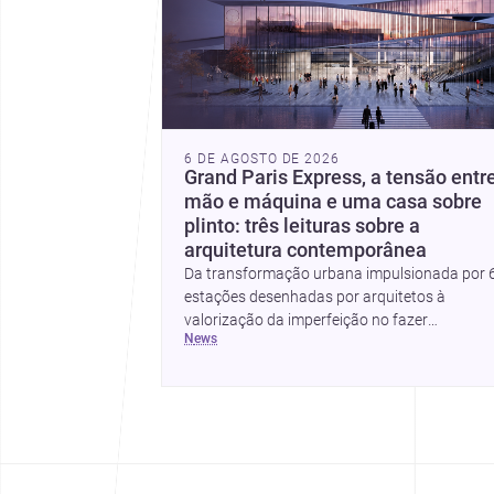
6 DE AGOSTO DE 2026
Grand Paris Express, a tensão entr
mão e máquina e uma casa sobre
plinto: três leituras sobre a
arquitetura contemporânea
Da transformação urbana impulsionada por 
estações desenhadas por arquitetos à
valorização da imperfeição no fazer
news
arquitetónico, estas três histórias mostram
como a disciplina continua a reinventar cidad
materiais e modos de habitar. O destaque fina
vai para a Plinth House, em que a relação ent
base, topografia e espaço doméstico revela 
abordagem subtil e contemporânea.