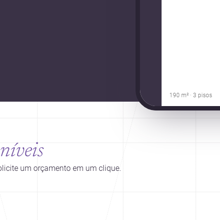
190 m² · 3 pisos
níveis
solicite um orçamento em um clique.