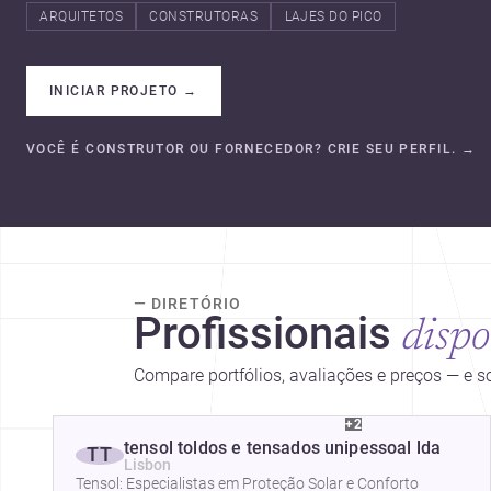
ARQUITETOS
CONSTRUTORAS
LAJES DO PICO
INICIAR PROJETO
→
VOCÊ É CONSTRUTOR OU FORNECEDOR? CRIE SEU PERFIL.
→
— DIRETÓRIO
Profissionais
dispo
Compare portfólios, avaliações e preços — e 
+2
tensol toldos e tensados unipessoal lda
TT
Lisbon
Tensol: Especialistas em Proteção Solar e Conforto