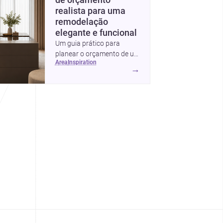
de orçamento
realista para uma
remodelação
elegante e funcional
Um guia prático para
planear o orçamento de um
area
inspiration
quarto de vestir em
→
Portugal, com intervalos de
custo, prioridades de
investimento, poupanças
inteligentes e despesas
escondidas.