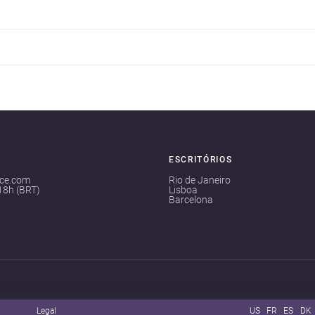
ESCRITÓRIOS
ace.com
Rio de Janeiro
18h (BRT)
Lisboa
Barcelona
Legal
US
FR
ES
DK