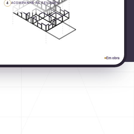
4
ACOMPANHE AS REVISÕES
Em obra