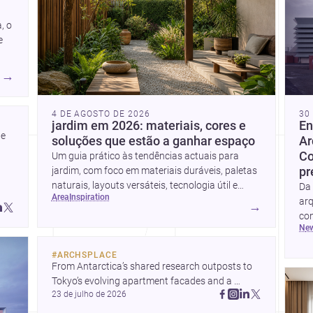
, o
e
→
4 DE AGOSTO DE 2026
30
jardim em 2026: materiais, cores e
En
e 
soluções que estão a ganhar espaço
Ar
Co
Um guia prático às tendências actuais para
jardim, com foco em materiais duráveis, paletas
pr
naturais, layouts versáteis, tecnologia útil e
Da 
area
inspiration
formas simples de actualizar sem obras totais.
arq
→
co
ne
co
con
#
ARCHSPLACE
so
From Antarctica’s shared research outposts to 
fle
Tokyo’s evolving apartment facades and a 
23 de julho de 2026
terraced home in Amman, these projects show 
how architecture adapts to place, context, and 