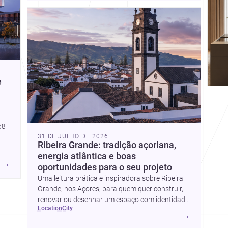
community. Discover more ideas, 
e
68
31 DE JULHO DE 2026
Ribeira Grande: tradição açoriana,
energia atlântica e boas
→
oportunidades para o seu projeto
es,
Uma leitura prática e inspiradora sobre Ribeira
l
Grande, nos Açores, para quem quer construir,
re
renovar ou desenhar um espaço com identidade
uma
location
city
local.
→