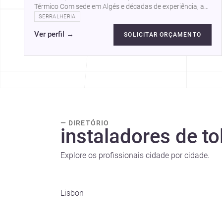
Térmico Com sede em Algés e décadas de experiência, a
Tensol dedica-se a transformar…
SERRALHERIA
Ver perfil
→
SOLICITAR ORÇAMENTO
— DIRETÓRIO
instaladores de t
Explore os profissionais cidade por cidade.
Lisbon