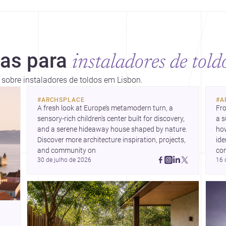
ias para
instaladores de told
s sobre instaladores de toldos em Lisbon.
#
ARCHSPLACE
#
A
A fresh look at Europe’s metamodern turn, a 
Fro
sensory-rich children’s center built for discovery, 
a s
and a serene hideaway house shaped by nature. 
how
Discover more architecture inspiration, projects, 
ide
and community on 
co
30 de julho de 2026
16 