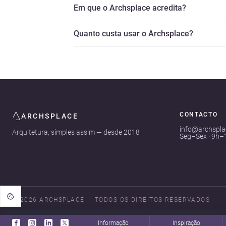
Em que o Archsplace acredita?
Quanto custa usar o Archsplace?
CONTACTO
ARCHSPLACE
info@archspl
Arquitetura, simples assim — desde 2018
Seg–Sex · 9h–
© 2026 ARCHSPLACE
TODOS OS DIREITOS RESERVADOS
Informação
Inspiração