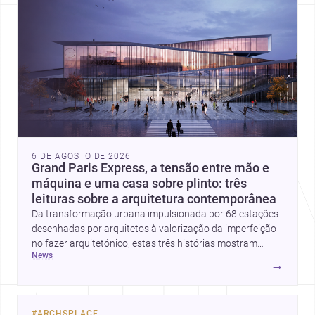
6 DE AGOSTO DE 2026
Grand Paris Express, a tensão entre mão e
máquina e uma casa sobre plinto: três
leituras sobre a arquitetura contemporânea
Da transformação urbana impulsionada por 68 estações
desenhadas por arquitetos à valorização da imperfeição
no fazer arquitetónico, estas três histórias mostram
news
como a disciplina continua a reinventar cidades, materiais
→
e modos de habitar. O destaque final vai para a Plinth
House, em que a relação entre base, topografia e espaço
doméstico revela uma abordagem subtil e
#
ARCHSPLACE