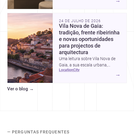
→
intervalos de custo, prioridades
de investimento, poupanças
inteligentes e despesas
24 DE JULHO DE 2026
escondidas.
Vila Nova de Gaia:
tradição, frente ribeirinha
e novas oportunidades
para projectos de
arquitectura
Uma leitura sobre Vila Nova de
Gaia, a sua escala urbana,
location
city
património arquitectónico e
→
custos de construção, com foco
em quem procura <a
Ver o blog
→
href="https://www.archsplace.pt/arquite
nova-de-gaia">arquitetos</a> e
<a
href="https://www.archsplace.pt/constru
nova-de-gaia">construtoras</a>
para iniciar um projecto.
— PERGUNTAS FREQUENTES