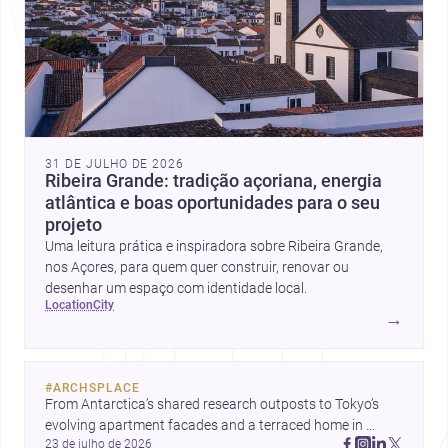
31 DE JULHO DE 2026
Ribeira Grande: tradição açoriana, energia
atlântica e boas oportunidades para o seu
projeto
Uma leitura prática e inspiradora sobre Ribeira Grande,
nos Açores, para quem quer construir, renovar ou
desenhar um espaço com identidade local.
location
city
→
#
ARCHSPLACE
From Antarctica’s shared research outposts to Tokyo’s 
evolving apartment facades and a terraced home in 
23 de julho de 2026
Amman, these projects show how architecture adapts to 