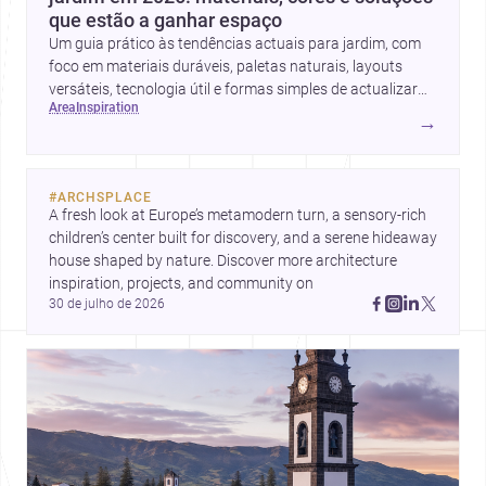
que estão a ganhar espaço
Um guia prático às tendências actuais para jardim, com
foco em materiais duráveis, paletas naturais, layouts
versáteis, tecnologia útil e formas simples de actualizar
area
inspiration
sem obras totais.
→
#
ARCHSPLACE
A fresh look at Europe’s metamodern turn, a sensory-rich 
children’s center built for discovery, and a serene hideaway 
house shaped by nature. Discover more architecture 
inspiration, projects, and community on 
30 de julho de 2026