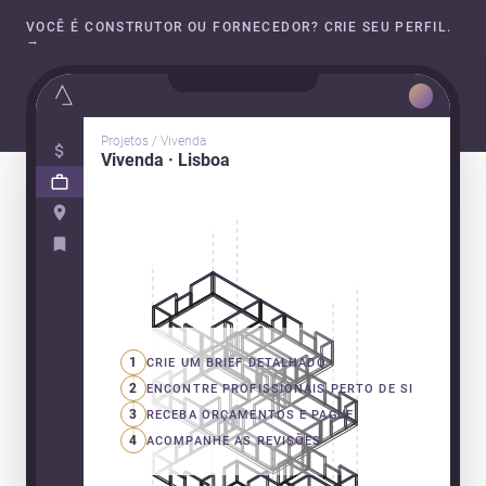
VOCÊ É CONSTRUTOR OU FORNECEDOR? CRIE SEU PERFIL.
→
Projetos / Vivenda
Vivenda · Lisboa
1
CRIE UM BRIEF DETALHADO
2
ENCONTRE PROFISSIONAIS PERTO DE SI
3
RECEBA ORÇAMENTOS E PAGUE
4
ACOMPANHE AS REVISÕES