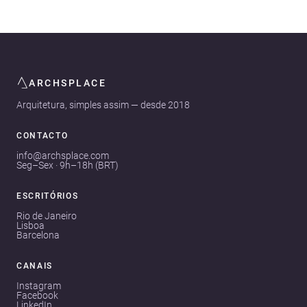
ARCHSPLACE
Arquitetura, simples assim — desde 2018
CONTACTO
info@archsplace.com
Seg–Sex · 9h–18h (BRT)
ESCRITÓRIOS
Rio de Janeiro
Lisboa
Barcelona
CANAIS
Instagram
Facebook
LinkedIn