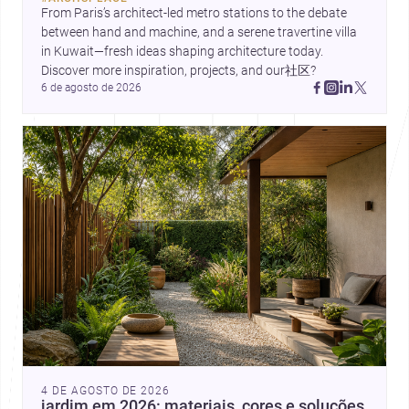
contemporânea.
From Paris’s architect-led metro stations to the debate 
between hand and machine, and a serene travertine villa 
in Kuwait—fresh ideas shaping architecture today. 
Discover more inspiration, projects, and our社区?
6 de agosto de 2026
4 DE AGOSTO DE 2026
jardim em 2026: materiais, cores e soluções