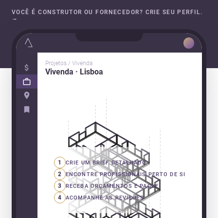
VOCÊ É CONSTRUTOR OU FORNECEDOR? CRIE SEU PERFIL.
→
Projetos / Vivenda
Vivenda · Lisboa
1
CRIE UM BRIEF DETALHADO
2
ENCONTRE PROFISSIONAIS PERTO DE SI
3
RECEBA ORÇAMENTOS E PAGUE
4
ACOMPANHE AS REVISÕES