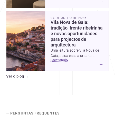
→
intervalos de custo, prioridades
de investimento, poupanças
inteligentes e despesas
24 DE JULHO DE 2026
escondidas.
Vila Nova de Gaia:
tradição, frente ribeirinha
e novas oportunidades
para projectos de
arquitectura
Uma leitura sobre Vila Nova de
Gaia, a sua escala urbana,
location
city
património arquitectónico e
→
custos de construção, com foco
em quem procura <a
Ver o blog
→
href="https://www.archsplace.pt/arquite
nova-de-gaia">arquitetos</a> e
<a
href="https://www.archsplace.pt/constru
nova-de-gaia">construtoras</a>
para iniciar um projecto.
— PERGUNTAS FREQUENTES