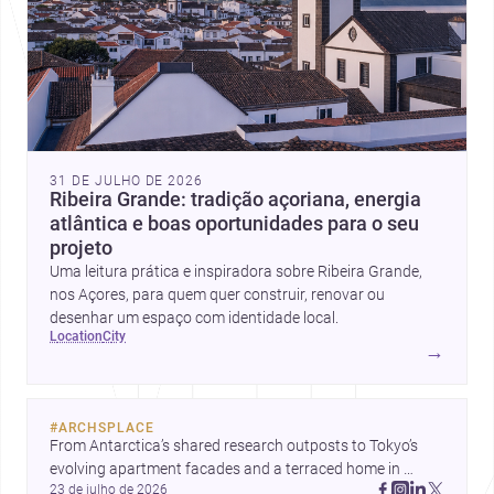
31 DE JULHO DE 2026
Ribeira Grande: tradição açoriana, energia
atlântica e boas oportunidades para o seu
projeto
Uma leitura prática e inspiradora sobre Ribeira Grande,
nos Açores, para quem quer construir, renovar ou
desenhar um espaço com identidade local.
location
city
→
#
ARCHSPLACE
From Antarctica’s shared research outposts to Tokyo’s 
evolving apartment facades and a terraced home in 
23 de julho de 2026
Amman, these projects show how architecture adapts to 