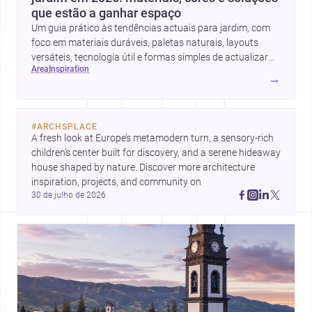
que estão a ganhar espaço
Um guia prático às tendências actuais para jardim, com
foco em materiais duráveis, paletas naturais, layouts
versáteis, tecnologia útil e formas simples de actualizar
area
inspiration
sem obras totais.
→
#
ARCHSPLACE
A fresh look at Europe’s metamodern turn, a sensory-rich 
children’s center built for discovery, and a serene hideaway 
house shaped by nature. Discover more architecture 
inspiration, projects, and community on 
30 de julho de 2026