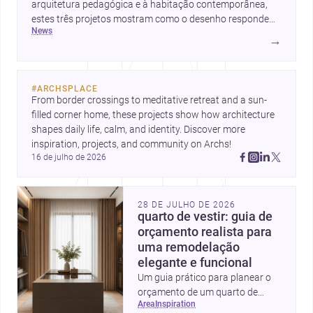
arquitetura pedagógica e à habitação contemporânea,
estes três projetos mostram como o desenho responde
news
hoje a emoção, uso e contexto. Para arquitetos, são
→
pistas valiosas sobre como criar espaços mais humanos,
flexíveis e significativos.
#
ARCHSPLACE
From border crossings to meditative retreat and a sun-
filled corner home, these projects show how architecture 
shapes daily life, calm, and identity. Discover more 
inspiration, projects, and community on Archs!
16 de julho de 2026
28 DE JULHO DE 2026
quarto de vestir: guia de
orçamento realista para
uma remodelação
elegante e funcional
Um guia prático para planear o
orçamento de um quarto de
area
inspiration
vestir em Portugal, com