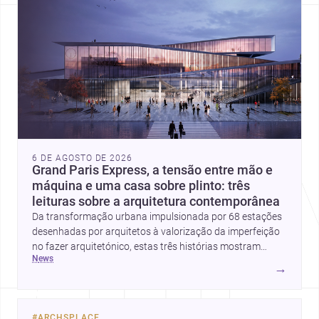
6 DE AGOSTO DE 2026
Grand Paris Express, a tensão entre mão e
máquina e uma casa sobre plinto: três
leituras sobre a arquitetura contemporânea
Da transformação urbana impulsionada por 68 estações
desenhadas por arquitetos à valorização da imperfeição
no fazer arquitetónico, estas três histórias mostram
news
como a disciplina continua a reinventar cidades, materiais
→
e modos de habitar. O destaque final vai para a Plinth
House, em que a relação entre base, topografia e espaço
doméstico revela uma abordagem subtil e
#
ARCHSPLACE