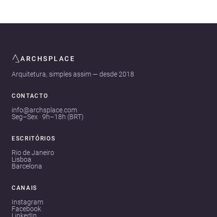
ARCHSPLACE
Arquitetura, simples assim — desde 2018
CONTACTO
info@archsplace.com
Seg–Sex · 9h–18h (BRT)
ESCRITÓRIOS
Rio de Janeiro
Lisboa
Barcelona
CANAIS
Instagram
Facebook
LinkedIn