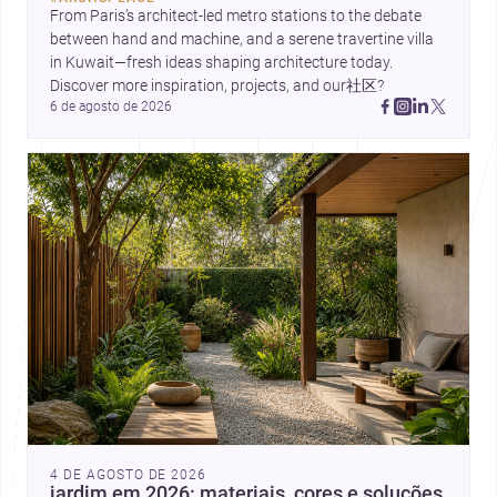
contemporânea.
From Paris’s architect-led metro stations to the debate 
between hand and machine, and a serene travertine villa 
in Kuwait—fresh ideas shaping architecture today. 
Discover more inspiration, projects, and our社区?
6 de agosto de 2026
4 DE AGOSTO DE 2026
jardim em 2026: materiais, cores e soluções