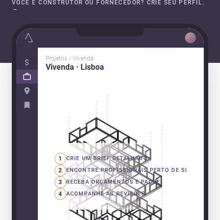
VOCÊ É CONSTRUTOR OU FORNECEDOR? CRIE SEU PERFIL.
→
Projetos / Vivenda
Vivenda · Lisboa
1
CRIE UM BRIEF DETALHADO
2
ENCONTRE PROFISSIONAIS PERTO DE SI
3
RECEBA ORÇAMENTOS E PAGUE
4
ACOMPANHE AS REVISÕES