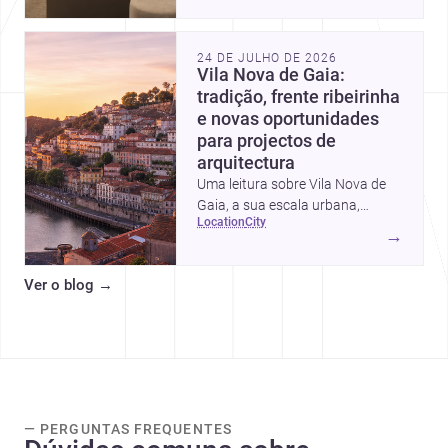
intervalos de custo, prioridades
de investimento, poupanças
inteligentes e despesas
24 DE JULHO DE 2026
escondidas.
Vila Nova de Gaia:
tradição, frente ribeirinha
e novas oportunidades
para projectos de
arquitectura
Uma leitura sobre Vila Nova de
Gaia, a sua escala urbana,
location
city
património arquitectónico e
→
custos de construção, com foco
em quem procura <a
Ver o blog
→
href="https://www.archsplace.pt/arquite
nova-de-gaia">arquitetos</a> e
<a
href="https://www.archsplace.pt/constru
nova-de-gaia">construtoras</a>
para iniciar um projecto.
— PERGUNTAS FREQUENTES