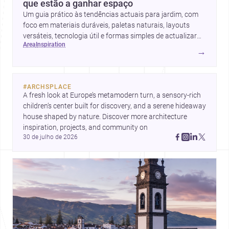
que estão a ganhar espaço
Um guia prático às tendências actuais para jardim, com
foco em materiais duráveis, paletas naturais, layouts
versáteis, tecnologia útil e formas simples de actualizar
area
inspiration
sem obras totais.
→
#
ARCHSPLACE
A fresh look at Europe’s metamodern turn, a sensory-rich 
children’s center built for discovery, and a serene hideaway 
house shaped by nature. Discover more architecture 
inspiration, projects, and community on 
30 de julho de 2026