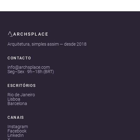
ARCHSPLACE
Arquitetura, simples assim — desde 2018
CONTACTO
info@archsplace.com
Seg–Sex · 9h–18h (BRT)
ESCRITÓRIOS
Rio de Janeiro
Lisboa
Barcelona
CANAIS
Instagram
Facebook
LinkedIn
X