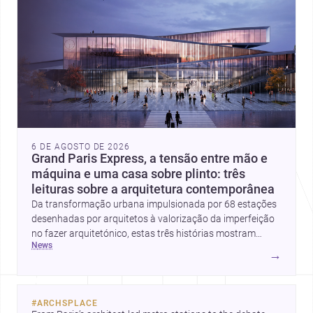
6 DE AGOSTO DE 2026
Grand Paris Express, a tensão entre mão e
máquina e uma casa sobre plinto: três
leituras sobre a arquitetura contemporânea
Da transformação urbana impulsionada por 68 estações
desenhadas por arquitetos à valorização da imperfeição
no fazer arquitetónico, estas três histórias mostram
news
como a disciplina continua a reinventar cidades, materiais
→
e modos de habitar. O destaque final vai para a Plinth
House, em que a relação entre base, topografia e espaço
doméstico revela uma abordagem subtil e
#
ARCHSPLACE
contemporânea.