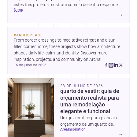
estes três projetos mostram como o desenho responde
news
hoje a emoção, uso e contexto. Para arquitetos, são
→
pistas valiosas sobre como criar espaços mais humanos,
flexíveis e significativos.
#
ARCHSPLACE
From border crossings to meditative retreat and a sun-
filled corner home, these projects show how architecture 
shapes daily life, calm, and identity. Discover more 
inspiration, projects, and community on Archs!
16 de julho de 2026
28 DE JULHO DE 2026
quarto de vestir: guia de
orçamento realista para
uma remodelação
elegante e funcional
Um guia prático para planear o
orçamento de um quarto de
area
inspiration
vestir em Portugal, com
→