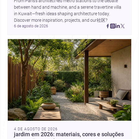
From Paris’s architect-led metro stations to the debate 
between hand and machine, and a serene travertine villa 
in Kuwait—fresh ideas shaping architecture today. 
Discover more inspiration, projects, and our社区?
6 de agosto de 2026
4 DE AGOSTO DE 2026
jardim em 2026: materiais, cores e soluções