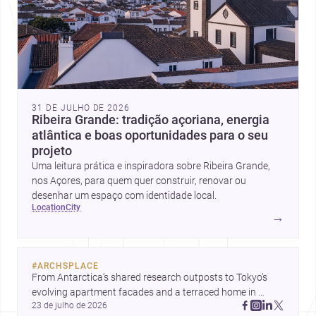
31 DE JULHO DE 2026
Ribeira Grande: tradição açoriana, energia
atlântica e boas oportunidades para o seu
projeto
Uma leitura prática e inspiradora sobre Ribeira Grande,
nos Açores, para quem quer construir, renovar ou
desenhar um espaço com identidade local.
location
city
→
#
ARCHSPLACE
From Antarctica’s shared research outposts to Tokyo’s 
evolving apartment facades and a terraced home in 
23 de julho de 2026
Amman, these projects show how architecture adapts to 