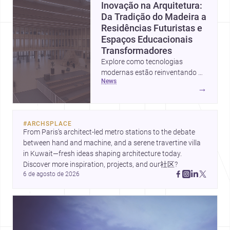
Inovação na Arquitetura:
Da Tradição do Madeira a
Residências Futuristas e
Espaços Educacionais
Transformadores
Explore como tecnologias
modernas estão reinventando o
news
uso de madeira na construção,
→
enquanto projetos em
Luxemburgo e na Índia
apresentam novas abordagens
#
ARCHSPLACE
urbanas e educacionais
From Paris’s architect-led metro stations to the debate 
inspiradoras.
between hand and machine, and a serene travertine villa 
in Kuwait—fresh ideas shaping architecture today. 
Discover more inspiration, projects, and our社区?
6 de agosto de 2026