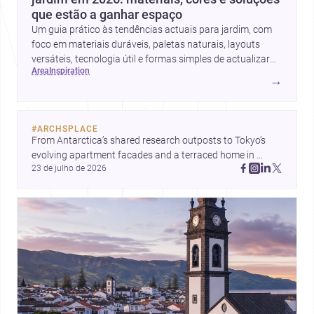
que estão a ganhar espaço
Um guia prático às tendências actuais para jardim, com
foco em materiais duráveis, paletas naturais, layouts
versáteis, tecnologia útil e formas simples de actualizar
area
inspiration
sem obras totais.
→
#
ARCHSPLACE
From Antarctica’s shared research outposts to Tokyo’s 
evolving apartment facades and a terraced home in 
23 de julho de 2026
Amman, these projects show how architecture adapts to 
place, context, and community. Discover more ideas, 