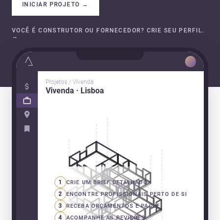
INICIAR PROJETO
→
VOCÊ É CONSTRUTOR OU FORNECEDOR? CRIE SEU PERFIL.
→
Projetos / Vivenda
Vivenda · Lisboa
1
CRIE UM BRIEF DETALHADO
2
ENCONTRE PROFISSIONAIS PERTO DE SI
3
RECEBA ORÇAMENTOS E PAGUE
4
ACOMPANHE AS REVISÕES