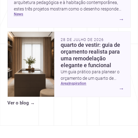
arquitetura pedagógica e à habitação contemporânea,
estes três projetos mostram como o desenho responde
news
hoje a emoção, uso e contexto. Para arquitetos, são
→
pistas valiosas sobre como criar espaços mais humanos,
flexíveis e significativos.
28 DE JULHO DE 2026
quarto de vestir: guia de
orçamento realista para
uma remodelação
elegante e funcional
Um guia prático para planear o
orçamento de um quarto de
area
inspiration
vestir em Portugal, com
→
intervalos de custo, prioridades
de investimento, poupanças
Ver o blog
→
inteligentes e despesas
escondidas.