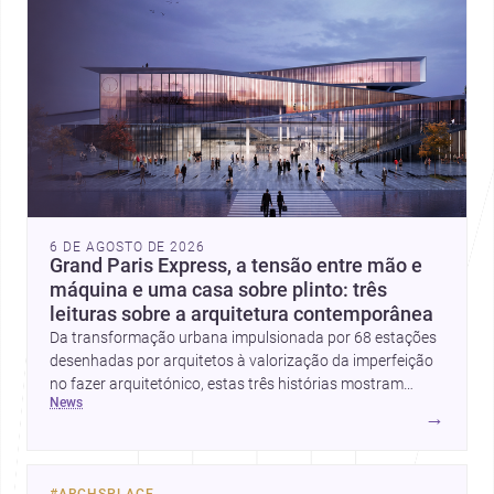
6 DE AGOSTO DE 2026
Grand Paris Express, a tensão entre mão e
máquina e uma casa sobre plinto: três
leituras sobre a arquitetura contemporânea
Da transformação urbana impulsionada por 68 estações
desenhadas por arquitetos à valorização da imperfeição
no fazer arquitetónico, estas três histórias mostram
news
como a disciplina continua a reinventar cidades, materiais
→
e modos de habitar. O destaque final vai para a Plinth
House, em que a relação entre base, topografia e espaço
doméstico revela uma abordagem subtil e
#
ARCHSPLACE