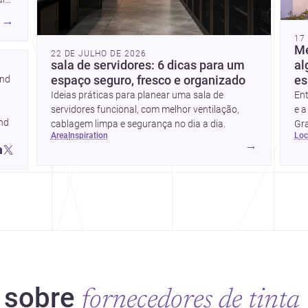
→
de
17
m
Me
22 DE JULHO DE 2026
sala de servidores: 6 dicas para um
al
place.pt/arquitetos/porto/vila-
nd 
espaço seguro, fresco e organizado
es
Ideias práticas para planear uma sala de
Ent
<a
servidores funcional, com melhor ventilação,
e a
place.pt/construtoras/porto/vila-
nd 
cablagem limpa e segurança no dia a dia.
Gra
area
inspiration
lo
que
→
pro
 sobre
fornecedores de tinta