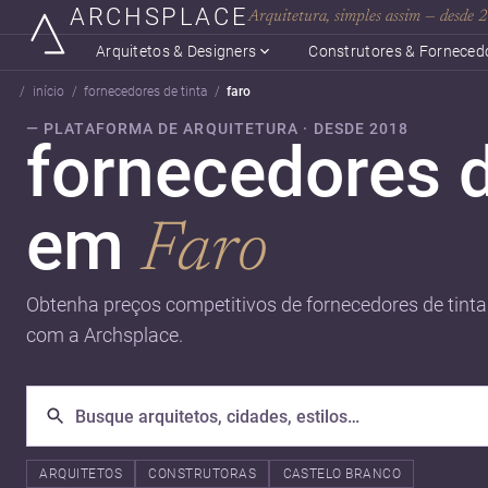
ARCHSPLACE
Arquitetura, simples assim — desde
Arquitetos & Designers
Construtores & Forneced
início
fornecedores de tinta
faro
— PLATAFORMA DE ARQUITETURA · DESDE 2018
fornecedores d
em
Faro
Obtenha preços competitivos de fornecedores de tinta 
com a Archsplace.
ARQUITETOS
CONSTRUTORAS
CASTELO BRANCO