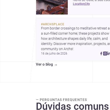
location
city
urbana, património
arquitectónico e custos 
construção, com foco e
quem procura <a
#
ARCHSPLACE
href="https://www.archs
From border crossings to meditative retreat a
nova-de-
a sun-filled corner home, these projects show 
gaia">arquitetos</a> e 
how architecture shapes daily life, calm, and 
href="https://www.archs
identity. Discover more inspiration, projects, a
nova-de-
community on Archs!
gaia">construtoras</a>
16 de julho de 2026
para iniciar um projecto.
Ver o blog
→
— PERGUNTAS FREQUENTES
Dúvidas comuns