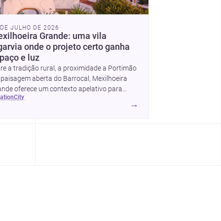
 DE JULHO DE 2026
xilhoeira Grande: uma vila
garvia onde o projeto certo ganha
paço e luz
re a tradição rural, a proximidade a Portimão
 paisagem aberta do Barrocal, Mexilhoeira
nde oferece um contexto apelativo para
cation
city
m quer construir, renovar ou desenhar um
→
jeto no Algarve.