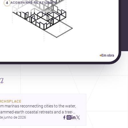
4
ACOMPANHE AS REVISÕES
Em obra
a
RCHSPLACE
m marinas reconnecting cities to the water, 
rammed-earth coastal retreats and a tree-
de junho de 2026
led Osaka rest area, these projects show 
hitecture shaping how we gather, pause, and 