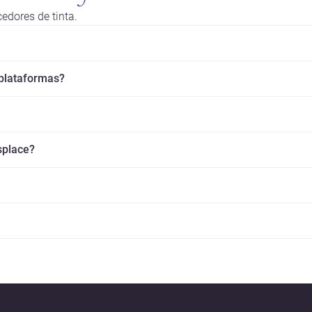
edores de tinta.
 plataformas?
splace?