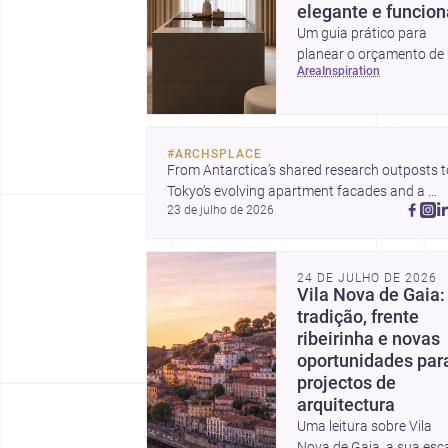
elegante e funcion
Um guia prático para
planear o orçamento de
area
inspiration
quarto de vestir em
Portugal, com intervalos
custo, prioridades de
investimento, poupança
#
ARCHSPLACE
inteligentes e despesas
From Antarctica’s shared research outposts to
escondidas.
Tokyo’s evolving apartment facades and a 
23 de julho de 2026
terraced home in Amman, these projects show
how architecture adapts to place, context, and
community. Discover more ideas, 
24 DE JULHO DE 2026
Vila Nova de Gaia:
tradição, frente
ribeirinha e novas
oportunidades par
projectos de
arquitectura
Uma leitura sobre Vila
Nova de Gaia, a sua esc