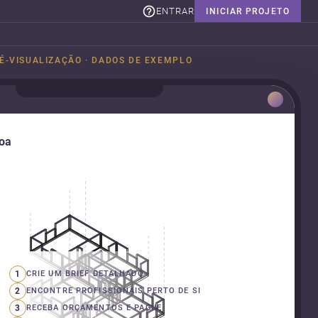
ENTRAR
INICIAR PROJETO
É-VISUALIZAÇÃO · DADOS DE EXEMPLO
boa
1
CRIE UM BRIEF DETALHADO
2
ENCONTRE PROFISSIONAIS PERTO DE SI
3
RECEBA ORÇAMENTOS E PAGUE