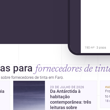
190 m² · 3 pisos
ias para
fornecedores de tint
s sobre fornecedores de tinta em Faro.
23 DE JULHO DE 2026
#
A
uia
Da Antárctida à
Fro
habitação
to 
18 
fil
contemporânea: três
arc
leituras sobre