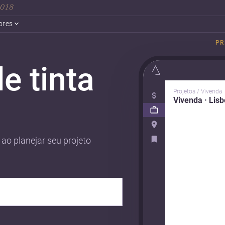
 2018
ores
PR
e tinta
Projetos / Vivenda
Vivenda · Lis
ao planejar seu projeto