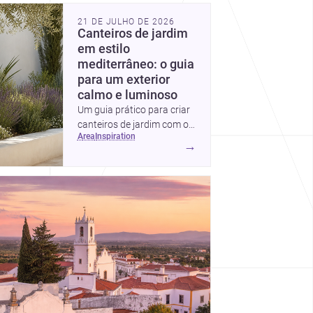
ong. Discover more design
21 DE JULHO DE 2026
Canteiros de jardim
em estilo
mediterrâneo: o guia
para um exterior
calmo e luminoso
Um guia prático para criar
canteiros de jardim com o
area
inspiration
charme mediterrâneo:
→
secos, luminosos, naturais
e fáceis de manter em
Portugal.