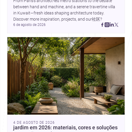
From Paris’s architect-led metro stations to the debate 
between hand and machine, and a serene travertine villa 
in Kuwait—fresh ideas shaping architecture today. 
Discover more inspiration, projects, and our社区?
6 de agosto de 2026
4 DE AGOSTO DE 2026
jardim em 2026: materiais, cores e soluções