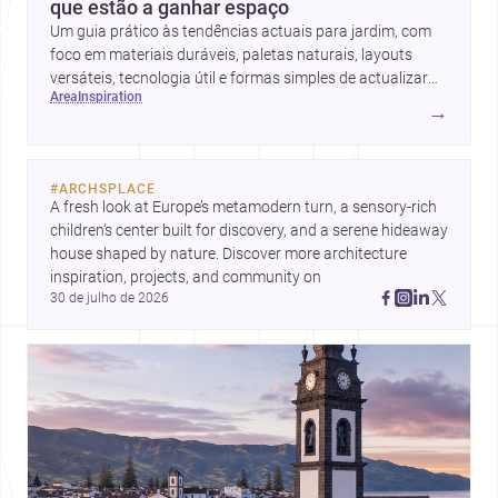
que estão a ganhar espaço
Um guia prático às tendências actuais para jardim, com
foco em materiais duráveis, paletas naturais, layouts
versáteis, tecnologia útil e formas simples de actualizar
area
inspiration
sem obras totais.
→
#
ARCHSPLACE
A fresh look at Europe’s metamodern turn, a sensory-rich 
children’s center built for discovery, and a serene hideaway 
house shaped by nature. Discover more architecture 
inspiration, projects, and community on 
30 de julho de 2026