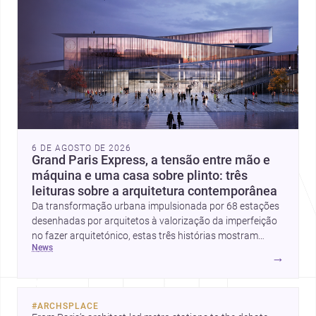
6 DE AGOSTO DE 2026
Grand Paris Express, a tensão entre mão e
máquina e uma casa sobre plinto: três
leituras sobre a arquitetura contemporânea
Da transformação urbana impulsionada por 68 estações
desenhadas por arquitetos à valorização da imperfeição
no fazer arquitetónico, estas três histórias mostram
news
como a disciplina continua a reinventar cidades, materiais
→
e modos de habitar. O destaque final vai para a Plinth
House, em que a relação entre base, topografia e espaço
doméstico revela uma abordagem subtil e
#
ARCHSPLACE
contemporânea.