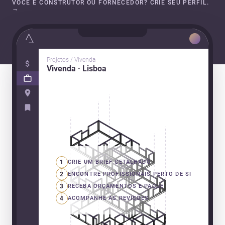
VOCÊ É CONSTRUTOR OU FORNECEDOR? CRIE SEU PERFIL.
→
Projetos / Vivenda
Vivenda · Lisboa
1
CRIE UM BRIEF DETALHADO
2
ENCONTRE PROFISSIONAIS PERTO DE SI
3
RECEBA ORÇAMENTOS E PAGUE
4
ACOMPANHE AS REVISÕES