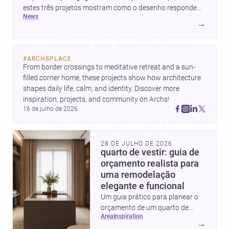
estes três projetos mostram como o desenho responde
news
hoje a emoção, uso e contexto. Para arquitetos, são
→
pistas valiosas sobre como criar espaços mais humanos,
flexíveis e significativos.
#
ARCHSPLACE
From border crossings to meditative retreat and a sun-
filled corner home, these projects show how architecture 
shapes daily life, calm, and identity. Discover more 
inspiration, projects, and community on Archs!
16 de julho de 2026
28 DE JULHO DE 2026
quarto de vestir: guia de
orçamento realista para
uma remodelação
elegante e funcional
Um guia prático para planear o
orçamento de um quarto de
area
inspiration
vestir em Portugal, com
→