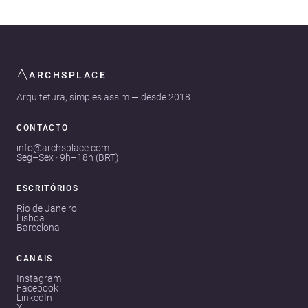
ARCHSPLACE
Arquitetura, simples assim — desde 2018
CONTACTO
info@archsplace.com
Seg–Sex · 9h–18h (BRT)
ESCRITÓRIOS
Rio de Janeiro
Lisboa
Barcelona
CANAIS
Instagram
Facebook
LinkedIn
X