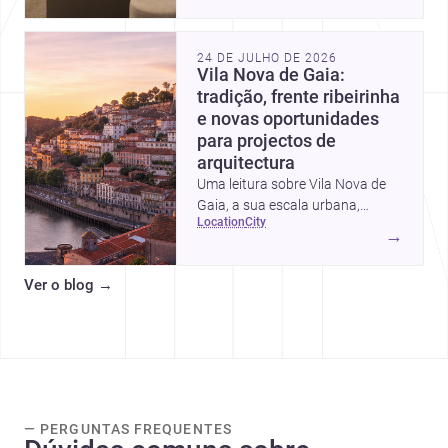
intervalos de custo, prioridades
de investimento, poupanças
inteligentes e despesas
24 DE JULHO DE 2026
escondidas.
Vila Nova de Gaia:
tradição, frente ribeirinha
e novas oportunidades
para projectos de
arquitectura
Uma leitura sobre Vila Nova de
Gaia, a sua escala urbana,
location
city
património arquitectónico e
→
custos de construção, com foco
em quem procura <a
Ver o blog
→
href="https://www.archsplace.pt/arquite
nova-de-gaia">arquitetos</a> e
<a
href="https://www.archsplace.pt/constru
nova-de-gaia">construtoras</a>
para iniciar um projecto.
— PERGUNTAS FREQUENTES