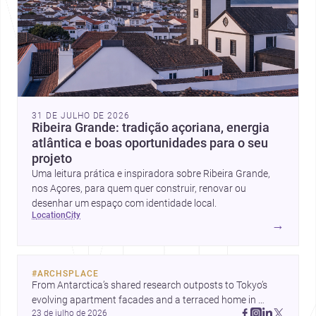
31 DE JULHO DE 2026
Ribeira Grande: tradição açoriana, energia
atlântica e boas oportunidades para o seu
projeto
Uma leitura prática e inspiradora sobre Ribeira Grande,
nos Açores, para quem quer construir, renovar ou
desenhar um espaço com identidade local.
location
city
→
#
ARCHSPLACE
From Antarctica’s shared research outposts to Tokyo’s 
evolving apartment facades and a terraced home in 
23 de julho de 2026
Amman, these projects show how architecture adapts to 