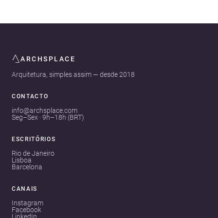
ARCHSPLACE
Arquitetura, simples assim — desde 2018
CONTACTO
info@archsplace.com
Seg–Sex · 9h–18h (BRT)
ESCRITÓRIOS
Rio de Janeiro
Lisboa
Barcelona
CANAIS
Instagram
Facebook
LinkedIn