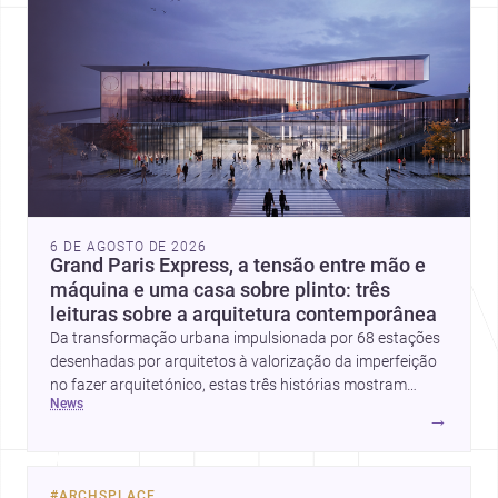
6 DE AGOSTO DE 2026
Grand Paris Express, a tensão entre mão e
máquina e uma casa sobre plinto: três
leituras sobre a arquitetura contemporânea
Da transformação urbana impulsionada por 68 estações
desenhadas por arquitetos à valorização da imperfeição
no fazer arquitetónico, estas três histórias mostram
news
como a disciplina continua a reinventar cidades, materiais
→
e modos de habitar. O destaque final vai para a Plinth
House, em que a relação entre base, topografia e espaço
doméstico revela uma abordagem subtil e
#
ARCHSPLACE