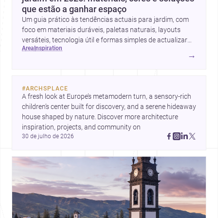
que estão a ganhar espaço
Um guia prático às tendências actuais para jardim, com
foco em materiais duráveis, paletas naturais, layouts
versáteis, tecnologia útil e formas simples de actualizar
area
inspiration
sem obras totais.
→
#
ARCHSPLACE
A fresh look at Europe’s metamodern turn, a sensory-rich 
children’s center built for discovery, and a serene hideaway 
house shaped by nature. Discover more architecture 
inspiration, projects, and community on 
30 de julho de 2026