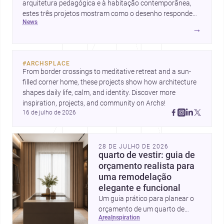
arquitetura pedagógica e à habitação contemporânea,
estes três projetos mostram como o desenho responde
news
hoje a emoção, uso e contexto. Para arquitetos, são
→
pistas valiosas sobre como criar espaços mais humanos,
flexíveis e significativos.
#
ARCHSPLACE
From border crossings to meditative retreat and a sun-
filled corner home, these projects show how architecture 
shapes daily life, calm, and identity. Discover more 
inspiration, projects, and community on Archs!
16 de julho de 2026
28 DE JULHO DE 2026
quarto de vestir: guia de
orçamento realista para
uma remodelação
elegante e funcional
Um guia prático para planear o
orçamento de um quarto de
area
inspiration
vestir em Portugal, com