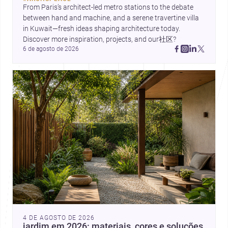
contemporânea.
From Paris’s architect-led metro stations to the debate 
between hand and machine, and a serene travertine villa 
in Kuwait—fresh ideas shaping architecture today. 
Discover more inspiration, projects, and our社区?
6 de agosto de 2026
4 DE AGOSTO DE 2026
jardim em 2026: materiais, cores e soluções