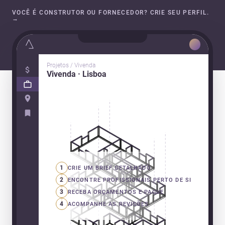
VOCÊ É CONSTRUTOR OU FORNECEDOR? CRIE SEU PERFIL.
→
Projetos / Vivenda
Vivenda · Lisboa
1
CRIE UM BRIEF DETALHADO
2
ENCONTRE PROFISSIONAIS PERTO DE SI
3
RECEBA ORÇAMENTOS E PAGUE
4
ACOMPANHE AS REVISÕES