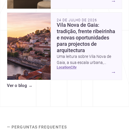
→
intervalos de custo, prioridades
de investimento, poupanças
inteligentes e despesas
24 DE JULHO DE 2026
escondidas.
Vila Nova de Gaia:
tradição, frente ribeirinha
e novas oportunidades
para projectos de
arquitectura
Uma leitura sobre Vila Nova de
Gaia, a sua escala urbana,
location
city
património arquitectónico e
→
custos de construção, com foco
em quem procura <a
Ver o blog
→
href="https://www.archsplace.pt/arquite
nova-de-gaia">arquitetos</a> e
<a
href="https://www.archsplace.pt/constru
nova-de-gaia">construtoras</a>
para iniciar um projecto.
— PERGUNTAS FREQUENTES