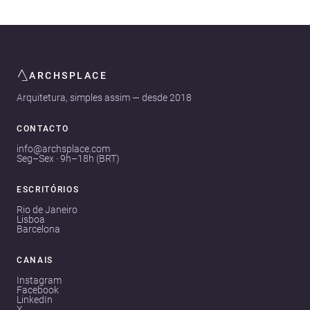
ARCHSPLACE
Arquitetura, simples assim — desde 2018
CONTACTO
info@archsplace.com
Seg–Sex · 9h–18h (BRT)
ESCRITÓRIOS
Rio de Janeiro
Lisboa
Barcelona
CANAIS
Instagram
Facebook
LinkedIn
X