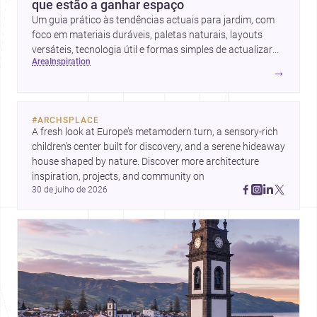
que estão a ganhar espaço
Um guia prático às tendências actuais para jardim, com
foco em materiais duráveis, paletas naturais, layouts
versáteis, tecnologia útil e formas simples de actualizar
area
inspiration
sem obras totais.
→
#
ARCHSPLACE
A fresh look at Europe’s metamodern turn, a sensory-rich 
children’s center built for discovery, and a serene hideaway 
house shaped by nature. Discover more architecture 
inspiration, projects, and community on 
30 de julho de 2026