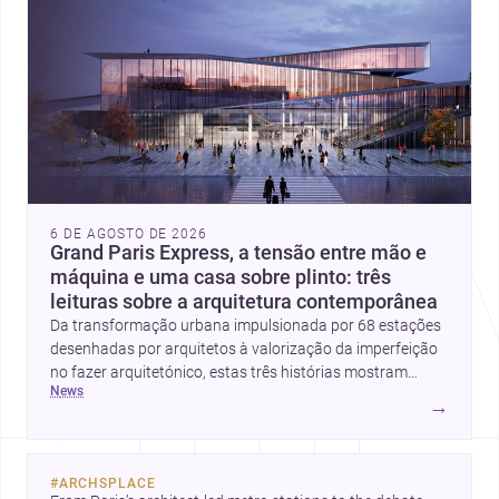
6 DE AGOSTO DE 2026
Grand Paris Express, a tensão entre mão e
máquina e uma casa sobre plinto: três
leituras sobre a arquitetura contemporânea
Da transformação urbana impulsionada por 68 estações
desenhadas por arquitetos à valorização da imperfeição
no fazer arquitetónico, estas três histórias mostram
news
como a disciplina continua a reinventar cidades, materiais
→
e modos de habitar. O destaque final vai para a Plinth
House, em que a relação entre base, topografia e espaço
doméstico revela uma abordagem subtil e
#
ARCHSPLACE
contemporânea.