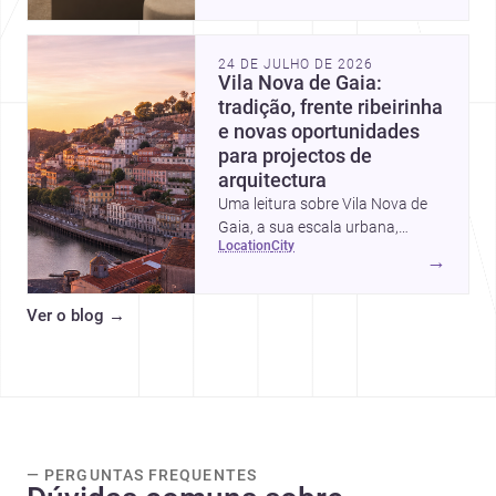
intervalos de custo, prioridades
de investimento, poupanças
inteligentes e despesas
24 DE JULHO DE 2026
escondidas.
Vila Nova de Gaia:
tradição, frente ribeirinha
e novas oportunidades
para projectos de
arquitectura
Uma leitura sobre Vila Nova de
Gaia, a sua escala urbana,
location
city
património arquitectónico e
→
custos de construção, com foco
em quem procura <a
Ver o blog
→
href="https://www.archsplace.pt/arquite
nova-de-gaia">arquitetos</a> e
<a
href="https://www.archsplace.pt/constru
nova-de-gaia">construtoras</a>
para iniciar um projecto.
— PERGUNTAS FREQUENTES