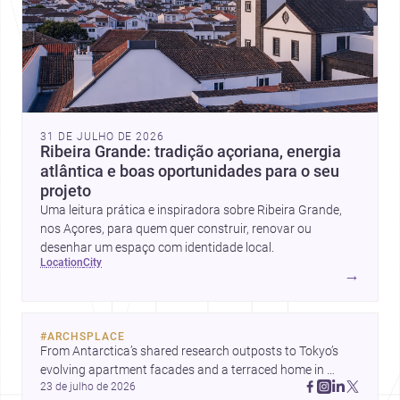
31 DE JULHO DE 2026
Ribeira Grande: tradição açoriana, energia
atlântica e boas oportunidades para o seu
projeto
Uma leitura prática e inspiradora sobre Ribeira Grande,
nos Açores, para quem quer construir, renovar ou
desenhar um espaço com identidade local.
location
city
→
#
ARCHSPLACE
From Antarctica’s shared research outposts to Tokyo’s 
evolving apartment facades and a terraced home in 
23 de julho de 2026
Amman, these projects show how architecture adapts to 