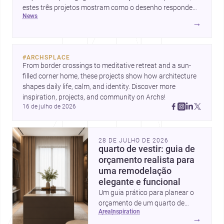
estes três projetos mostram como o desenho responde
news
hoje a emoção, uso e contexto. Para arquitetos, são
→
pistas valiosas sobre como criar espaços mais humanos,
flexíveis e significativos.
#
ARCHSPLACE
From border crossings to meditative retreat and a sun-
filled corner home, these projects show how architecture 
shapes daily life, calm, and identity. Discover more 
inspiration, projects, and community on Archs!
16 de julho de 2026
28 DE JULHO DE 2026
quarto de vestir: guia de
orçamento realista para
uma remodelação
elegante e funcional
Um guia prático para planear o
orçamento de um quarto de
area
inspiration
vestir em Portugal, com
→