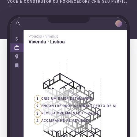
VOCÊ É CONSTRUTOR OU FORNECEDOR? CRIE SEU PERFIL.
→
Projetos / Vivenda
Vivenda · Lisboa
1
CRIE UM BRIEF DETALHADO
2
ENCONTRE PROFISSIONAIS PERTO DE SI
3
RECEBA ORÇAMENTOS E PAGUE
4
ACOMPANHE AS REVISÕES