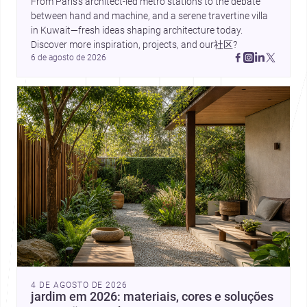
From Paris’s architect-led metro stations to the debate 
between hand and machine, and a serene travertine villa 
in Kuwait—fresh ideas shaping architecture today. 
Discover more inspiration, projects, and our社区?
6 de agosto de 2026
4 DE AGOSTO DE 2026
jardim em 2026: materiais, cores e soluções