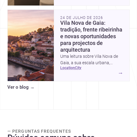
intervalos de custo, prioridades
de investimento, poupanças
inteligentes e despesas
24 DE JULHO DE 2026
escondidas.
Vila Nova de Gaia:
tradição, frente ribeirinha
e novas oportunidades
para projectos de
arquitectura
Uma leitura sobre Vila Nova de
Gaia, a sua escala urbana,
location
city
património arquitectónico e
→
custos de construção, com foco
em quem procura <a
Ver o blog
→
href="https://www.archsplace.pt/arquite
nova-de-gaia">arquitetos</a> e
<a
href="https://www.archsplace.pt/constru
nova-de-gaia">construtoras</a>
para iniciar um projecto.
— PERGUNTAS FREQUENTES