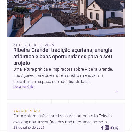
31 DE JULHO DE 2026
Ribeira Grande: tradição açoriana, energia
atlântica e boas oportunidades para o seu
projeto
Uma leitura prática e inspiradora sobre Ribeira Grande,
nos Açores, para quem quer construir, renovar ou
desenhar um espaço com identidade local.
location
city
→
#
ARCHSPLACE
From Antarctica’s shared research outposts to Tokyo’s 
evolving apartment facades and a terraced home in 
23 de julho de 2026
Amman, these projects show how architecture adapts to 