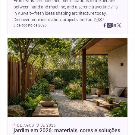
From Paris’s architect-led metro stations to the debate 
between hand and machine, and a serene travertine villa 
in Kuwait—fresh ideas shaping architecture today. 
Discover more inspiration, projects, and our社区?
6 de agosto de 2026
4 DE AGOSTO DE 2026
jardim em 2026: materiais, cores e soluções