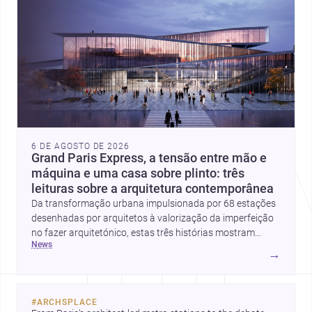
6 DE AGOSTO DE 2026
Grand Paris Express, a tensão entre mão e
máquina e uma casa sobre plinto: três
leituras sobre a arquitetura contemporânea
Da transformação urbana impulsionada por 68 estações
desenhadas por arquitetos à valorização da imperfeição
no fazer arquitetónico, estas três histórias mostram
news
como a disciplina continua a reinventar cidades, materiais
→
e modos de habitar. O destaque final vai para a Plinth
House, em que a relação entre base, topografia e espaço
doméstico revela uma abordagem subtil e
#
ARCHSPLACE
contemporânea.