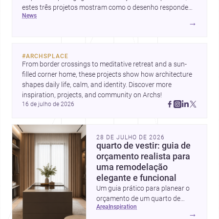
estes três projetos mostram como o desenho responde
news
hoje a emoção, uso e contexto. Para arquitetos, são
→
pistas valiosas sobre como criar espaços mais humanos,
flexíveis e significativos.
#
ARCHSPLACE
From border crossings to meditative retreat and a sun-
filled corner home, these projects show how architecture 
shapes daily life, calm, and identity. Discover more 
inspiration, projects, and community on Archs!
16 de julho de 2026
28 DE JULHO DE 2026
quarto de vestir: guia de
orçamento realista para
uma remodelação
elegante e funcional
Um guia prático para planear o
orçamento de um quarto de
area
inspiration
vestir em Portugal, com
→