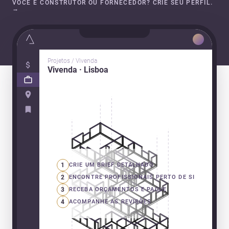
VOCÊ É CONSTRUTOR OU FORNECEDOR? CRIE SEU PERFIL.
→
Projetos / Vivenda
Vivenda · Lisboa
1
CRIE UM BRIEF DETALHADO
2
ENCONTRE PROFISSIONAIS PERTO DE SI
3
RECEBA ORÇAMENTOS E PAGUE
4
ACOMPANHE AS REVISÕES