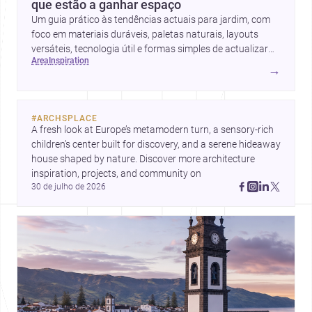
que estão a ganhar espaço
Um guia prático às tendências actuais para jardim, com
foco em materiais duráveis, paletas naturais, layouts
versáteis, tecnologia útil e formas simples de actualizar
area
inspiration
sem obras totais.
→
#
ARCHSPLACE
A fresh look at Europe’s metamodern turn, a sensory-rich 
children’s center built for discovery, and a serene hideaway 
house shaped by nature. Discover more architecture 
inspiration, projects, and community on 
30 de julho de 2026