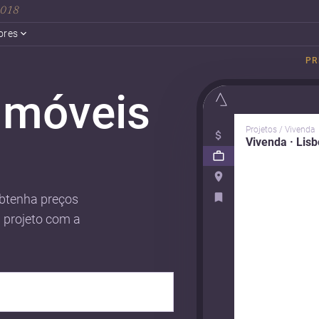
 2018
ores
PR
 móveis
Projetos / Vivenda
Vivenda · Lis
btenha preços
u projeto com a