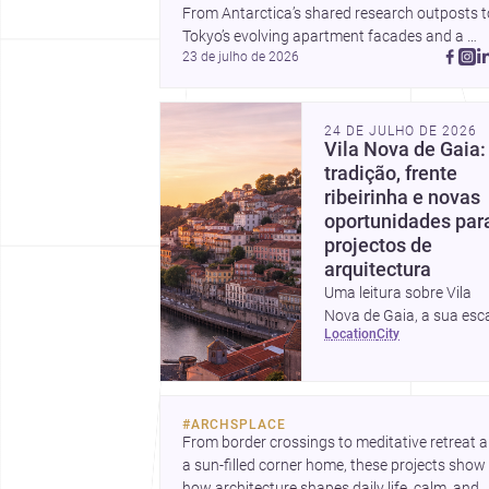
inteligentes e despesas
From Antarctica’s shared research outposts to
escondidas.
Tokyo’s evolving apartment facades and a 
23 de julho de 2026
terraced home in Amman, these projects show
how architecture adapts to place, context, and
community. Discover more ideas, 
24 DE JULHO DE 2026
Vila Nova de Gaia:
tradição, frente
ribeirinha e novas
oportunidades par
projectos de
arquitectura
Uma leitura sobre Vila
Nova de Gaia, a sua esc
location
city
urbana, património
arquitectónico e custos 
construção, com foco e
quem procura <a
#
ARCHSPLACE
href="https://www.archs
From border crossings to meditative retreat a
nova-de-
a sun-filled corner home, these projects show 
gaia">arquitetos</a> e 
how architecture shapes daily life, calm, and 