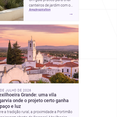
canteiros de jardim com o
area
inspiration
charme mediterrâneo:
→
secos, luminosos, naturais
e fáceis de manter em
Portugal.
 DE JULHO DE 2026
xilhoeira Grande: uma vila
garvia onde o projeto certo ganha
paço e luz
re a tradição rural, a proximidade a Portimão