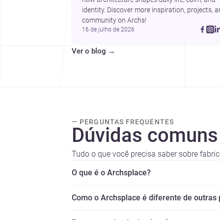
href="https://www.archs
identity. Discover more inspiration, projects, a
nova-de-
community on Archs!
gaia">construtoras</a>
16 de julho de 2026
para iniciar um projecto.
Ver o blog
→
— PERGUNTAS FREQUENTES
Dúvidas comuns
Tudo o que você precisa saber sobre fabri
O que é o Archsplace?
Como o Archsplace é diferente de outras