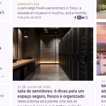
doméstico e à relação entre
 
#
ARCHSPLACE
espaço, materialidade e
A park-edge mixed-use landmark in Tokyo, a 
identidade. Da presença
 
lakeside art museum in Huizhou, and a foothills 
humana na Antárctida a
 
9 de julho de 2026
countryside house in Cayambe show 
um apartamento em
architecture shaping place, culture, and daily life. 
Uehara e a uma casa em
Discover more architecture inspo
JA, surgem lições
relevantes para arquitectos
em Portugal e além-
fronteiras.
a
ala
→
de
17
m
Me
22 DE JULHO DE 2026
sala de servidores: 6 dicas para um
al
place.pt/arquitetos/porto/vila-
nd 
espaço seguro, fresco e organizado
es
Ideias práticas para planear uma sala de
Ent
<a