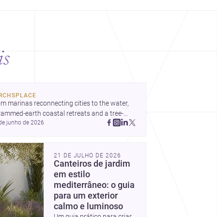
is
RCHSPLACE
m marinas reconnecting cities to the water, 
rammed-earth coastal retreats and a tree-
de junho de 2026
led Osaka rest area, these projects show 
hitecture shaping how we gather, pause, and 
ong. Discover more design
21 DE JULHO DE 2026
Canteiros de jardim
em estilo
mediterrâneo: o guia
para um exterior
calmo e luminoso
Um guia prático para criar