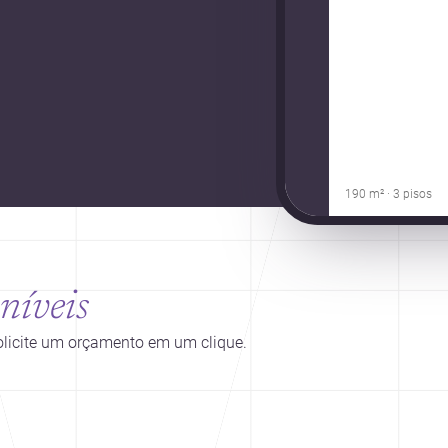
190 m² · 3 pisos
níveis
solicite um orçamento em um clique.