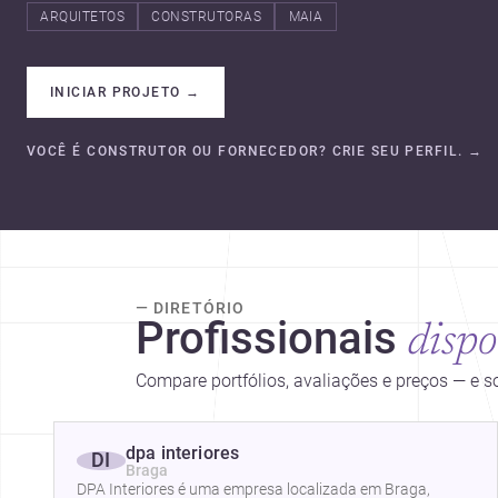
ARQUITETOS
CONSTRUTORAS
MAIA
INICIAR PROJETO
→
VOCÊ É CONSTRUTOR OU FORNECEDOR? CRIE SEU PERFIL.
→
— DIRETÓRIO
Profissionais
dispo
Compare portfólios, avaliações e preços — e 
dpa interiores
DI
Braga
DPA Interiores é uma empresa localizada em Braga,