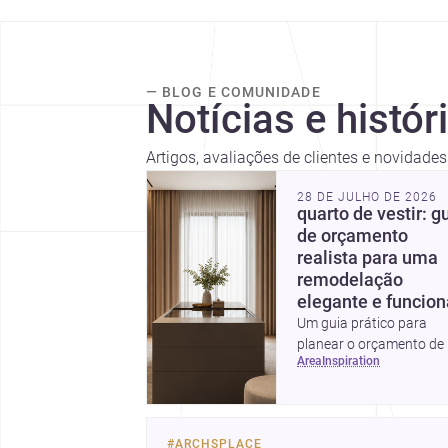
— BLOG E COMUNIDADE
Notícias e histór
Artigos, avaliações de clientes e novidade
28 DE JULHO DE 2026
quarto de vestir: g
de orçamento
realista para uma
remodelação
elegante e funcion
Um guia prático para
planear o orçamento de
area
inspiration
quarto de vestir em
Portugal, com intervalos
custo, prioridades de
investimento, poupança
#
ARCHSPLACE