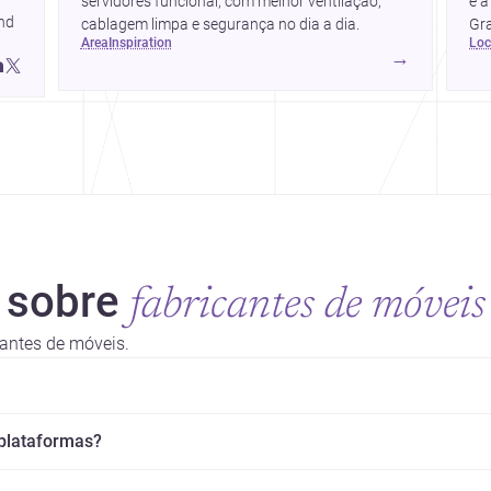
servidores funcional, com melhor ventilação,
e a
place.pt/construtoras/porto/vila-
nd 
cablagem limpa e segurança no dia a dia.
Gra
area
inspiration
lo
que
→
pro
 sobre
fabricantes de móveis
cantes de móveis.
 plataformas?