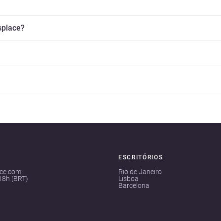
splace?
ESCRITÓRIOS
ace.com
Rio de Janeiro
18h (BRT)
Lisboa
Barcelona