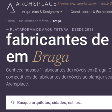
ARCHSPLACE
Arquitetura, simples assim — desde
Arquitetos & Designers
Construtores & Forneced
início
fabricantes de móveis
braga
— PLATAFORMA DE ARQUITETURA · DESDE 2018
fabricantes de
em
Braga
Conheça nossos 1 fabricantes de móveis em Braga. O
competitivos de fabricantes de móveis ao planejar se
Archsplace.