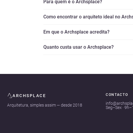
Para quem é o Archsplace?
Como encontrar o arquiteto ideal no Arch
Em que o Archsplace acredita?
Quanto custa usar o Archsplace?
CONTACTO
ARCHSPLACE
info@archspl
Arquitetura, simples assim — desde 2018
Seg–Sex · 9h–