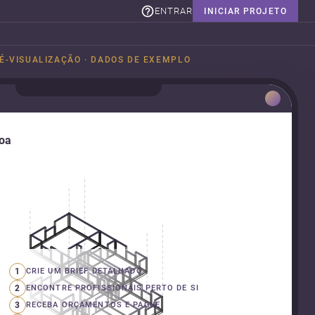
ENTRAR
INICIAR PROJETO
É-VISUALIZAÇÃO · DADOS DE EXEMPLO
boa
1
CRIE UM BRIEF DETALHADO
2
ENCONTRE PROFISSIONAIS PERTO DE SI
3
RECEBA ORÇAMENTOS E PAGUE