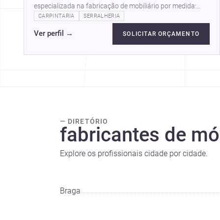
especializada na fabricação de mobiliário por medida:
cozinhas, roupeiros, casas de…
CARPINTARIA
SERRALHERIA
Ver perfil
→
SOLICITAR ORÇAMENTO
— DIRETÓRIO
fabricantes de mó
Explore os profissionais cidade por cidade.
Braga