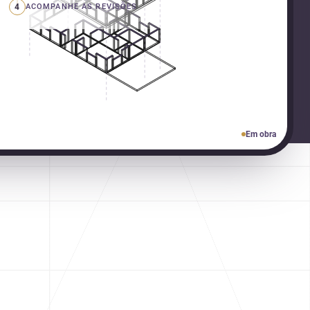
4
ACOMPANHE AS REVISÕES
Em obra