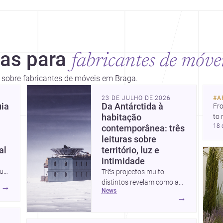
ias para
fabricantes de móve
s sobre fabricantes de móveis em Braga.
23 DE JULHO DE 2026
#
A
uia
Da Antárctida à
Fro
habitação
to 
18 
fil
contemporânea: três
arc
leituras sobre
bel
al
território, luz e
intimidade
 um
Três projectos muito
distintos revelam como a
→
news
 de
arquitectura pode
→
responder a contextos
s
extremos, ao quotidiano