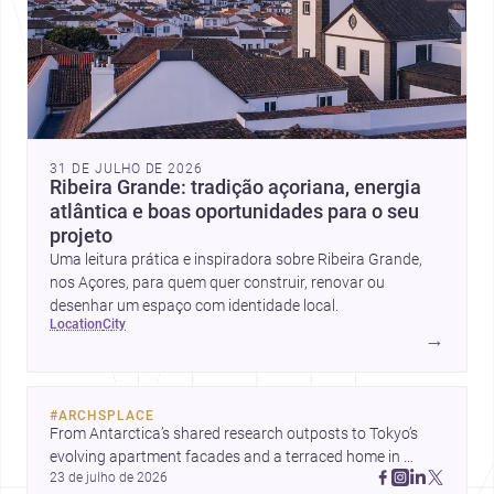
31 DE JULHO DE 2026
Ribeira Grande: tradição açoriana, energia
atlântica e boas oportunidades para o seu
projeto
Uma leitura prática e inspiradora sobre Ribeira Grande,
nos Açores, para quem quer construir, renovar ou
desenhar um espaço com identidade local.
location
city
→
#
ARCHSPLACE
From Antarctica’s shared research outposts to Tokyo’s 
evolving apartment facades and a terraced home in 
23 de julho de 2026
Amman, these projects show how architecture adapts to 