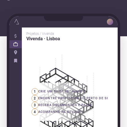
Projetos / Vivenda
Vivenda · Lisboa
1
CRIE UM BRIEF DETALHADO
2
ENCONTRE PROFISSIONAIS PERTO DE SI
3
RECEBA ORÇAMENTOS E PAGUE
4
ACOMPANHE AS REVISÕES