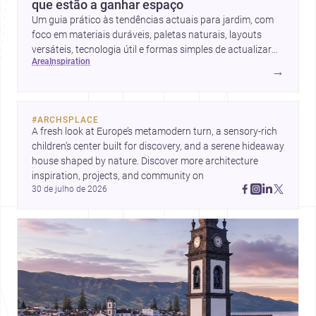
que estão a ganhar espaço
Um guia prático às tendências actuais para jardim, com
foco em materiais duráveis, paletas naturais, layouts
versáteis, tecnologia útil e formas simples de actualizar
area
inspiration
sem obras totais.
→
#
ARCHSPLACE
A fresh look at Europe’s metamodern turn, a sensory-rich 
children’s center built for discovery, and a serene hideaway 
house shaped by nature. Discover more architecture 
inspiration, projects, and community on 
30 de julho de 2026