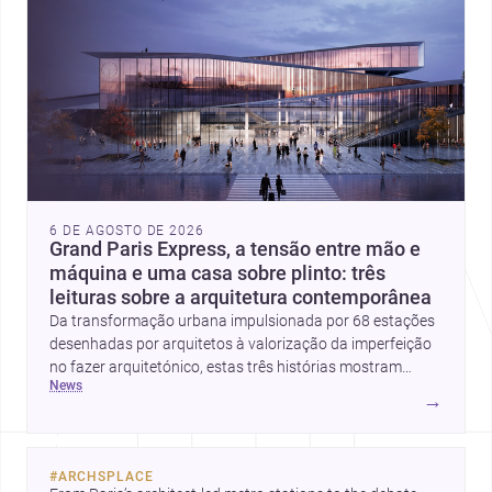
6 DE AGOSTO DE 2026
Grand Paris Express, a tensão entre mão e
máquina e uma casa sobre plinto: três
leituras sobre a arquitetura contemporânea
Da transformação urbana impulsionada por 68 estações
desenhadas por arquitetos à valorização da imperfeição
no fazer arquitetónico, estas três histórias mostram
news
como a disciplina continua a reinventar cidades, materiais
→
e modos de habitar. O destaque final vai para a Plinth
House, em que a relação entre base, topografia e espaço
doméstico revela uma abordagem subtil e
#
ARCHSPLACE
contemporânea.