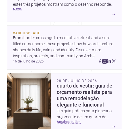
estes três projetos mostram como o desenho responde
news
hoje a emoção, uso e contexto. Para arquitetos, são
→
pistas valiosas sobre como criar espaços mais humanos,
flexíveis e significativos.
#
ARCHSPLACE
From border crossings to meditative retreat and a sun-
filled corner home, these projects show how architecture 
shapes daily life, calm, and identity. Discover more 
inspiration, projects, and community on Archs!
16 de julho de 2026
28 DE JULHO DE 2026
quarto de vestir: guia de
orçamento realista para
uma remodelação
elegante e funcional
Um guia prático para planear o
orçamento de um quarto de
area
inspiration
vestir em Portugal, com
→