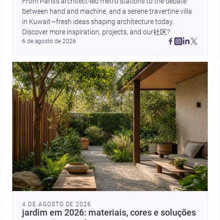
From Paris’s architect-led metro stations to the debate 
between hand and machine, and a serene travertine villa 
in Kuwait—fresh ideas shaping architecture today. 
Discover more inspiration, projects, and our社区?
6 de agosto de 2026
4 DE AGOSTO DE 2026
jardim em 2026: materiais, cores e soluções