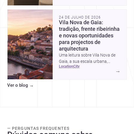
intervalos de custo, prioridades
de investimento, poupanças
inteligentes e despesas
24 DE JULHO DE 2026
escondidas.
Vila Nova de Gaia:
tradição, frente ribeirinha
e novas oportunidades
para projectos de
arquitectura
Uma leitura sobre Vila Nova de
Gaia, a sua escala urbana,
location
city
património arquitectónico e
→
custos de construção, com foco
em quem procura <a
Ver o blog
→
href="https://www.archsplace.pt/arquite
nova-de-gaia">arquitetos</a> e
<a
href="https://www.archsplace.pt/constru
nova-de-gaia">construtoras</a>
para iniciar um projecto.
— PERGUNTAS FREQUENTES