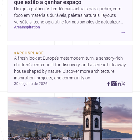
que estão a ganhar espaço
Um guia prático às tendências actuais para jardim, com
foco em materiais duráveis, paletas naturais, layouts
versáteis, tecnologia útil e formas simples de actualizar
area
inspiration
sem obras totais.
→
#
ARCHSPLACE
A fresh look at Europe’s metamodern turn, a sensory-rich 
children’s center built for discovery, and a serene hideaway 
house shaped by nature. Discover more architecture 
inspiration, projects, and community on 
30 de julho de 2026