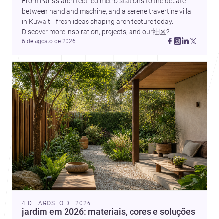
From Paris’s architect-led metro stations to the debate 
between hand and machine, and a serene travertine villa 
in Kuwait—fresh ideas shaping architecture today. 
Discover more inspiration, projects, and our社区?
6 de agosto de 2026
4 DE AGOSTO DE 2026
jardim em 2026: materiais, cores e soluções