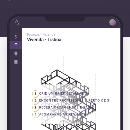
Projetos / Vivenda
Vivenda · Lisboa
1
CRIE UM BRIEF DETALHADO
2
ENCONTRE PROFISSIONAIS PERTO DE SI
3
RECEBA ORÇAMENTOS E PAGUE
4
ACOMPANHE AS REVISÕES