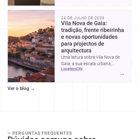
intervalos de custo, prioridades
de investimento, poupanças
inteligentes e despesas
24 DE JULHO DE 2026
escondidas.
Vila Nova de Gaia:
tradição, frente ribeirinha
e novas oportunidades
para projectos de
arquitectura
Uma leitura sobre Vila Nova de
Gaia, a sua escala urbana,
location
city
património arquitectónico e
→
custos de construção, com foco
em quem procura <a
Ver o blog
→
href="https://www.archsplace.pt/arquite
nova-de-gaia">arquitetos</a> e
<a
href="https://www.archsplace.pt/constru
nova-de-gaia">construtoras</a>
para iniciar um projecto.
— PERGUNTAS FREQUENTES