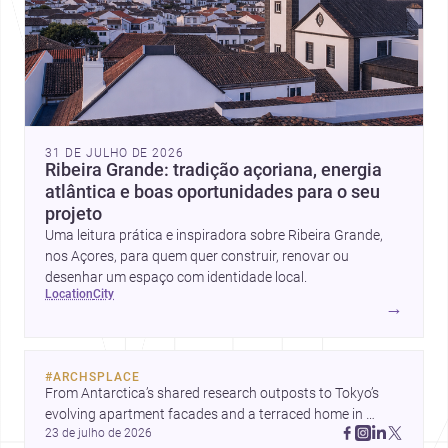
31 DE JULHO DE 2026
Ribeira Grande: tradição açoriana, energia
atlântica e boas oportunidades para o seu
projeto
Uma leitura prática e inspiradora sobre Ribeira Grande,
nos Açores, para quem quer construir, renovar ou
desenhar um espaço com identidade local.
location
city
→
#
ARCHSPLACE
From Antarctica’s shared research outposts to Tokyo’s 
evolving apartment facades and a terraced home in 
23 de julho de 2026
Amman, these projects show how architecture adapts to 