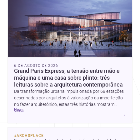
6 DE AGOSTO DE 2026
Grand Paris Express, a tensão entre mão e
máquina e uma casa sobre plinto: três
leituras sobre a arquitetura contemporânea
Da transformação urbana impulsionada por 68 estações
desenhadas por arquitetos à valorização da imperfeição
no fazer arquitetónico, estas três histórias mostram
news
como a disciplina continua a reinventar cidades, materiais
→
e modos de habitar. O destaque final vai para a Plinth
House, em que a relação entre base, topografia e espaço
doméstico revela uma abordagem subtil e
#
ARCHSPLACE
contemporânea.