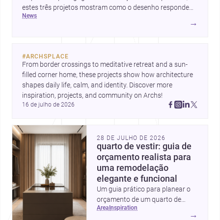
estes três projetos mostram como o desenho responde
news
hoje a emoção, uso e contexto. Para arquitetos, são
→
pistas valiosas sobre como criar espaços mais humanos,
flexíveis e significativos.
#
ARCHSPLACE
From border crossings to meditative retreat and a sun-
filled corner home, these projects show how architecture 
shapes daily life, calm, and identity. Discover more 
inspiration, projects, and community on Archs!
16 de julho de 2026
28 DE JULHO DE 2026
quarto de vestir: guia de
orçamento realista para
uma remodelação
elegante e funcional
Um guia prático para planear o
orçamento de um quarto de
area
inspiration
vestir em Portugal, com
→