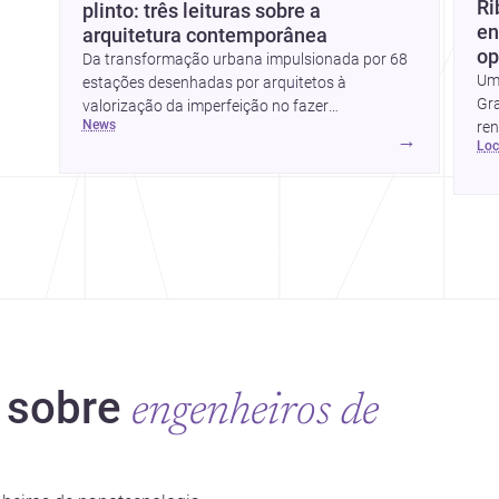
Ri
plinto: três leituras sobre a
en
arquitetura contemporânea
op
Da transformação urbana impulsionada por 68
Uma
estações desenhadas por arquitetos à
Gra
valorização da imperfeição no fazer
news
re
arquitetónico, estas três histórias mostram
→
lo
loc
como a disciplina continua a reinventar cidades,
materiais e modos de habitar. O destaque final
vai para a Plinth House, em que a relação entre
 sobre
engenheiros de