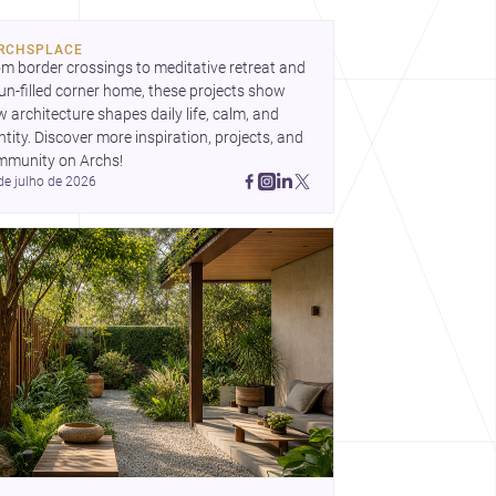
e, topografia e espaço doméstico revela uma
RCHSPLACE
ordagem subtil e contemporânea.
m border crossings to meditative retreat and 
un-filled corner home, these projects show 
 architecture shapes daily life, calm, and 
ntity. Discover more inspiration, projects, and 
mmunity on Archs!
de julho de 2026