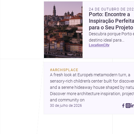
24 DE OUTUBRO DE 20
Porto: Encontre a
Inspiração Perfeit
para o Seu Projeto
Descubra porque Porto 
destino ideal para
location
city
profissionais em
arquitetura e design.
#
ARCHSPLACE
A fresh look at Europe’s metamodern turn, a 
sensory-rich children’s center built for discovery
and a serene hideaway house shaped by natur
Discover more architecture inspiration, project
and community on 
30 de julho de 2026