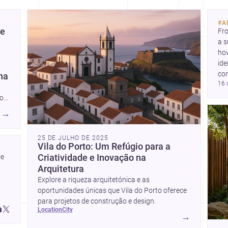
bas
#
A
ab
de
Fro
a s
how
ide
co
na
16 
,
nos
é a
→
25 DE JULHO DE 2025
Vila do Porto: Um Refúgio para a
e 
Criatividade e Inovação na
Arquitetura
Explore a riqueza arquitetónica e as
oportunidades únicas que Vila do Porto oferece
para projetos de construção e design.
location
city
→