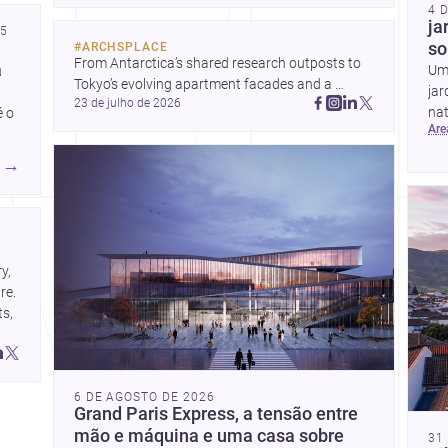
4 
ja
25
so
#
ARCHSPLACE
From Antarctica’s shared research outposts to 
a
Um 
Tokyo’s evolving apartment facades and a 
jar
23 de julho de 2026
terraced home in Amman, these projects show 
nat
é o
how architecture adapts to place, context, and 
ar
for
community. Discover more ideas, 
→
, 
e. 
s, 
6 DE AGOSTO DE 2026
Grand Paris Express, a tensão entre
mão e máquina e uma casa sobre
31