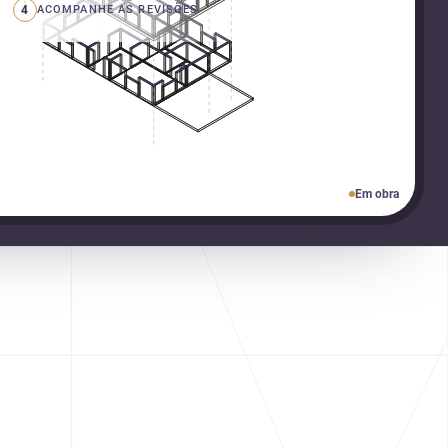
4
ACOMPANHE AS REVISÕES
Em obra