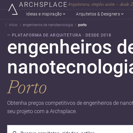
ARCHSPLACE
Arquitetura, simples assim — desde
Ideias e inspiração
Arquitetos & Designers
início
engenheiros de nanotecnologia
porto
— PLATAFORMA DE ARQUITETURA · DESDE 2018
engenheiros d
nanotecnologi
Porto
Obtenha preços competitivos de engenheiros de nanot
seu projeto com a Archsplace.