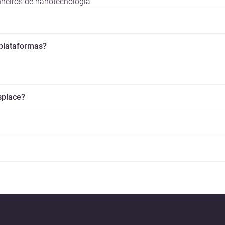
heiros de nanotecnologia.
 plataformas?
splace?