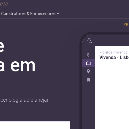
 2018
Construtores & Fornecedores
PR
e
Projetos / Vivenda
a em
Vivenda · Lis
ecnologia ao planejar