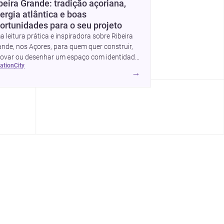
beira Grande: tradição açoriana,
ergia atlântica e boas
ortunidades para o seu projeto
 leitura prática e inspiradora sobre Ribeira
nde, nos Açores, para quem quer construir,
novar ou desenhar um espaço com identidade
cation
city
al.
→