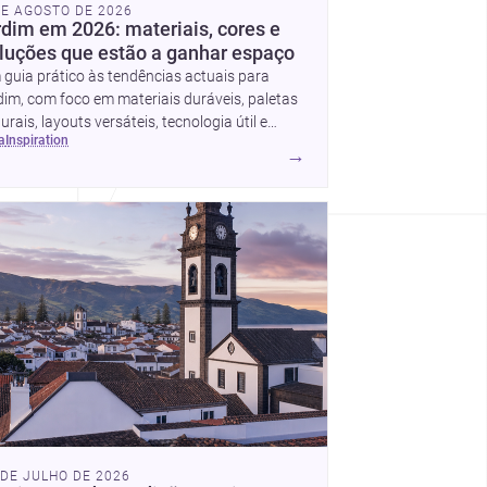
DE AGOSTO DE 2026
rdim em 2026: materiais, cores e
luções que estão a ganhar espaço
guia prático às tendências actuais para
dim, com foco em materiais duráveis, paletas
urais, layouts versáteis, tecnologia útil e
ea
inspiration
mas simples de actualizar sem obras totais.
→
 DE JULHO DE 2026