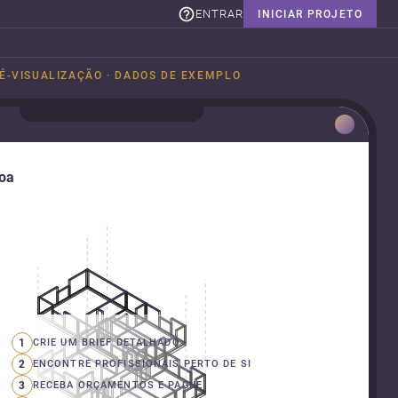
ENTRAR
INICIAR PROJETO
É-VISUALIZAÇÃO · DADOS DE EXEMPLO
boa
1
CRIE UM BRIEF DETALHADO
2
ENCONTRE PROFISSIONAIS PERTO DE SI
3
RECEBA ORÇAMENTOS E PAGUE