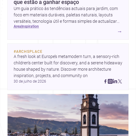
que estão a ganhar espaço
Um guia prático às tendências actuais para jardim, com
foco em materiais duráveis, paletas naturais, layouts
versáteis, tecnologia útil e formas simples de actualizar
area
inspiration
sem obras totais.
→
#
ARCHSPLACE
A fresh look at Europe’s metamodern turn, a sensory-rich 
children’s center built for discovery, and a serene hideaway 
house shaped by nature. Discover more architecture 
inspiration, projects, and community on 
30 de julho de 2026