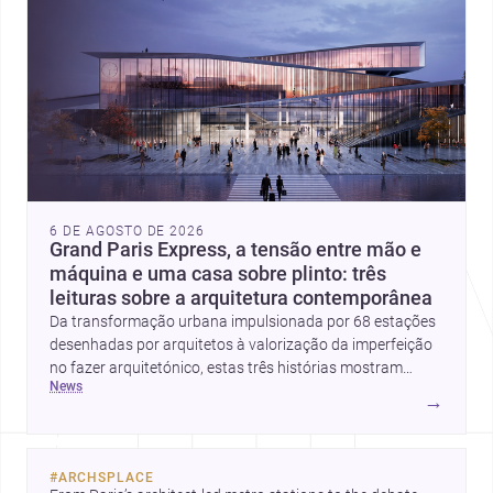
6 DE AGOSTO DE 2026
Grand Paris Express, a tensão entre mão e
máquina e uma casa sobre plinto: três
leituras sobre a arquitetura contemporânea
Da transformação urbana impulsionada por 68 estações
desenhadas por arquitetos à valorização da imperfeição
no fazer arquitetónico, estas três histórias mostram
news
como a disciplina continua a reinventar cidades, materiais
→
e modos de habitar. O destaque final vai para a Plinth
House, em que a relação entre base, topografia e espaço
doméstico revela uma abordagem subtil e
#
ARCHSPLACE
contemporânea.