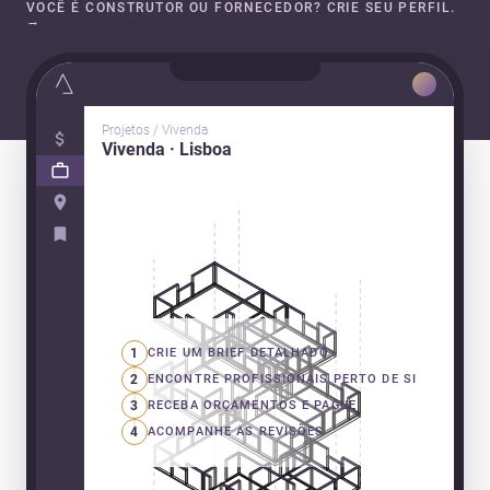
VOCÊ É CONSTRUTOR OU FORNECEDOR? CRIE SEU PERFIL.
→
Projetos / Vivenda
Vivenda · Lisboa
1
CRIE UM BRIEF DETALHADO
2
ENCONTRE PROFISSIONAIS PERTO DE SI
3
RECEBA ORÇAMENTOS E PAGUE
4
ACOMPANHE AS REVISÕES