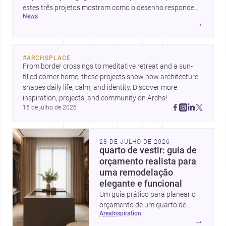
estes três projetos mostram como o desenho responde
news
hoje a emoção, uso e contexto. Para arquitetos, são
→
pistas valiosas sobre como criar espaços mais humanos,
flexíveis e significativos.
#
ARCHSPLACE
From border crossings to meditative retreat and a sun-
filled corner home, these projects show how architecture 
shapes daily life, calm, and identity. Discover more 
inspiration, projects, and community on Archs!
16 de julho de 2026
28 DE JULHO DE 2026
quarto de vestir: guia de
orçamento realista para
uma remodelação
elegante e funcional
Um guia prático para planear o
orçamento de um quarto de
area
inspiration
vestir em Portugal, com
→