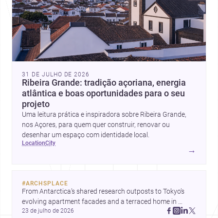
31 DE JULHO DE 2026
Ribeira Grande: tradição açoriana, energia
atlântica e boas oportunidades para o seu
projeto
Uma leitura prática e inspiradora sobre Ribeira Grande,
nos Açores, para quem quer construir, renovar ou
desenhar um espaço com identidade local.
location
city
→
#
ARCHSPLACE
From Antarctica’s shared research outposts to Tokyo’s 
evolving apartment facades and a terraced home in 
23 de julho de 2026
Amman, these projects show how architecture adapts to 