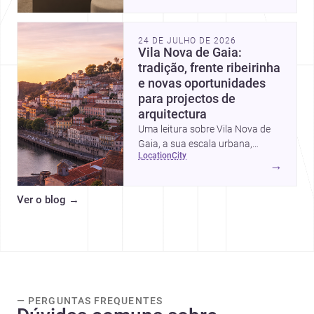
intervalos de custo, prioridades
de investimento, poupanças
inteligentes e despesas
24 DE JULHO DE 2026
escondidas.
Vila Nova de Gaia:
tradição, frente ribeirinha
e novas oportunidades
para projectos de
arquitectura
Uma leitura sobre Vila Nova de
Gaia, a sua escala urbana,
location
city
património arquitectónico e
→
custos de construção, com foco
em quem procura <a
Ver o blog
→
href="https://www.archsplace.pt/arquite
nova-de-gaia">arquitetos</a> e
<a
href="https://www.archsplace.pt/constru
nova-de-gaia">construtoras</a>
para iniciar um projecto.
— PERGUNTAS FREQUENTES