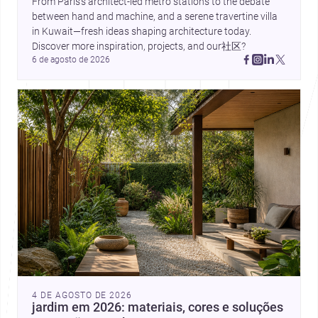
From Paris’s architect-led metro stations to the debate 
between hand and machine, and a serene travertine villa 
in Kuwait—fresh ideas shaping architecture today. 
Discover more inspiration, projects, and our社区?
6 de agosto de 2026
4 DE AGOSTO DE 2026
jardim em 2026: materiais, cores e soluções