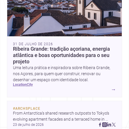
31 DE JULHO DE 2026
Ribeira Grande: tradição açoriana, energia
atlântica e boas oportunidades para o seu
projeto
Uma leitura prática e inspiradora sobre Ribeira Grande,
nos Açores, para quem quer construir, renovar ou
desenhar um espaço com identidade local.
location
city
→
#
ARCHSPLACE
From Antarctica’s shared research outposts to Tokyo’s 
evolving apartment facades and a terraced home in 
23 de julho de 2026
Amman, these projects show how architecture adapts to 