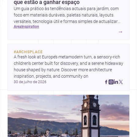
que estão a ganhar espaço
Um guia prático às tendências actuais para jardim, com
foco em materiais duráveis, paletas naturais, layouts
versáteis, tecnologia útil e formas simples de actualizar
area
inspiration
sem obras totais.
→
#
ARCHSPLACE
A fresh look at Europe’s metamodern turn, a sensory-rich 
children’s center built for discovery, and a serene hideaway 
house shaped by nature. Discover more architecture 
inspiration, projects, and community on 
30 de julho de 2026