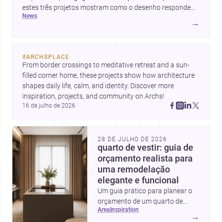
estes três projetos mostram como o desenho responde
news
hoje a emoção, uso e contexto. Para arquitetos, são
→
pistas valiosas sobre como criar espaços mais humanos,
flexíveis e significativos.
#
ARCHSPLACE
From border crossings to meditative retreat and a sun-
filled corner home, these projects show how architecture 
shapes daily life, calm, and identity. Discover more 
inspiration, projects, and community on Archs!
16 de julho de 2026
28 DE JULHO DE 2026
quarto de vestir: guia de
orçamento realista para
uma remodelação
elegante e funcional
Um guia prático para planear o
orçamento de um quarto de
area
inspiration
vestir em Portugal, com
→