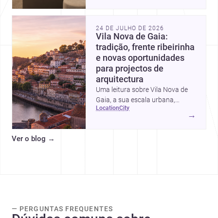
intervalos de custo, prioridades
de investimento, poupanças
inteligentes e despesas
24 DE JULHO DE 2026
escondidas.
Vila Nova de Gaia:
tradição, frente ribeirinha
e novas oportunidades
para projectos de
arquitectura
Uma leitura sobre Vila Nova de
Gaia, a sua escala urbana,
location
city
património arquitectónico e
→
custos de construção, com foco
em quem procura <a
Ver o blog
→
href="https://www.archsplace.pt/arquite
nova-de-gaia">arquitetos</a> e
<a
href="https://www.archsplace.pt/constru
nova-de-gaia">construtoras</a>
para iniciar um projecto.
— PERGUNTAS FREQUENTES