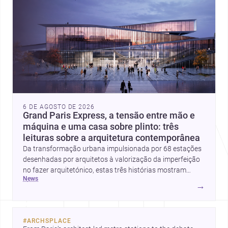
6 DE AGOSTO DE 2026
Grand Paris Express, a tensão entre mão e
máquina e uma casa sobre plinto: três
leituras sobre a arquitetura contemporânea
Da transformação urbana impulsionada por 68 estações
desenhadas por arquitetos à valorização da imperfeição
no fazer arquitetónico, estas três histórias mostram
news
como a disciplina continua a reinventar cidades, materiais
→
e modos de habitar. O destaque final vai para a Plinth
House, em que a relação entre base, topografia e espaço
doméstico revela uma abordagem subtil e
#
ARCHSPLACE
contemporânea.