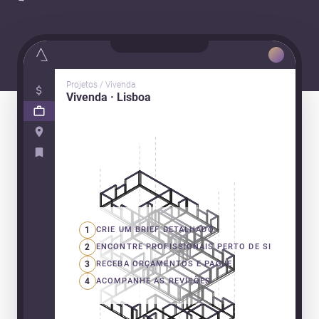
Projetos / Vivenda
Vivenda · Lisboa
1
CRIE UM BRIEF DETALHADO
2
ENCONTRE PROFISSIONAIS PERTO DE SI
3
RECEBA ORÇAMENTOS E PAGUE
4
ACOMPANHE AS REVISÕES