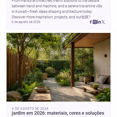
From Paris’s architect-led metro stations to the debate 
between hand and machine, and a serene travertine villa 
in Kuwait—fresh ideas shaping architecture today. 
Discover more inspiration, projects, and our社区?
6 de agosto de 2026
4 DE AGOSTO DE 2026
jardim em 2026: materiais, cores e soluções