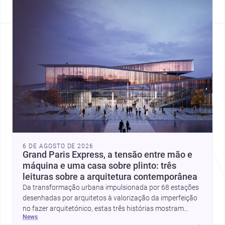
6 DE AGOSTO DE 2026
Grand Paris Express, a tensão entre mão e
máquina e uma casa sobre plinto: três
leituras sobre a arquitetura contemporânea
Da transformação urbana impulsionada por 68 estações
desenhadas por arquitetos à valorização da imperfeição
no fazer arquitetónico, estas três histórias mostram
news
como a disciplina continua a reinventar cidades, materiais
→