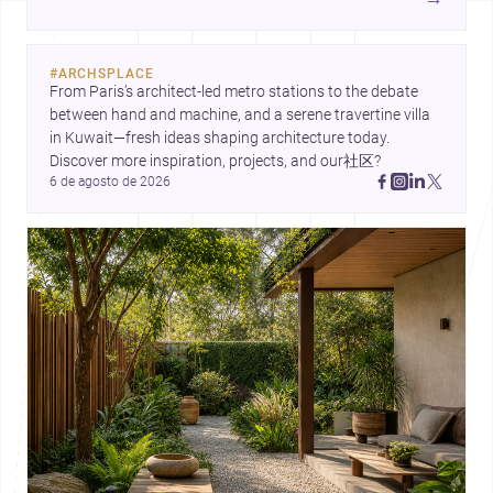
e modos de habitar. O destaque final vai para a Plinth
House, em que a relação entre base, topografia e espaço
doméstico revela uma abordagem subtil e
#
ARCHSPLACE
contemporânea.
From Paris’s architect-led metro stations to the debate 
between hand and machine, and a serene travertine villa 
in Kuwait—fresh ideas shaping architecture today. 
Discover more inspiration, projects, and our社区?
6 de agosto de 2026