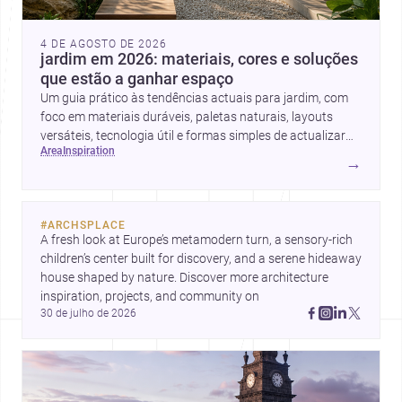
4 DE AGOSTO DE 2026
jardim em 2026: materiais, cores e soluções
que estão a ganhar espaço
Um guia prático às tendências actuais para jardim, com
foco em materiais duráveis, paletas naturais, layouts
versáteis, tecnologia útil e formas simples de actualizar
area
inspiration
sem obras totais.
→
#
ARCHSPLACE
A fresh look at Europe’s metamodern turn, a sensory-rich 
children’s center built for discovery, and a serene hideaway 
house shaped by nature. Discover more architecture 
inspiration, projects, and community on 
30 de julho de 2026