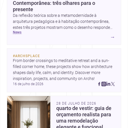
Contemporânea: três olhares para o
presente
Da reflexão teórica sobre a metamodernidade à
arquitetura pedagógica e à habitação contemporânea,
estes três projetos mostram como o desenho responde
news
hoje a emoção, uso e contexto. Para arquitetos, são
→
pistas valiosas sobre como criar espaços mais humanos,
flexíveis e significativos.
#
ARCHSPLACE
From border crossings to meditative retreat and a sun-
filled corner home, these projects show how architecture 
shapes daily life, calm, and identity. Discover more 
inspiration, projects, and community on Archs!
16 de julho de 2026
28 DE JULHO DE 2026
quarto de vestir: guia de
orçamento realista para
uma remodelação
elegante e funcional