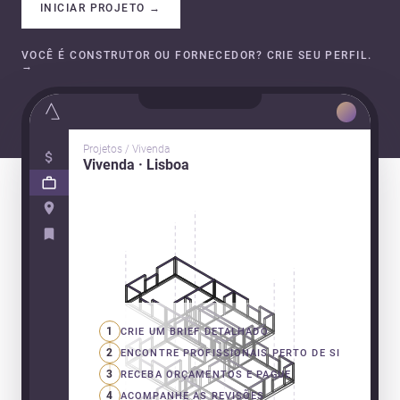
INICIAR PROJETO
→
VOCÊ É CONSTRUTOR OU FORNECEDOR? CRIE SEU PERFIL.
→
Projetos / Vivenda
Vivenda · Lisboa
1
CRIE UM BRIEF DETALHADO
2
ENCONTRE PROFISSIONAIS PERTO DE SI
3
RECEBA ORÇAMENTOS E PAGUE
4
ACOMPANHE AS REVISÕES