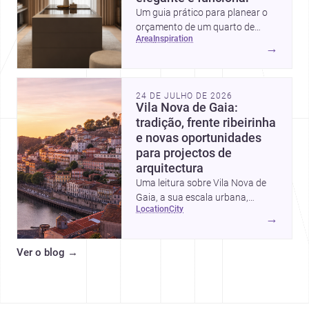
Um guia prático para planear o
orçamento de um quarto de
area
inspiration
vestir em Portugal, com
→
intervalos de custo, prioridades
de investimento, poupanças
inteligentes e despesas
24 DE JULHO DE 2026
escondidas.
Vila Nova de Gaia:
tradição, frente ribeirinha
e novas oportunidades
para projectos de
arquitectura
Uma leitura sobre Vila Nova de
Gaia, a sua escala urbana,
location
city
património arquitectónico e
→
custos de construção, com foco
em quem procura <a
Ver o blog
→
href="https://www.archsplace.pt/arquite
nova-de-gaia">arquitetos</a> e
<a
href="https://www.archsplace.pt/constru