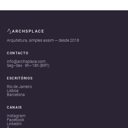
ARCHSPLACE
Arquitetura, simples assim — desde 2018
CONTACTO
info@archsplace.com
Seg–Sex · 9h–18h (BRT)
ESCRITÓRIOS
Rio de Janeiro
Lisboa
Barcelona
CANAIS
Instagram
Facebook
LinkedIn
X