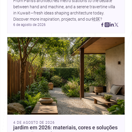
From Paris’s architect-led metro stations to the debate 
between hand and machine, and a serene travertine villa 
in Kuwait—fresh ideas shaping architecture today. 
Discover more inspiration, projects, and our社区?
6 de agosto de 2026
4 DE AGOSTO DE 2026
jardim em 2026: materiais, cores e soluções