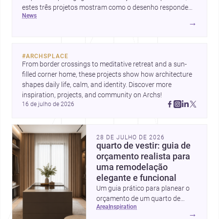
estes três projetos mostram como o desenho responde
news
hoje a emoção, uso e contexto. Para arquitetos, são
→
pistas valiosas sobre como criar espaços mais humanos,
flexíveis e significativos.
#
ARCHSPLACE
From border crossings to meditative retreat and a sun-
filled corner home, these projects show how architecture 
shapes daily life, calm, and identity. Discover more 
inspiration, projects, and community on Archs!
16 de julho de 2026
28 DE JULHO DE 2026
quarto de vestir: guia de
orçamento realista para
uma remodelação
elegante e funcional
Um guia prático para planear o
orçamento de um quarto de
area
inspiration
vestir em Portugal, com
→