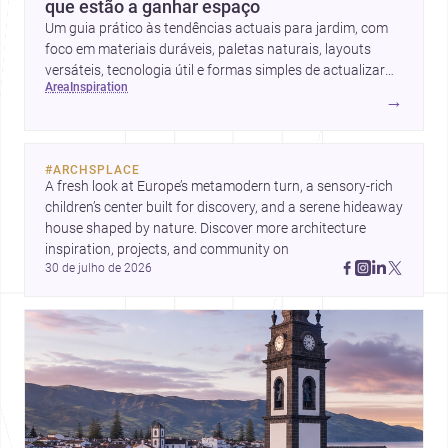
que estão a ganhar espaço
Um guia prático às tendências actuais para jardim, com
foco em materiais duráveis, paletas naturais, layouts
versáteis, tecnologia útil e formas simples de actualizar
area
inspiration
sem obras totais.
→
#
ARCHSPLACE
A fresh look at Europe’s metamodern turn, a sensory-rich 
children’s center built for discovery, and a serene hideaway 
house shaped by nature. Discover more architecture 
inspiration, projects, and community on 
30 de julho de 2026