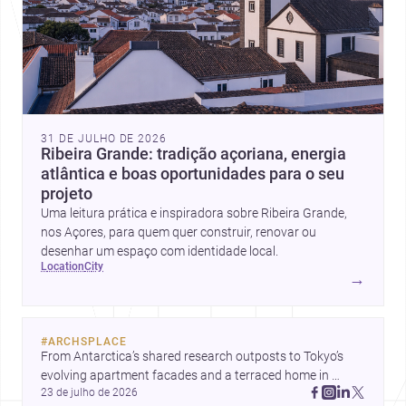
31 DE JULHO DE 2026
Ribeira Grande: tradição açoriana, energia
atlântica e boas oportunidades para o seu
projeto
Uma leitura prática e inspiradora sobre Ribeira Grande,
nos Açores, para quem quer construir, renovar ou
desenhar um espaço com identidade local.
location
city
→
#
ARCHSPLACE
From Antarctica’s shared research outposts to Tokyo’s 
evolving apartment facades and a terraced home in 
23 de julho de 2026
Amman, these projects show how architecture adapts to 