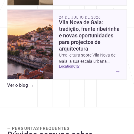
intervalos de custo, prioridades
de investimento, poupanças
inteligentes e despesas
24 DE JULHO DE 2026
escondidas.
Vila Nova de Gaia:
tradição, frente ribeirinha
e novas oportunidades
para projectos de
arquitectura
Uma leitura sobre Vila Nova de
Gaia, a sua escala urbana,
location
city
património arquitectónico e
→
custos de construção, com foco
em quem procura <a
Ver o blog
→
href="https://www.archsplace.pt/arquite
nova-de-gaia">arquitetos</a> e
<a
href="https://www.archsplace.pt/constru
nova-de-gaia">construtoras</a>
para iniciar um projecto.
— PERGUNTAS FREQUENTES