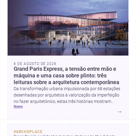
6 DE AGOSTO DE 2026
Grand Paris Express, a tensão entre mão e
máquina e uma casa sobre plinto: três
leituras sobre a arquitetura contemporânea
Da transformação urbana impulsionada por 68 estações
desenhadas por arquitetos à valorização da imperfeição
no fazer arquitetónico, estas três histórias mostram
news
como a disciplina continua a reinventar cidades, materiais
→
e modos de habitar. O destaque final vai para a Plinth
House, em que a relação entre base, topografia e espaço
doméstico revela uma abordagem subtil e
#
ARCHSPLACE
contemporânea.