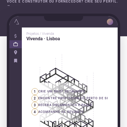
VOCÊ É CONSTRUTOR OU FORNECEDOR? CRIE SEU PERFIL.
→
Projetos / Vivenda
Vivenda · Lisboa
1
CRIE UM BRIEF DETALHADO
2
ENCONTRE PROFISSIONAIS PERTO DE SI
3
RECEBA ORÇAMENTOS E PAGUE
4
ACOMPANHE AS REVISÕES