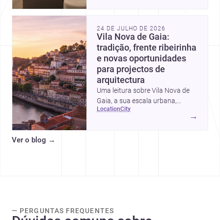
intervalos de custo, prioridades
de investimento, poupanças
inteligentes e despesas
24 DE JULHO DE 2026
escondidas.
Vila Nova de Gaia:
tradição, frente ribeirinha
e novas oportunidades
para projectos de
arquitectura
Uma leitura sobre Vila Nova de
Gaia, a sua escala urbana,
location
city
património arquitectónico e
→
custos de construção, com foco
em quem procura <a
Ver o blog
→
href="https://www.archsplace.pt/arquite
nova-de-gaia">arquitetos</a> e
<a
href="https://www.archsplace.pt/constru
nova-de-gaia">construtoras</a>
para iniciar um projecto.
— PERGUNTAS FREQUENTES