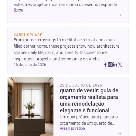
estes três projetos mostram como o desenho responde
news
hoje a emoção, uso e contexto. Para arquitetos, são
→
pistas valiosas sobre como criar espaços mais humanos,
flexíveis e significativos.
#
ARCHSPLACE
From border crossings to meditative retreat and a sun-
filled corner home, these projects show how architecture 
shapes daily life, calm, and identity. Discover more 
inspiration, projects, and community on Archs!
16 de julho de 2026
28 DE JULHO DE 2026
quarto de vestir: guia de
orçamento realista para
uma remodelação
elegante e funcional
Um guia prático para planear o
orçamento de um quarto de
area
inspiration
vestir em Portugal, com
→