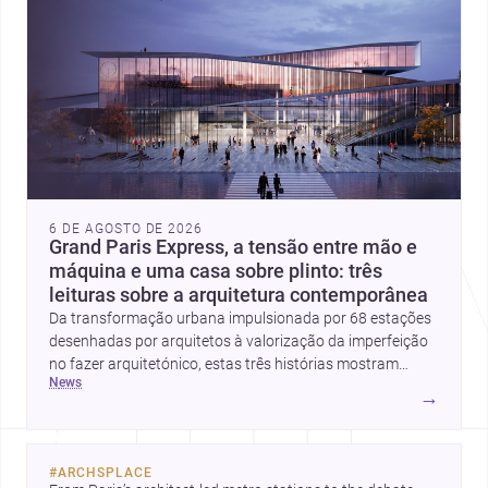
6 DE AGOSTO DE 2026
Grand Paris Express, a tensão entre mão e
máquina e uma casa sobre plinto: três
leituras sobre a arquitetura contemporânea
Da transformação urbana impulsionada por 68 estações
desenhadas por arquitetos à valorização da imperfeição
no fazer arquitetónico, estas três histórias mostram
news
como a disciplina continua a reinventar cidades, materiais
→
e modos de habitar. O destaque final vai para a Plinth
House, em que a relação entre base, topografia e espaço
doméstico revela uma abordagem subtil e
#
ARCHSPLACE
contemporânea.