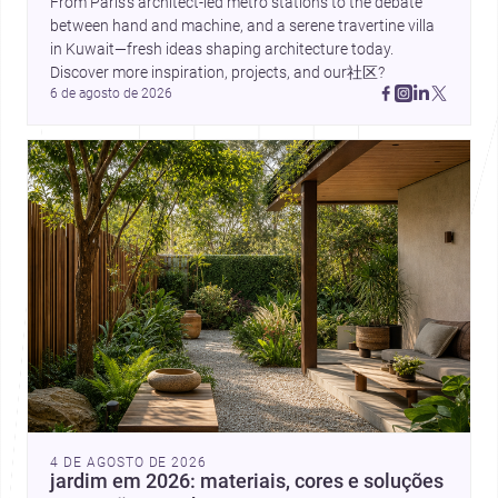
From Paris’s architect-led metro stations to the debate 
between hand and machine, and a serene travertine villa 
in Kuwait—fresh ideas shaping architecture today. 
Discover more inspiration, projects, and our社区?
6 de agosto de 2026
4 DE AGOSTO DE 2026
jardim em 2026: materiais, cores e soluções