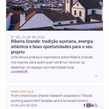
31 DE JULHO DE 2026
Ribeira Grande: tradição açoriana, energia
atlântica e boas oportunidades para o seu
projeto
Uma leitura prática e inspiradora sobre Ribeira Grande,
nos Açores, para quem quer construir, renovar ou
desenhar um espaço com identidade local.
location
city
→
#
ARCHSPLACE
From Antarctica’s shared research outposts to Tokyo’s 
evolving apartment facades and a terraced home in 
23 de julho de 2026
Amman, these projects show how architecture adapts to 