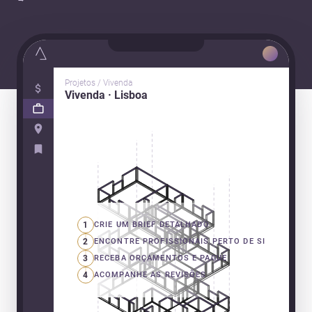
Projetos / Vivenda
Vivenda · Lisboa
1
CRIE UM BRIEF DETALHADO
2
ENCONTRE PROFISSIONAIS PERTO DE SI
3
RECEBA ORÇAMENTOS E PAGUE
4
ACOMPANHE AS REVISÕES