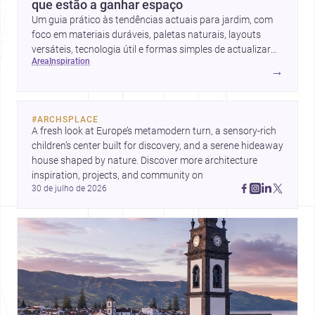
que estão a ganhar espaço
Um guia prático às tendências actuais para jardim, com
foco em materiais duráveis, paletas naturais, layouts
versáteis, tecnologia útil e formas simples de actualizar
area
inspiration
sem obras totais.
→
#
ARCHSPLACE
A fresh look at Europe’s metamodern turn, a sensory-rich 
children’s center built for discovery, and a serene hideaway 
house shaped by nature. Discover more architecture 
inspiration, projects, and community on 
30 de julho de 2026