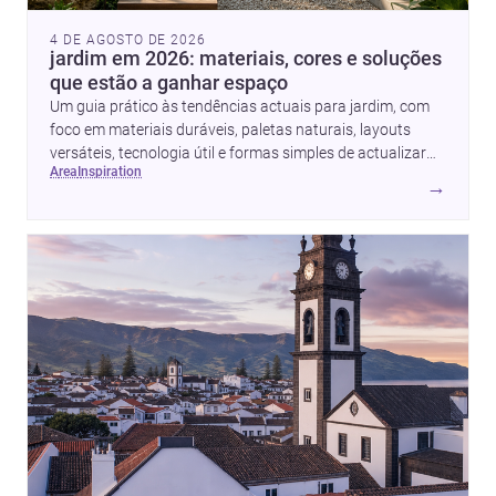
4 DE AGOSTO DE 2026
jardim em 2026: materiais, cores e soluções
que estão a ganhar espaço
Um guia prático às tendências actuais para jardim, com
foco em materiais duráveis, paletas naturais, layouts
versáteis, tecnologia útil e formas simples de actualizar
area
inspiration
sem obras totais.
→