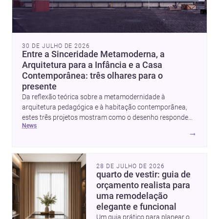
30 DE JULHO DE 2026
Entre a Sinceridade Metamoderna, a
Arquitetura para a Infância e a Casa
Contemporânea: três olhares para o
presente
Da reflexão teórica sobre a metamodernidade à
arquitetura pedagógica e à habitação contemporânea,
estes três projetos mostram como o desenho responde
news
hoje a emoção, uso e contexto. Para arquitetos, são
→
pistas valiosas sobre como criar espaços mais humanos,
flexíveis e significativos.
28 DE JULHO DE 2026
quarto de vestir: guia de
orçamento realista para
uma remodelação
elegante e funcional
Um guia prático para planear o