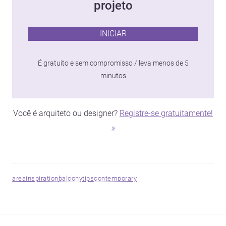
projeto
INICIAR
É gratuito e sem compromisso / leva menos de 5
minutos
Você é arquiteto ou designer?
Registre-se gratuitamente!
»
area
inspiration
balcony
tips
contemporary