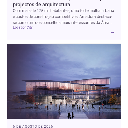
projectos de arquitectura
Com mais de 175 mil habitantes, uma forte malha urbana
e custos de construção competitivos, Amadora destaca-
se como um dos concelhos mais interessantes da Área
location
city
Metropolitana de Lisboa para quem quer construir,
→
renovar ou investir com apoio de <a
href="https://www.archsplace.pt/arquitetos/lisbon/amadora">ar
e <a
href="https://www.archsplace.pt/construtoras/lisbon/amadora"
6 DE AGOSTO DE 2026