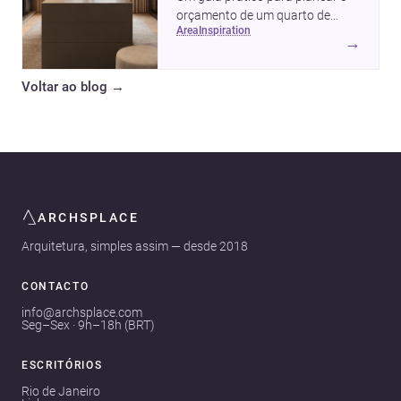
orçamento de um quarto de
area
inspiration
vestir em Portugal, com
→
intervalos de custo, prioridades
de investimento, poupanças
Voltar ao blog
→
inteligentes e despesas
escondidas.
ARCHSPLACE
Arquitetura, simples assim — desde 2018
CONTACTO
info@archsplace.com
Seg–Sex · 9h–18h (BRT)
ESCRITÓRIOS
Rio de Janeiro