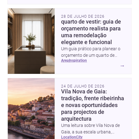
flexíveis e significativos.
28 DE JULHO DE 2026
quarto de vestir: guia de
orçamento realista para
uma remodelação
elegante e funcional
Um guia prático para planear o
orçamento de um quarto de
area
inspiration
vestir em Portugal, com
→
intervalos de custo, prioridades
de investimento, poupanças
inteligentes e despesas
24 DE JULHO DE 2026
escondidas.
Vila Nova de Gaia:
tradição, frente ribeirinha
e novas oportunidades
para projectos de
arquitectura
Uma leitura sobre Vila Nova de
Gaia, a sua escala urbana,
location
city
património arquitectónico e