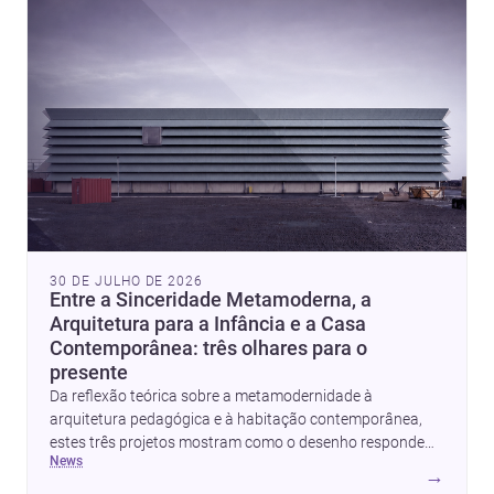
30 DE JULHO DE 2026
Entre a Sinceridade Metamoderna, a
Arquitetura para a Infância e a Casa
Contemporânea: três olhares para o
presente
Da reflexão teórica sobre a metamodernidade à
arquitetura pedagógica e à habitação contemporânea,
estes três projetos mostram como o desenho responde
news
hoje a emoção, uso e contexto. Para arquitetos, são
→
pistas valiosas sobre como criar espaços mais humanos,