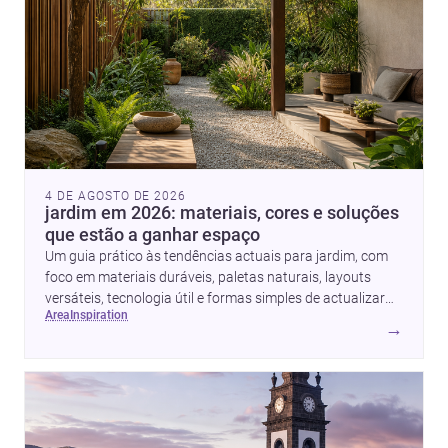
4 DE AGOSTO DE 2026
jardim em 2026: materiais, cores e soluções
que estão a ganhar espaço
Um guia prático às tendências actuais para jardim, com
foco em materiais duráveis, paletas naturais, layouts
versáteis, tecnologia útil e formas simples de actualizar
area
inspiration
sem obras totais.
→