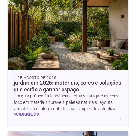
4 DE AGOSTO DE 2026
jardim em 2026: materiais, cores e soluções
que estão a ganhar espaço
Um guia prático às tendências actuais para jardim, com
foco em materiais duráveis, paletas naturais, layouts
versáteis, tecnologia útil e formas simples de actualizar
area
inspiration
sem obras totais.
→