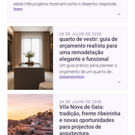
estes três projetos mostram como o desenho responde
news
hoje a emoção, uso e contexto. Para arquitetos, são
→
pistas valiosas sobre como criar espaços mais humanos,
flexíveis e significativos.
28 DE JULHO DE 2026
quarto de vestir: guia de
orçamento realista para
uma remodelação
elegante e funcional
Um guia prático para planear o
orçamento de um quarto de
area
inspiration
vestir em Portugal, com
→
intervalos de custo, prioridades
de investimento, poupanças
inteligentes e despesas
24 DE JULHO DE 2026
escondidas.
Vila Nova de Gaia:
tradição, frente ribeirinha
e novas oportunidades
para projectos de
arquitectura