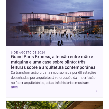
6 DE AGOSTO DE 2026
Grand Paris Express, a tensão entre mão e
máquina e uma casa sobre plinto: três
leituras sobre a arquitetura contemporânea
Da transformação urbana impulsionada por 68 estações
desenhadas por arquitetos à valorização da imperfeição
no fazer arquitetónico, estas três histórias mostram
news
como a disciplina continua a reinventar cidades, materiais
→
e modos de habitar. O destaque final vai para a Plinth
House, em que a relação entre base, topografia e espaço
doméstico revela uma abordagem subtil e
contemporânea.