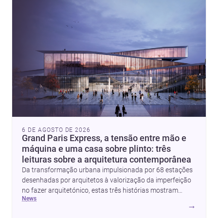
6 DE AGOSTO DE 2026
Grand Paris Express, a tensão entre mão e
máquina e uma casa sobre plinto: três
leituras sobre a arquitetura contemporânea
Da transformação urbana impulsionada por 68 estações
desenhadas por arquitetos à valorização da imperfeição
no fazer arquitetónico, estas três histórias mostram
news
como a disciplina continua a reinventar cidades, materiais
→
e modos de habitar. O destaque final vai para a Plinth