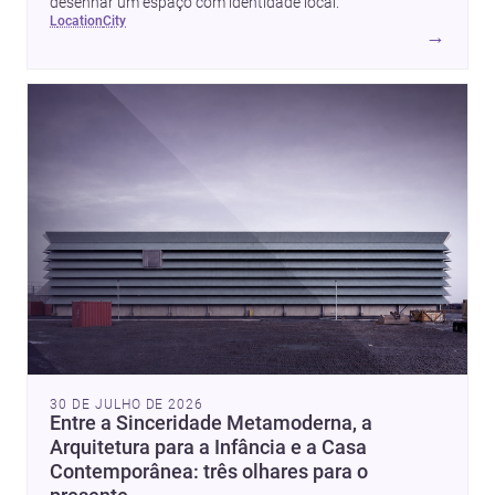
desenhar um espaço com identidade local.
location
city
→
30 DE JULHO DE 2026
Entre a Sinceridade Metamoderna, a
Arquitetura para a Infância e a Casa
Contemporânea: três olhares para o