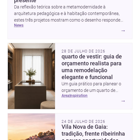
presente
Da reflexão teórica sobre a metamodernidade à
arquitetura pedagógica e à habitação contemporânea,
estes três projetos mostram como o desenho responde
news
hoje a emoção, uso e contexto. Para arquitetos, são
→
pistas valiosas sobre como criar espaços mais humanos,
flexíveis e significativos.
28 DE JULHO DE 2026
quarto de vestir: guia de
orçamento realista para
uma remodelação
elegante e funcional
Um guia prático para planear o
orçamento de um quarto de
area
inspiration
vestir em Portugal, com
→
intervalos de custo, prioridades
de investimento, poupanças
inteligentes e despesas
24 DE JULHO DE 2026
escondidas.
Vila Nova de Gaia:
tradição, frente ribeirinha