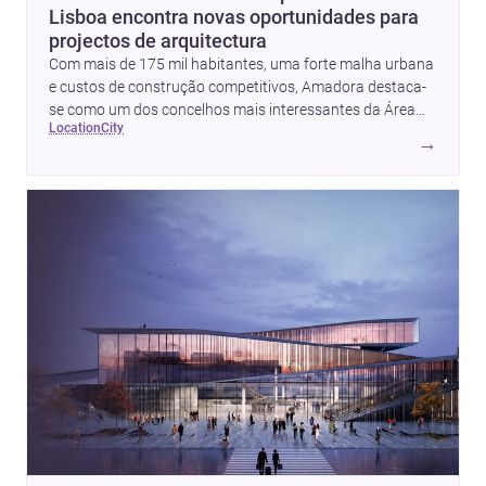
Lisboa encontra novas oportunidades para
projectos de arquitectura
Com mais de 175 mil habitantes, uma forte malha urbana
e custos de construção competitivos, Amadora destaca-
se como um dos concelhos mais interessantes da Área
location
city
Metropolitana de Lisboa para quem quer construir,
→
renovar ou investir com apoio de <a
href="https://www.archsplace.pt/arquitetos/lisbon/amadora">ar
e <a
href="https://www.archsplace.pt/construtoras/lisbon/amadora"