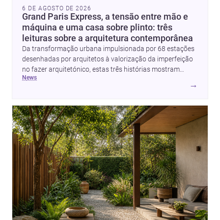
6 DE AGOSTO DE 2026
Grand Paris Express, a tensão entre mão e
máquina e uma casa sobre plinto: três
leituras sobre a arquitetura contemporânea
Da transformação urbana impulsionada por 68 estações
desenhadas por arquitetos à valorização da imperfeição
no fazer arquitetónico, estas três histórias mostram
news
como a disciplina continua a reinventar cidades, materiais
→
e modos de habitar. O destaque final vai para a Plinth
House, em que a relação entre base, topografia e espaço
doméstico revela uma abordagem subtil e
contemporânea.