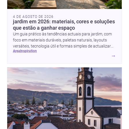
4 DE AGOSTO DE 2026
jardim em 2026: materiais, cores e soluções
que estão a ganhar espaço
Um guia prático às tendências actuais para jardim, com
foco em materiais duráveis, paletas naturais, layouts
versáteis, tecnologia útil e formas simples de actualizar
area
inspiration
sem obras totais.
→