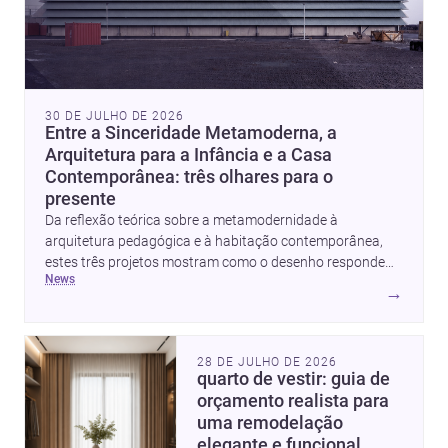
30 DE JULHO DE 2026
Entre a Sinceridade Metamoderna, a
Arquitetura para a Infância e a Casa
Contemporânea: três olhares para o
presente
Da reflexão teórica sobre a metamodernidade à
arquitetura pedagógica e à habitação contemporânea,
estes três projetos mostram como o desenho responde
news
hoje a emoção, uso e contexto. Para arquitetos, são
→
pistas valiosas sobre como criar espaços mais humanos,
flexíveis e significativos.
28 DE JULHO DE 2026
quarto de vestir: guia de
orçamento realista para
uma remodelação
elegante e funcional