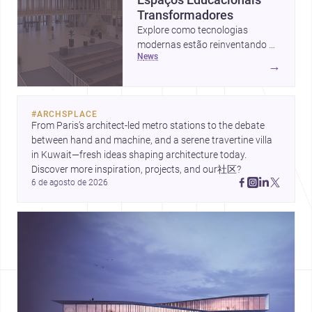
Transformadores
Explore como tecnologias
modernas estão reinventando o
news
uso de madeira na construção,
→
enquanto projetos em
Luxemburgo e na Índia
apresentam novas abordagens
#
ARCHSPLACE
urbanas e educacionais
From Paris’s architect-led metro stations to the debate 
inspiradoras.
between hand and machine, and a serene travertine villa 
in Kuwait—fresh ideas shaping architecture today. 
Discover more inspiration, projects, and our社区?
6 de agosto de 2026