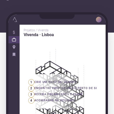
Projetos / Vivenda
Vivenda · Lisboa
1
CRIE UM BRIEF DETALHADO
2
ENCONTRE PROFISSIONAIS PERTO DE SI
3
RECEBA ORÇAMENTOS E PAGUE
4
ACOMPANHE AS REVISÕES