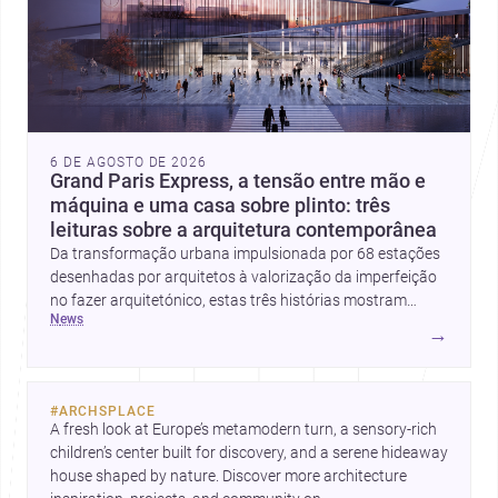
6 DE AGOSTO DE 2026
Grand Paris Express, a tensão entre mão e
máquina e uma casa sobre plinto: três
leituras sobre a arquitetura contemporânea
Da transformação urbana impulsionada por 68 estações
desenhadas por arquitetos à valorização da imperfeição
no fazer arquitetónico, estas três histórias mostram
news
como a disciplina continua a reinventar cidades, materiais
→
e modos de habitar. O destaque final vai para a Plinth
House, em que a relação entre base, topografia e espaço
doméstico revela uma abordagem subtil e
#
ARCHSPLACE
contemporânea.
A fresh look at Europe’s metamodern turn, a sensory-rich 
children’s center built for discovery, and a serene hideaway 
house shaped by nature. Discover more architecture 