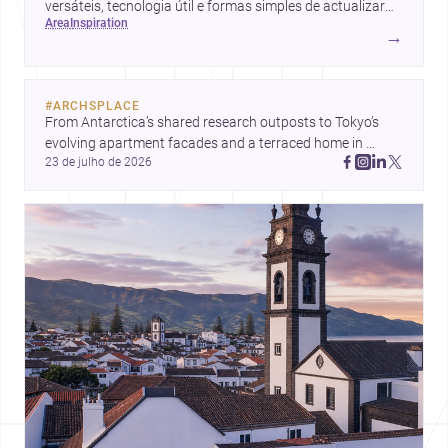
versáteis, tecnologia útil e formas simples de actualizar
area
inspiration
sem obras totais.
→
#
ARCHSPLACE
From Antarctica’s shared research outposts to Tokyo’s 
evolving apartment facades and a terraced home in 
23 de julho de 2026
Amman, these projects show how architecture adapts to 
place, context, and community. Discover more ideas, 