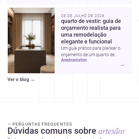
flexíveis e significativos.
28 DE JULHO DE 2026
quarto de vestir: guia de
orçamento realista para
uma remodelação
elegante e funcional
Um guia prático para planear o
orçamento de um quarto de
area
inspiration
vestir em Portugal, com
→
intervalos de custo, prioridades
de investimento, poupanças
Ver o blog
→
inteligentes e despesas
escondidas.
— PERGUNTAS FREQUENTES
Dúvidas comuns sobre
artesãos