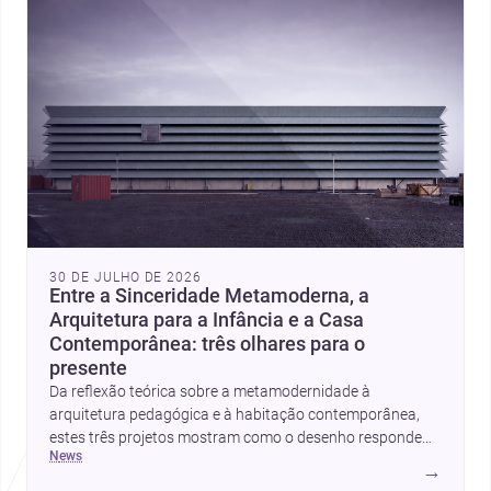
30 DE JULHO DE 2026
Entre a Sinceridade Metamoderna, a
Arquitetura para a Infância e a Casa
Contemporânea: três olhares para o
presente
Da reflexão teórica sobre a metamodernidade à
arquitetura pedagógica e à habitação contemporânea,
estes três projetos mostram como o desenho responde
news
hoje a emoção, uso e contexto. Para arquitetos, são
→
pistas valiosas sobre como criar espaços mais humanos,