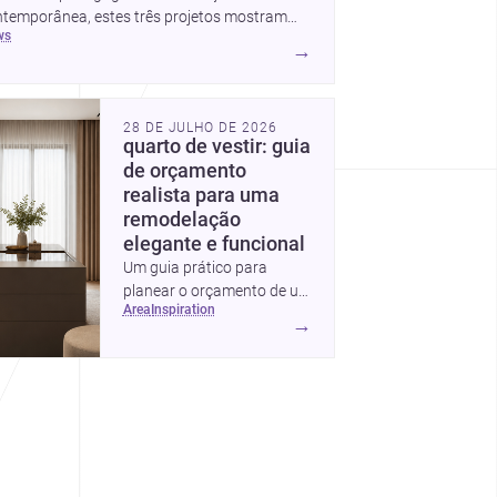
ntemporânea, estes três projetos mostram
ws
mo o desenho responde hoje a emoção, uso e
→
texto. Para arquitetos, são pistas valiosas
bre como criar espaços mais humanos,
xíveis e significativos.
28 DE JULHO DE 2026
quarto de vestir: guia
de orçamento
realista para uma
remodelação
elegante e funcional
Um guia prático para
planear o orçamento de um
area
inspiration
quarto de vestir em
→
Portugal, com intervalos de
custo, prioridades de
investimento, poupanças
inteligentes e despesas
escondidas.