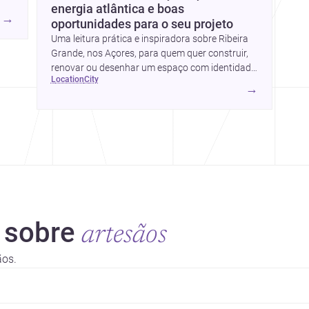
energia atlântica e boas
→
oportunidades para o seu projeto
es,
Uma leitura prática e inspiradora sobre Ribeira
l
Grande, nos Açores, para quem quer construir,
re
renovar ou desenhar um espaço com identidade
uma
location
city
local.
→
 sobre
artesãos
ãos.