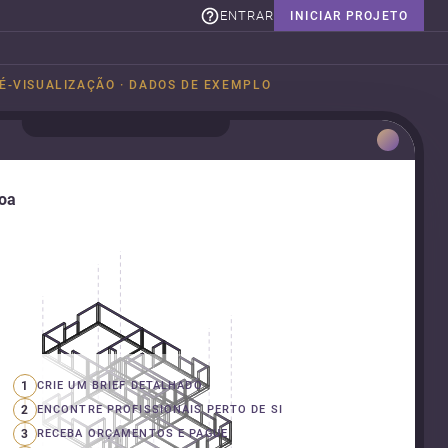
ENTRAR
INICIAR PROJETO
É-VISUALIZAÇÃO · DADOS DE EXEMPLO
boa
1
CRIE UM BRIEF DETALHADO
2
ENCONTRE PROFISSIONAIS PERTO DE SI
3
RECEBA ORÇAMENTOS E PAGUE