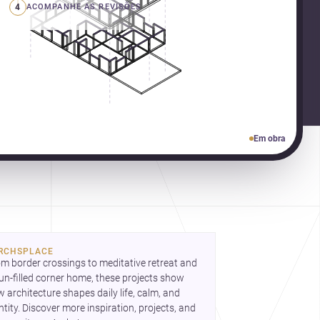
4
ACOMPANHE AS REVISÕES
Em obra
RCHSPLACE
m border crossings to meditative retreat and 
un-filled corner home, these projects show 
 architecture shapes daily life, calm, and 
ntity. Discover more inspiration, projects, and 