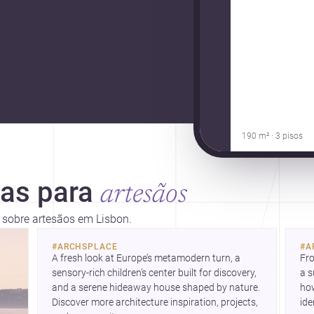
190 m² · 3 pisos
ias para
artesãos
s sobre artesãos em Lisbon.
#
ARCHSPLACE
#
A
A fresh look at Europe’s metamodern turn, a 
Fro
sensory-rich children’s center built for discovery, 
a s
and a serene hideaway house shaped by nature. 
how
Discover more architecture inspiration, projects, 
ide