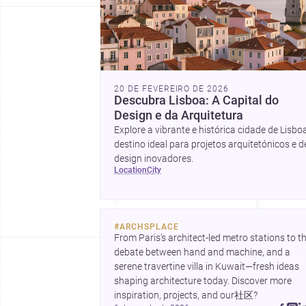
20 DE FEVEREIRO DE 2026
Descubra Lisboa: A Capital do
Design e da Arquitetura
Explore a vibrante e histórica cidade de Lisboa
destino ideal para projetos arquitetónicos e d
design inovadores.
location
city
#
ARCHSPLACE
From Paris’s architect-led metro stations to th
debate between hand and machine, and a 
serene travertine villa in Kuwait—fresh ideas 
shaping architecture today. Discover more 
inspiration, projects, and our社区?