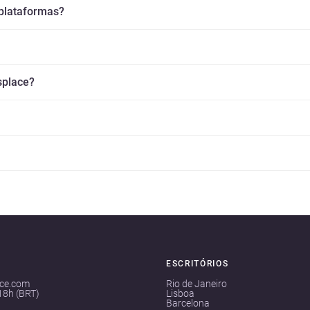
 plataformas?
splace?
ESCRITÓRIOS
ace.com
Rio de Janeiro
18h (BRT)
Lisboa
Barcelona