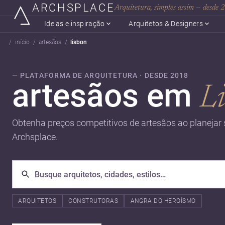
ARCHSPLACE
Arquitetura, simples assim — desde
Ideias e inspiração
Arquitetos & Designers
início
artesãos
lisbon
— PLATAFORMA DE ARQUITETURA · DESDE 2018
artesãos em
L
Obtenha preços competitivos de artesãos ao planejar 
Archsplace.
ARQUITETOS
CONSTRUTORAS
ANGRA DO HEROÍSMO