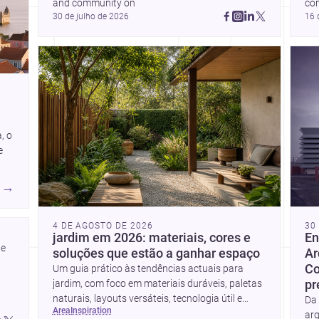
and community on 
co
30 de julho de 2026
16 
, o
e
→
4 DE AGOSTO DE 2026
30
jardim em 2026: materiais, cores e
En
e 
soluções que estão a ganhar espaço
Ar
Co
Um guia prático às tendências actuais para
jardim, com foco em materiais duráveis, paletas
pr
naturais, layouts versáteis, tecnologia útil e
Da 
area
inspiration
formas simples de actualizar sem obras totais.
arq