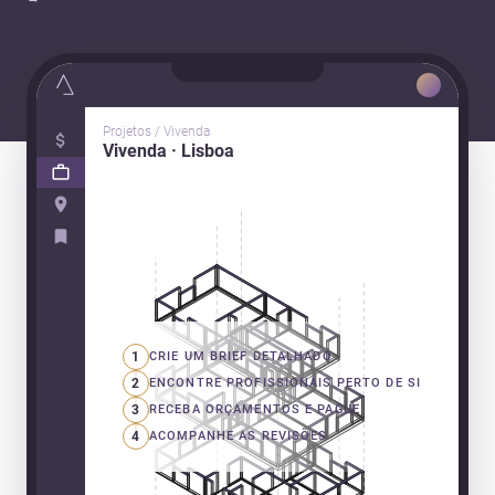
Projetos / Vivenda
Vivenda · Lisboa
1
CRIE UM BRIEF DETALHADO
2
ENCONTRE PROFISSIONAIS PERTO DE SI
3
RECEBA ORÇAMENTOS E PAGUE
4
ACOMPANHE AS REVISÕES