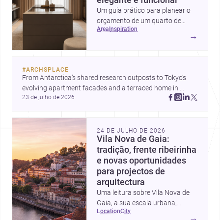
Um guia prático para planear o
orçamento de um quarto de
area
inspiration
vestir em Portugal, com
→
intervalos de custo, prioridades
de investimento, poupanças
inteligentes e despesas
#
ARCHSPLACE
escondidas.
From Antarctica’s shared research outposts to Tokyo’s 
evolving apartment facades and a terraced home in 
23 de julho de 2026
Amman, these projects show how architecture adapts to 
place, context, and community. Discover more ideas, 
24 DE JULHO DE 2026
Vila Nova de Gaia:
tradição, frente ribeirinha
e novas oportunidades
para projectos de
arquitectura
Uma leitura sobre Vila Nova de
Gaia, a sua escala urbana,
location
city
património arquitectónico e
→