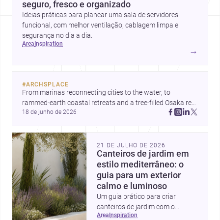
seguro, fresco e organizado
Ideias práticas para planear uma sala de servidores
funcional, com melhor ventilação, cablagem limpa e
segurança no dia a dia.
area
inspiration
→
#
ARCHSPLACE
From marinas reconnecting cities to the water, to 
rammed-earth coastal retreats and a tree-filled Osaka rest 
18 de junho de 2026
area, these projects show architecture shaping how we 
gather, pause, and belong. Discover more design
21 DE JULHO DE 2026
Canteiros de jardim em
estilo mediterrâneo: o
guia para um exterior
calmo e luminoso
Um guia prático para criar
canteiros de jardim com o
area
inspiration
charme mediterrâneo: secos,