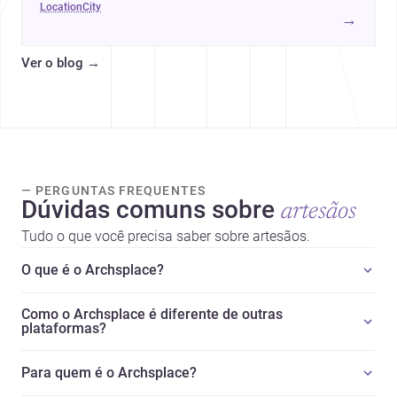
location
city
ou desenhar um projeto no Algarve.
→
Ver o blog
→
— PERGUNTAS FREQUENTES
Dúvidas comuns sobre
artesãos
Tudo o que você precisa saber sobre artesãos.
O que é o Archsplace?
Como o Archsplace é diferente de outras
plataformas?
Para quem é o Archsplace?