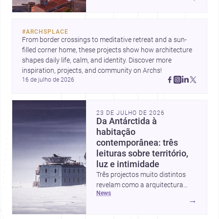
custos de construção, com foco
em quem procura <a
href="https://www.archsplace.pt/arquite
#
ARCHSPLACE
nova-de-gaia">arquitetos</a> e
From border crossings to meditative retreat and a sun-
<a
filled corner home, these projects show how architecture 
href="https://www.archsplace.pt/constru
shapes daily life, calm, and identity. Discover more 
nova-de-gaia">construtoras</a>
inspiration, projects, and community on Archs!
para iniciar um projecto.
16 de julho de 2026
23 DE JULHO DE 2026
Da Antárctida à
habitação
contemporânea: três
leituras sobre território,
luz e intimidade
Três projectos muito distintos
revelam como a arquitectura
news
pode responder a contextos
→
extremos, ao quotidiano
doméstico e à relação entre