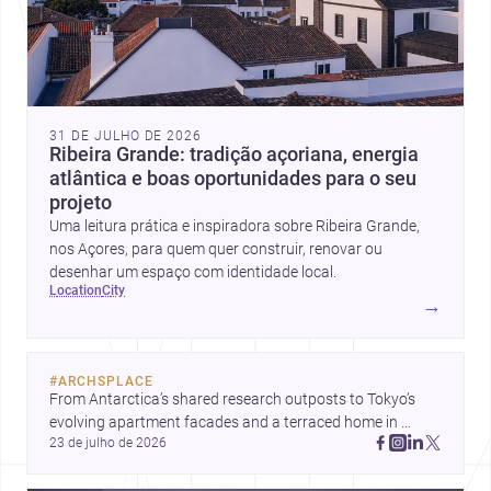
31 DE JULHO DE 2026
Ribeira Grande: tradição açoriana, energia
atlântica e boas oportunidades para o seu
projeto
Uma leitura prática e inspiradora sobre Ribeira Grande,
nos Açores, para quem quer construir, renovar ou
desenhar um espaço com identidade local.
location
city
→
#
ARCHSPLACE
From Antarctica’s shared research outposts to Tokyo’s 
evolving apartment facades and a terraced home in 
23 de julho de 2026
Amman, these projects show how architecture adapts to 
place, context, and community. Discover more ideas, 