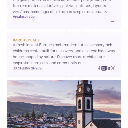
foco em materiais duráveis, paletas naturais, layouts
versáteis, tecnologia útil e formas simples de actualizar
area
inspiration
sem obras totais.
→
#
ARCHSPLACE
A fresh look at Europe’s metamodern turn, a sensory-rich 
children’s center built for discovery, and a serene hideaway 
house shaped by nature. Discover more architecture 
inspiration, projects, and community on 
30 de julho de 2026