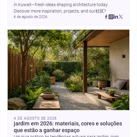
in Kuwait—fresh ideas shaping architecture today. 
Discover more inspiration, projects, and our社区?
6 de agosto de 2026
4 DE AGOSTO DE 2026
jardim em 2026: materiais, cores e soluções
que estão a ganhar espaço
Um guia prático às tendências actuais para jardim, com