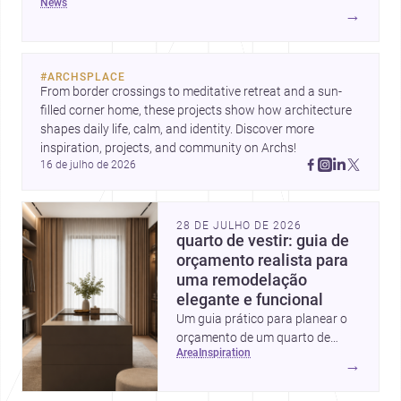
news
hoje a emoção, uso e contexto. Para arquitetos, são
→
pistas valiosas sobre como criar espaços mais humanos,
flexíveis e significativos.
#
ARCHSPLACE
From border crossings to meditative retreat and a sun-
filled corner home, these projects show how architecture 
shapes daily life, calm, and identity. Discover more 
inspiration, projects, and community on Archs!
16 de julho de 2026
28 DE JULHO DE 2026
quarto de vestir: guia de
orçamento realista para
uma remodelação
elegante e funcional
Um guia prático para planear o
orçamento de um quarto de
area
inspiration
vestir em Portugal, com
→
intervalos de custo, prioridades
de investimento, poupanças