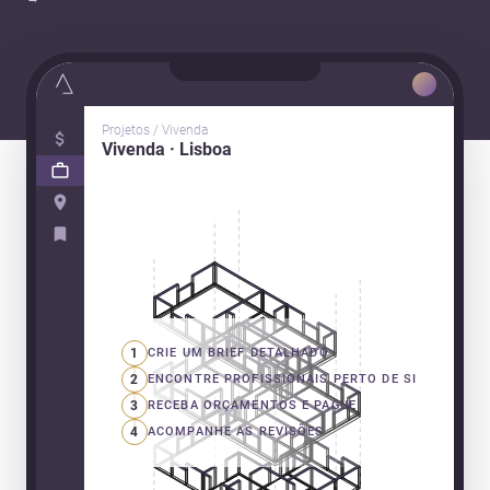
Projetos / Vivenda
Vivenda · Lisboa
1
CRIE UM BRIEF DETALHADO
2
ENCONTRE PROFISSIONAIS PERTO DE SI
3
RECEBA ORÇAMENTOS E PAGUE
4
ACOMPANHE AS REVISÕES