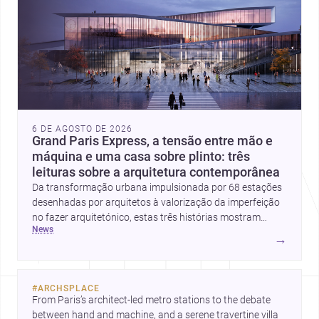
6 DE AGOSTO DE 2026
Grand Paris Express, a tensão entre mão e
máquina e uma casa sobre plinto: três
leituras sobre a arquitetura contemporânea
Da transformação urbana impulsionada por 68 estações
desenhadas por arquitetos à valorização da imperfeição
no fazer arquitetónico, estas três histórias mostram
news
como a disciplina continua a reinventar cidades, materiais
→
e modos de habitar. O destaque final vai para a Plinth
House, em que a relação entre base, topografia e espaço
doméstico revela uma abordagem subtil e
#
ARCHSPLACE
contemporânea.
From Paris’s architect-led metro stations to the debate 
between hand and machine, and a serene travertine villa 