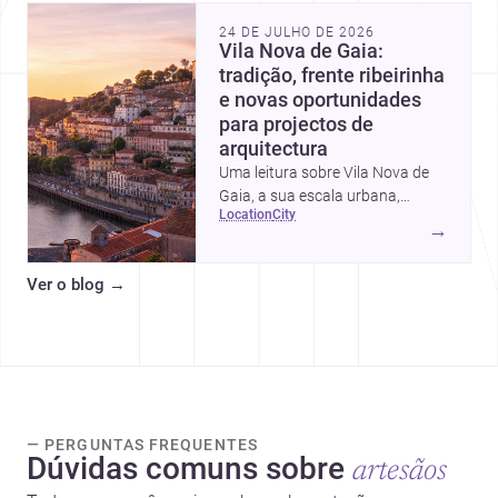
inteligentes e despesas
24 DE JULHO DE 2026
escondidas.
Vila Nova de Gaia:
tradição, frente ribeirinha
e novas oportunidades
para projectos de
arquitectura
Uma leitura sobre Vila Nova de
Gaia, a sua escala urbana,
location
city
património arquitectónico e
→
custos de construção, com foco
em quem procura <a
Ver o blog
→
href="https://www.archsplace.pt/arquite
nova-de-gaia">arquitetos</a> e
<a
href="https://www.archsplace.pt/constru
nova-de-gaia">construtoras</a>
para iniciar um projecto.
— PERGUNTAS FREQUENTES
Dúvidas comuns sobre
artesãos